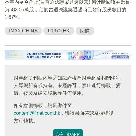
本年內至今為止(自普通決議案通過以來) 累计購回證券數目
为582.05萬股，佔於普通決議案通過時已發行股份數目的
1.67%。
IMAX CHINA
01970.HK
回購
財華網所刊載內容之知識產權為財華網及相關權利
人專屬所有或持有。未經許可，禁止進行轉載、摘
編、複製及建立鏡像等任何使用。
如有意願轉載，請發郵件至
content@finet.com.hk
，獲得書面確認及授權後，
方可轉載。
下載APP