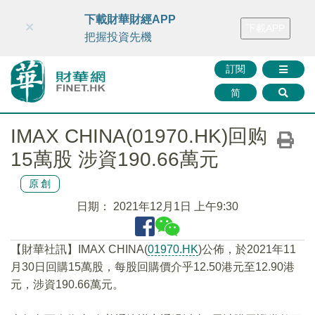
財華智庫網
FINTV
FINMETA
財華證券
媒體矩陣
下載財華財經APP
×
下載APP
智庫沙龍
聯絡我們
把握投資先機
訂閱
简
IMAX CHINA(01970.HK)回购
15萬股 涉資190.66萬元
原創
日期：
2021年12月1日 上午9:30
【財華社訊】IMAX CHINA(
01970.HK
)公佈，於2021年11
月30日回購15萬股，每股回購價介乎12.50港元至12.90港
元，涉資190.66萬元。