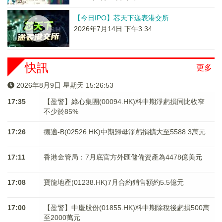
【今日IPO】芯天下递表港交所
2026年7月14日 下午3:34
快訊
更多
2026年8月9日 星期天 15:26:54
17:35
【盈警】綠心集團(00094.HK)料中期淨虧損同比收窄
不少於85%
17:26
德適-B(02526.HK)中期歸母淨虧損擴大至5588.3萬元
17:11
香港金管局：7月底官方外匯儲備資產為4478億美元
17:08
寶龍地產(01238.HK)7月合約銷售額約5.5億元
17:00
【盈警】中慶股份(01855.HK)料中期除稅後虧損500萬
至2000萬元