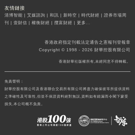
友情鏈接
清博智能
|
艾媒諮詢
|
和訊
|
新時空
|
時代財經
|
證券市場周
刊
|
壹財信
|
權衡財經
|
攬富財經
|
更多...
香港政府指定刊載法定通告之憲報刊登報章
Copyright © 1998 - 2026 財華控股有限公司
香港財華社版權所有,未經同意不得轉載。
免責聲明：
財華控股有限公司及香港聯合交易所有限公司將盡力確保彼等所提供資料
之準確性及可靠性,但並不保證資料絕對無誤,資料如有錯漏而令閣下蒙受
損失,本公司概不負責。