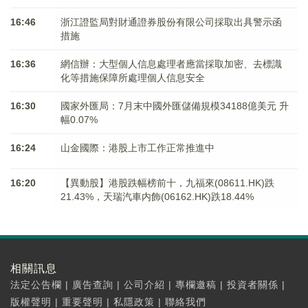
16:46
浙江證監局對財通證券股份有限公司採取出具警示函
措施
16:36
網信辦：大型個人信息處理者應當採取加密、去標識
化等措施保障所處理個人信息安全
16:30
國家外匯局：7月末中國外匯儲備規模34188億美元 升
幅0.07%
16:24
山金國際：港股上市工作正常推進中
16:20
【異動股】港股跌幅榜前十，九福來(08611.HK)跌
21.43%，天瑞汽車内飾(06162.HK)跌18.44%
相關訊息
法定公告欄
|
廣告查詢
|
公司介紹
|
專欄邀稿
|
投資者關係
|
版權聲明
|
重要聲明
|
私隱政策
|
聯絡我們