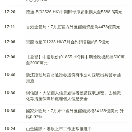
17:26
德適-B(02526.HK)中期歸母淨虧損擴大至5588.3萬元
17:11
香港金管局：7月底官方外匯儲備資產為4478億美元
17:08
寶龍地產(01238.HK)7月合約銷售額約5.5億元
17:00
【盈警】中慶股份(01855.HK)料中期除稅後虧損500萬
至2000萬元
16:46
浙江證監局對財通證券股份有限公司採取出具警示函
措施
16:36
網信辦：大型個人信息處理者應當採取加密、去標識
化等措施保障所處理個人信息安全
16:30
國家外匯局：7月末中國外匯儲備規模34188億美元 升
幅0.07%
16:24
山金國際：港股上市工作正常推進中