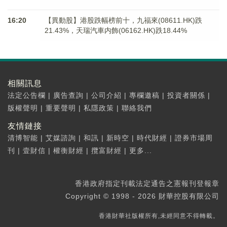
16:20
【異動股】港股跌幅榜前十，九福來(08611.HK)跌
21.43%，天瑞汽車内飾(06162.HK)跌18.44%
相關訊息
法定公告欄
|
廣告查詢
|
公司介紹
|
專欄邀稿
|
投資者關係
|
版權聲明
|
重要聲明
|
私隱政策
|
聯絡我們
友情鏈接
清博智能
|
艾媒諮詢
|
和訊
|
新時空
|
時代財經
|
證券市場周
刊
|
壹財信
|
權衡財經
|
攬富財經
|
更多...
香港政府指定刊載法定通告之憲報刊登報章
Copyright © 1998 - 2026 財華控股有限公司
香港財華社版權所有,未經同意不得轉載。