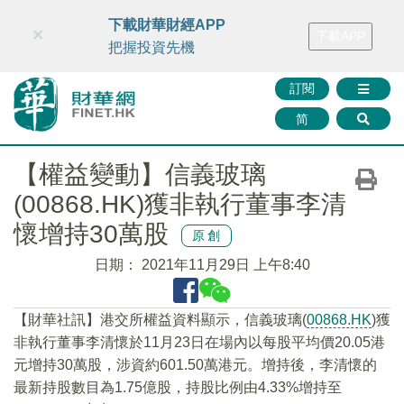
財華智庫網
FINTV
FINMETA
財華證券
媒體矩陣
下載財華財經APP
×
下載APP
智庫沙龍
聯絡我們
把握投資先機
訂閱
简
【權益變動】信義玻璃
(00868.HK)獲非執行董事李清
懷增持30萬股
原創
日期：
2021年11月29日 上午8:40
【財華社訊】港交所權益資料顯示，信義玻璃(
00868.HK
)獲
非執行董事李清懷於11月23日在場內以每股平均價20.05港
元增持30萬股，涉資約601.50萬港元。增持後，李清懷的
最新持股數目為1.75億股，持股比例由4.33%增持至