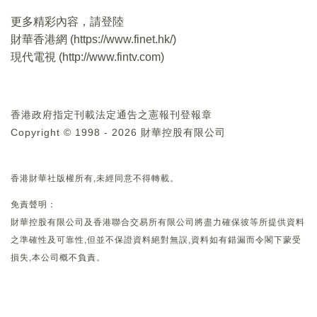
更多精彩內容，請登陸
財華香港網 (
https://www.finet.hk/
)
現代電視 (
http://www.fintv.com
)
香港政府指定刊載法定通告之憲報刊登報章
Copyright © 1998 - 2026 財華控股有限公司
香港財華社版權所有,未經同意不得轉載。
免責聲明：
財華控股有限公司及香港聯合交易所有限公司將盡力確保彼等所提供資料
之準確性及可靠性,但並不保證資料絕對無誤,資料如有錯漏而令閣下蒙受
損失,本公司概不負責。