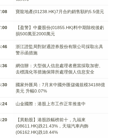
7:08
寶龍地產(01238.HK)7月合約銷售額約5.5億元
7:00
【盈警】中慶股份(01855.HK)料中期除稅後虧
損500萬至2000萬元
6:46
浙江證監局對財通證券股份有限公司採取出具
警示函措施
6:36
網信辦：大型個人信息處理者應當採取加密、
去標識化等措施保障所處理個人信息安全
6:30
國家外匯局：7月末中國外匯儲備規模34188億
美元 升幅0.07%
6:24
山金國際：港股上市工作正常推進中
6:20
【異動股】港股跌幅榜前十，九福來
(08611.HK)跌21.43%，天瑞汽車内飾
(06162.HK)跌18.44%