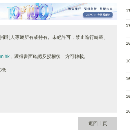
1
1
關權利人專屬所有或持有。未經許可，禁止進行轉載、
1
om.hk
，獲得書面確認及授權後，方可轉載。
1
先機
1
1
1
返回上頁