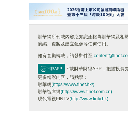
財華網所刊載內容之知識產權為財華網及相
摘編、複製及建立鏡像等任何使用。
如有意願轉載，請發郵件至
content@finet.c
下載APP
下載財華財經APP，把握投資
更多精彩内容，請點擊：
財華網
(https://www.finet.hk/)
財華智庫網
(https://www.finet.com.cn)
現代電視FINTV
(http://www.fintv.hk)