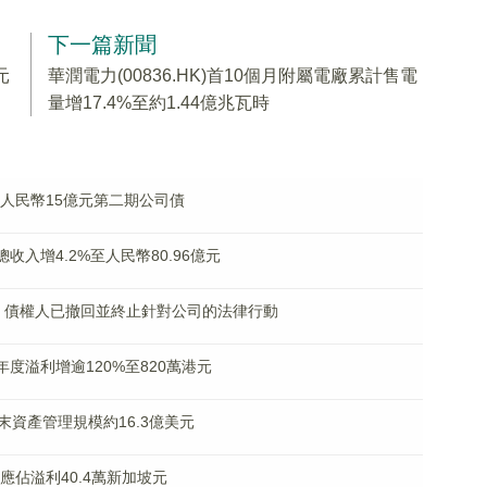
下一篇新聞
元
華潤電力(00836.HK)首10個月附屬電廠累計售電
量增17.4%至約1.44億兆瓦時
發行人民幣15億元第二期公司債
月總收入增4.2%至人民幣80.96億元
還債務 債權人已撤回並終止針對公司的法律行動
K)料年度溢利增逾120%至820萬港元
)10月末資產管理規模約16.3億美元
東應佔溢利40.4萬新加坡元