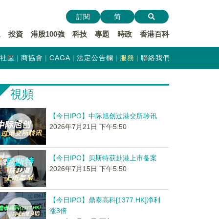
訂閱
简
遞
投資
港股100強
科技
專題
時政
香港百科
社區
商協會
CAGA
法定公告欄
服務
聯絡我們
視頻
【今日IPO】中际旭创过港交所聆讯
2026年7月21日 下午5:50
【今日IPO】贝斯特获赴港上市备案
2026年7月15日 下午5:50
【今日IPO】鼎泰高科[1377.HK]净利
涨3倍