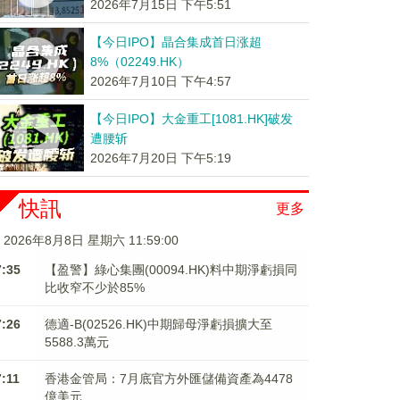
2026年7月15日 下午5:51
【今日IPO】晶合集成首日涨超
8%（02249.HK）
2026年7月10日 下午4:57
【今日IPO】大金重工[1081.HK]破发
遭腰斩
2026年7月20日 下午5:19
快訊
更多
2026年8月8日 星期六 11:59:01
7:35
【盈警】綠心集團(00094.HK)料中期淨虧損同
比收窄不少於85%
7:26
德適-B(02526.HK)中期歸母淨虧損擴大至
5588.3萬元
7:11
香港金管局：7月底官方外匯儲備資產為4478
億美元