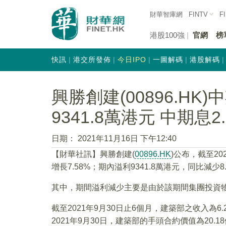
財華智庫網
FINTV
F
港股100強
官網
榜
快訊
港交所發佈
今日IPO
一圖解碼
港股解碼
興勝創建(00896.HK)
9341.8萬港元 中期息2
日期：
2021年11月16日 下午12:40
【財華社訊】興勝創建(
00896.HK
)公布，截至20
增長7.58%；期內溢利9341.8萬港元，同比減少
其中，期間溢利減少主要是由於該期間集團投資
截至2021年9月30日止6個月，建築部之收入為6.2
2021年9月30日，建築部的手頭合約價值為20.1