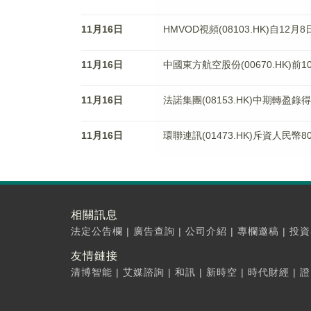
11月16日
HMVOD視頻(08103.HK)自1
11月16日
中國東方航空股份(00670.HK)前1
11月16日
法諾集團(08153.HK)中期轉盈錄得
11月16日
環聯連訊(01473.HK)斥資人民幣
相關訊息
法定公告欄
|
廣告查詢
|
公司介紹
|
專欄邀稿
|
投資
友情鏈接
清博智能
|
艾媒諮詢
|
和訊
|
新時空
|
時代財經
|
證