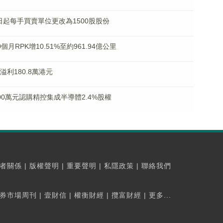
2月8日起每手買賣單位更改為1500股股份
0個月RPK增10.51%至約961.94億公里
溢利180.8萬港元
800萬元認購精控集成半導體2.4%股權
者關係
|
版權聲明
|
重要聲明
|
私隱政策
|
聯絡我們
券市場周刊
|
壹財信
|
權衡財經
|
攬富財經
|
更多...