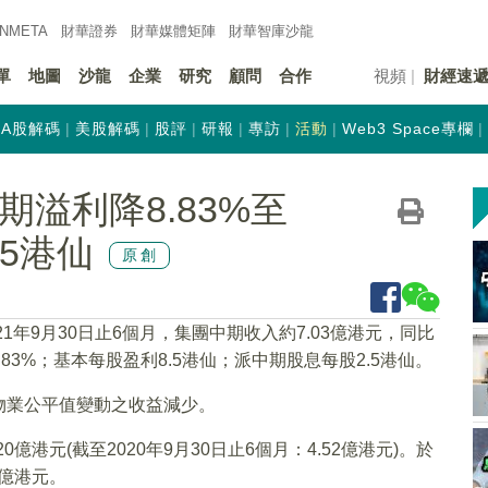
INMETA
財華證券
財華
媒體矩陣
財華
智庫沙龍
單
地圖
沙龍
企業
研究
顧問
合作
視頻
財經速
A股解碼
美股解碼
股評
研報
專訪
活動
Web3 Space專欄
中期溢利降8.83%至
.5港仙
原創
21年9月30日止6個月，集團中期收入約7.03億港元，同比
8.83%；基本每股盈利8.5港仙；派中期股息每股2.5港仙。
物業公平值變動之收益減少。
0億港元(截至2020年9月30日止6個月：4.52億港元)。於
8億港元。