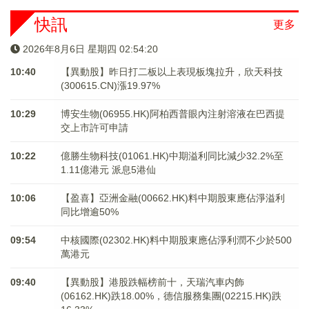
快訊
更多
2026年8月6日 星期四 02:54:20
10:40
【異動股】昨日打二板以上表現板塊拉升，欣天科技
(300615.CN)漲19.97%
10:29
博安生物(06955.HK)阿柏西普眼內注射溶液在巴西提
交上市許可申請
10:22
億勝生物科技(01061.HK)中期溢利同比減少32.2%至
1.11億港元 派息5港仙
10:06
【盈喜】亞洲金融(00662.HK)料中期股東應佔淨溢利
同比增逾50%
09:54
中核國際(02302.HK)料中期股東應佔淨利潤不少於500
萬港元
09:40
【異動股】港股跌幅榜前十，天瑞汽車内飾
(06162.HK)跌18.00%，德信服務集團(02215.HK)跌