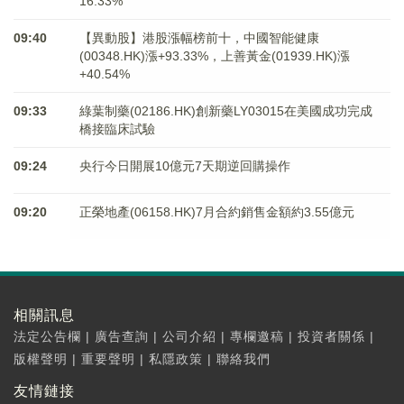
16.33%
09:40
【異動股】港股漲幅榜前十，中國智能健康
(00348.HK)漲+93.33%，上善黃金(01939.HK)漲
+40.54%
09:33
綠葉制藥(02186.HK)創新藥LY03015在美國成功完成
橋接臨床試驗
09:24
央行今日開展10億元7天期逆回購操作
09:20
正榮地產(06158.HK)7月合約銷售金額約3.55億元
相關訊息
法定公告欄
|
廣告查詢
|
公司介紹
|
專欄邀稿
|
投資者關係
|
版權聲明
|
重要聲明
|
私隱政策
|
聯絡我們
友情鏈接