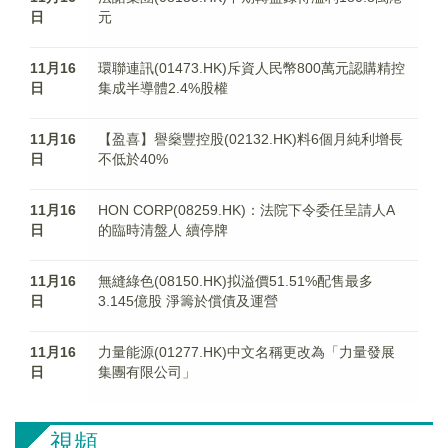
日
元
11月16
環聯連訊(01473.HK)斥資人民幣800萬元認購精控
日
集成半導體2.4%股權
11月16
【盈喜】譽燊豐控股(02132.HK)料6個月純利增長
日
不低於40%
11月16
HON CORP(08259.HK)：法院下令委任呈請人A
日
的臨時清盤人 續停牌
11月16
無縫綠色(08150.HK)拟溢價51.51%配售最多
日
3.145億股 淨籌於償債及運營
11月16
力量能源(01277.HK)中文名稱更改為「力量發展
日
集團有限公司」
視頻