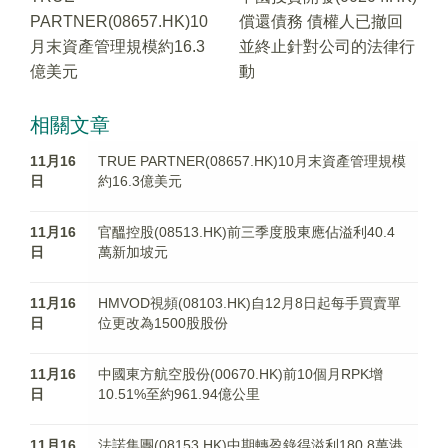
PARTNER(08657.HK)10
償還債務 債權人已撤回
月末資產管理規模約16.3
並終止針對公司的法律行
億美元
動
相關文章
11月16
TRUE PARTNER(08657.HK)10月末資產管理規模
日
約16.3億美元
11月16
官醞控股(08513.HK)前三季度股東應佔溢利40.4
日
萬新加坡元
11月16
HMVOD視頻(08103.HK)自12月8日起每手買賣單
日
位更改為1500股股份
11月16
中國東方航空股份(00670.HK)前10個月RPK增
日
10.51%至約961.94億公里
11月16
法諾集團(08153.HK)中期轉盈錄得溢利180.8萬港