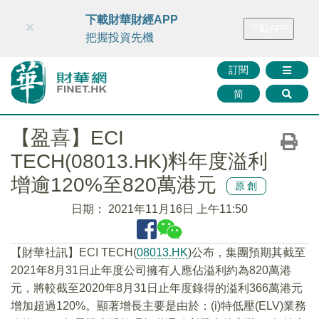
財華智庫網
FINTV
FINMETA
財華證券
媒體矩陣
下載財華財經APP
×
下載APP
智庫沙龍
聯絡我們
把握投資先機
訂閱
简
【盈喜】ECI
TECH(08013.HK)料年度溢利
增逾120%至820萬港元
原創
日期：
2021年11月16日 上午11:50
【財華社訊】ECI TECH(
08013.HK
)公布，集團預期其截至
2021年8月31日止年度公司擁有人應佔溢利約為820萬港
元，將較截至2020年8月31日止年度錄得的溢利366萬港元
增加超過120%。顯著增長主要是由於：(i)特低壓(ELV)業務