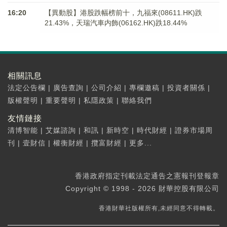
16:20
【異動股】港股跌幅榜前十，九福來(08611.HK)跌
21.43%，天瑞汽車内飾(06162.HK)跌18.44%
相關訊息
法定公告欄
|
廣告查詢
|
公司介紹
|
專欄邀稿
|
投資者關係
|
版權聲明
|
重要聲明
|
私隱政策
|
聯絡我們
友情鏈接
清博智能
|
艾媒諮詢
|
和訊
|
新時空
|
時代財經
|
證券市場周
刊
|
壹財信
|
權衡財經
|
攬富財經
|
更多...
香港政府指定刊載法定通告之憲報刊登報章
Copyright © 1998 - 2026 財華控股有限公司
香港財華社版權所有,未經同意不得轉載。