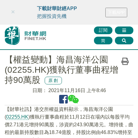
財華智庫網
FINTV
FINMETA
財華證券
媒體矩陣
下載財華財經APP
×
下載APP
智庫沙龍
聯絡我們
把握投資先機
訂閱
简
【權益變動】海昌海洋公園
(02255.HK)獲執行董事曲程增
持90萬股
原創
日期：
2021年11月16日 上午8:46
【財華社訊】港交所權益資料顯示，海昌海洋公園
(
02255.HK
)獲執行董事曲程於11月12日在場內以每股平均
價2.71港元增持90萬股，涉資約243.90萬港元。增持後，曲
程的最新持股數目為18.74億股，持股比例由46.83%增持至