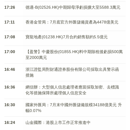
17:26
德適-B(02526.HK)中期歸母淨虧損擴大至5588.3萬元
17:11
香港金管局：7月底官方外匯儲備資產為4478億美元
17:08
寶龍地產(01238.HK)7月合約銷售額約5.5億元
17:00
【盈警】中慶股份(01855.HK)料中期除稅後虧損500萬
至2000萬元
16:46
浙江證監局對財通證券股份有限公司採取出具警示函
措施
16:36
網信辦：大型個人信息處理者應當採取加密、去標識
化等措施保障所處理個人信息安全
16:30
國家外匯局：7月末中國外匯儲備規模34188億美元 升
幅0.07%
16:24
山金國際：港股上市工作正常推進中