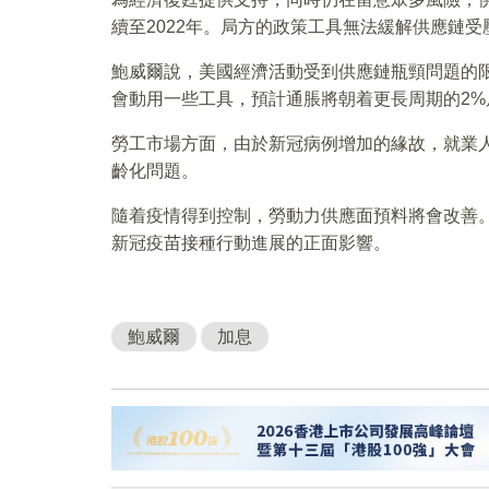
續至2022年。局方的政策工具無法緩解供應鏈
鮑威爾說，美國經濟活動受到供應鏈瓶頸問題的
會動用一些工具，預計通脹將朝着更長周期的2%
勞工市場方面，由於新冠病例增加的緣故，就業
齡化問題。
隨着疫情得到控制，勞動力供應面預料將會改善
新冠疫苗接種行動進展的正面影響。
鮑威爾
加息