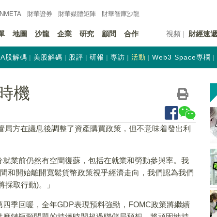
INMETA
財華證券
財華
媒體矩陣
財華
智庫沙龍
單
地圖
沙龍
企業
研究
顧問
合作
視頻
財經速
A股解碼
美股解碼
股評
研報
專訪
活動
Web3 Space專欄
時機
表示，儘管局方在議息後調整了資產購買政策，但不意味着發出利
分就業前仍然有空間復蘇，包括在就業和勞動參與率。我
時間和開始離開寬鬆貨幣政策視乎經濟走向，我們認為我們
將採取行動)。」
四季回暖，全年GDP表現預料強勁，FOMC政策將繼續
供應鏈瓶頸問題的持續時間超過聯儲局預想，將頑固地持