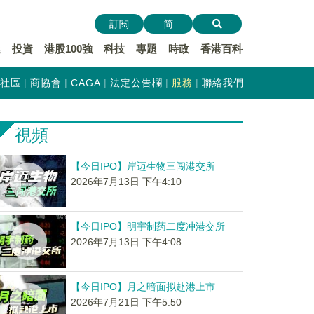
訂閱
简
遞
投資
港股100強
科技
專題
時政
香港百科
社區
商協會
CAGA
法定公告欄
服務
聯絡我們
視頻
【今日IPO】岸迈生物三闯港交所
2026年7月13日 下午4:10
【今日IPO】明宇制药二度冲港交所
2026年7月13日 下午4:08
【今日IPO】月之暗面拟赴港上市
2026年7月21日 下午5:50