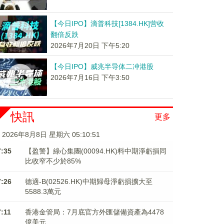
【今日IPO】滴普科技[1384.HK]营收
翻倍反跌
2026年7月20日 下午5:20
【今日IPO】威兆半导体二冲港股
2026年7月16日 下午3:50
快訊
更多
2026年8月8日 星期六 05:10:51
7:35
【盈警】綠心集團(00094.HK)料中期淨虧損同
比收窄不少於85%
7:26
德適-B(02526.HK)中期歸母淨虧損擴大至
5588.3萬元
7:11
香港金管局：7月底官方外匯儲備資產為4478
億美元