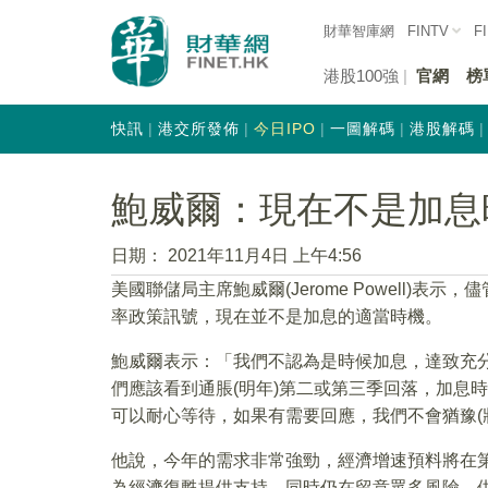
財華智庫網
FINTV
F
港股100強
官網
榜
快訊
港交所發佈
今日IPO
一圖解碼
港股解碼
鮑威爾：現在不是加息
日期：
2021年11月4日 上午4:56
美國聯儲局主席鮑威爾(Jerome Powell)
率政策訊號，現在並不是加息的適當時機。
鮑威爾表示：「我們不認為是時候加息，達致充
們應該看到通脹(明年)第二或第三季回落，加息
可以耐心等待，如果有需要回應，我們不會猶豫(
他說，今年的需求非常強勁，經濟增速預料將在第
為經濟復甦提供支持，同時仍在留意眾多風險，