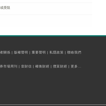
息或受阻
者關係
|
版權聲明
|
重要聲明
|
私隱政策
|
聯絡我們
券市場周刊
|
壹財信
|
權衡財經
|
攬富財經
|
更多...