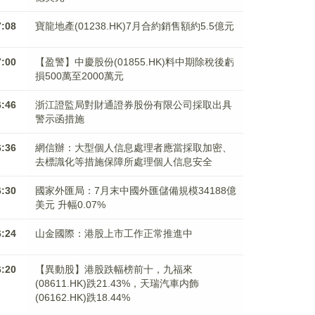
7:08
寶龍地產(01238.HK)7月合約銷售額約5.5億元
7:00
【盈警】中慶股份(01855.HK)料中期除稅後虧
損500萬至2000萬元
6:46
浙江證監局對財通證券股份有限公司採取出具
警示函措施
6:36
網信辦：大型個人信息處理者應當採取加密、
去標識化等措施保障所處理個人信息安全
6:30
國家外匯局：7月末中國外匯儲備規模34188億
美元 升幅0.07%
6:24
山金國際：港股上市工作正常推進中
6:20
【異動股】港股跌幅榜前十，九福來
(08611.HK)跌21.43%，天瑞汽車内飾
(06162.HK)跌18.44%