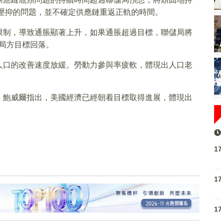
受壓抑的問題，並不確定供應鏈重返正軌的時間。
限制，導致通脹顯著上升，如果通脹超過目標，聯儲局將
局方目標回落。
人口的改善速度放緩。勞動力參與率疲軟，體現出人口老
。鮑威爾指出，美國經濟已經朝着目標取得進展，體現出
1
1
1