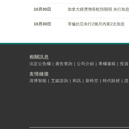
10月30日
加拿大經濟增長較預期弱 央行加
10月30日
哥倫比亞央行2個月內第2次加息
相關訊息
法定公告欄
|
廣告查詢
|
公司介紹
|
專欄邀稿
|
投資
友情鏈接
清博智能
|
艾媒諮詢
|
和訊
|
新時空
|
時代財經
|
證