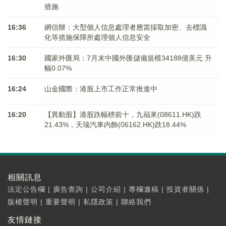
措施
16:36
網信辦：大型個人信息處理者應當採取加密、去標識
化等措施保障所處理個人信息安全
16:30
國家外匯局：7月末中國外匯儲備規模34188億美元 升
幅0.07%
16:24
山金國際：港股上市工作正常推進中
16:20
【異動股】港股跌幅榜前十，九福來(08611.HK)跌
21.43%，天瑞汽車内飾(06162.HK)跌18.44%
相關訊息
法定公告欄
|
廣告查詢
|
公司介紹
|
專欄邀稿
|
投資者關係
|
版權聲明
|
重要聲明
|
私隱政策
|
聯絡我們
友情鏈接