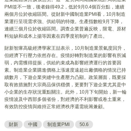
PMI並不一致，後者錄得49.2，低於9月0.4個百分點，連續
兩個月位於收縮區間。從財新中國制造業PMI看，10月制造
業運行呈現需求強、供給弱的特徵。生產指數較9月下降，
連續三個月位於收縮區間。調查企業普遍反映，限電、原材
料短缺和成本上揚等因素在四季度初制約了產出。
財新智庫高級經濟學家王喆表示，10月制造業景氣度回升，
但經濟下行壓力依然存在。疫情好轉對制造業的影響有所減
弱，内需獲得提振，供給約束成為影響經濟運行的首要因
素。制造業企業購進價格上漲速度遠超出廠價格的情況已持
續數月，下遊企業夾縫中生產壓力凸顯。政策層面，既要採
取有效措施對大宗商品保供穩價，更要對下遊企業尤其是中
小企業的生存狀況重點關注。此外，10月下旬開始，新一輪
疫情波及中西部多個省份，對經濟的不利影響或卷土重來，
有效防控疫情與維持正常經濟秩序還需統籌兼顧。
財新
中國
制造業PMI
50.6