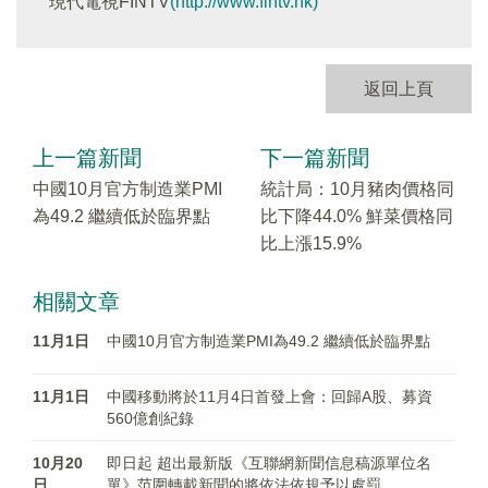
現代電視FINTV
(http://www.fintv.hk)
返回上頁
上一篇新聞
下一篇新聞
中國10月官方制造業PMI
統計局：10月豬肉價格同
為49.2 繼續低於臨界點
比下降44.0% 鮮菜價格同
比上漲15.9%
相關文章
11月1日
中國10月官方制造業PMI為49.2 繼續低於臨界點
11月1日
中國移動將於11月4日首發上會：回歸A股、募資
560億創紀錄
10月20
即日起 超出最新版《互聯網新聞信息稿源單位名
日
單》范圍轉載新聞的將依法依規予以處罰