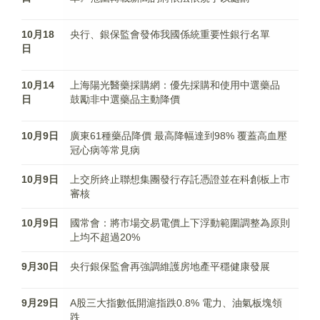
10月18
央行、銀保監會發佈我國係統重要性銀行名單
日
10月14
上海陽光醫藥採購網：優先採購和使用中選藥品
日
鼓勵非中選藥品主動降價
10月9日
廣東61種藥品降價 最高降幅達到98% 覆蓋高血壓
冠心病等常見病
10月9日
上交所終止聯想集團發行存託憑證並在科創板上市
審核
10月9日
國常會：將市場交易電價上下浮動範圍調整為原則
上均不超過20%
9月30日
央行銀保監會再強調維護房地產平穩健康發展
9月29日
A股三大指數低開滬指跌0.8% 電力、油氣板塊領
跌