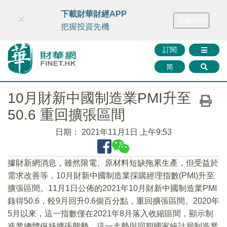
財華智庫網
FINTV
FINMETA
財華證券
媒體矩陣
下載財華財經APP
×
下載APP
智庫沙龍
聯絡我們
把握投資先機
訂閱
简
10月財新中國制造業PMI升至
50.6 重回擴張區間
日期：
2021年11月1日 上午9:53
據財新網消息，雖然限電、原材料短缺拖累生產，但受益於
需求改善等，10月財新中國制造業採購經理指數(PMI)升至
擴張區間。11月1日公佈的2021年10月財新中國制造業PMI
錄得50.6，較9月回升0.6個百分點，重回擴張區間。2020年
5月以來，這一指數僅在2021年8月落入收縮區間，顯示制
造業總體保持擴張態勢。這一走勢與同期國家統計局制造業