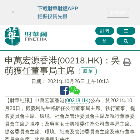
財華智庫網
FINTV
FINMETA
財華證券
媒體矩陣
下載財華財經APP
×
下載APP
智庫沙龍
聯絡我們
把握投資先機
訂閱
简
申萬宏源香港(00218.HK)：吳
萌獲任董事局主席
原創
日期：
2021年10月26日 上午10:13
【財華社訊】申萬宏源香港(
00218.HK
)公布，於2021年10
月26日，房慶利先生將辭任公司董事局主席、執行董事、提
名委員會主席、環境、社會及管治委員會主席及執行董事委
員會主席之職務；及吳萌女士將獲委任為公司董事局主席、
提名委員會主席、環境、社會及管治委員會主席及執行董事
委員會主席，接替房慶利先生。