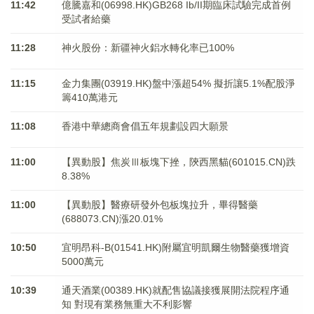
11:42
億騰嘉和(06998.HK)GB268 Ib/II期臨床試驗完成首例
受試者給藥
11:28
神火股份：新疆神火鋁水轉化率已100%
11:15
金力集團(03919.HK)盤中漲超54% 擬折讓5.1%配股淨
籌410萬港元
11:08
香港中華總商會倡五年規劃設四大願景
11:00
【異動股】焦炭Ⅲ板塊下挫，陝西黑貓(601015.CN)跌
8.38%
11:00
【異動股】醫療研發外包板塊拉升，畢得醫藥
(688073.CN)漲20.01%
10:50
宜明昂科-B(01541.HK)附屬宜明凱爾生物醫藥獲增資
5000萬元
10:39
通天酒業(00389.HK)就配售協議接獲展開法院程序通
知 對現有業務無重大不利影響