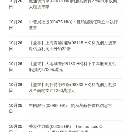
10月26
傲迪瑪汽車(08418.HK)附屬共購買27輛汽車以擴
日
大租賃車隊
10月26
中發展控股(00475.HK))：鍾穎潔獲任獨立非執行
日
董事
10月26
【盈喜】上海青浦消防(08115.HK)料九個月股東
日
應佔溢利同比升約22倍
10月26
【盈警】大地國際(08130.HK)料上半年股東應佔
日
虧損約2700萬港元
10月26
【盈警】阿仕特朗金融(08333.HK)料九個月虧損
日
及全面開支約1260萬港元
10月25
中國銀行(03988.HK)：劉秋萬辭任首席信息官
日
10月25
香港生力啤(00236.HK)：Thelmo Luis O.