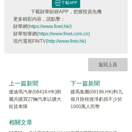
下載APP
下載財華財經APP，把握投資先機
更多精彩内容，請點擊：
財華網
(https://www.finet.hk/)
財華智庫網
(https://www.finet.com.cn)
現代電視FINTV
(http://www.fintv.hk)
返回上頁
上一篇新聞
下一篇新聞
傲迪瑪汽車(08418.HK)附
建禹集團(08196.HK)料九
屬共購買27輛汽車以擴大
個月除稅後淨虧損不少於
租賃車隊
1000萬人民幣
相關文章