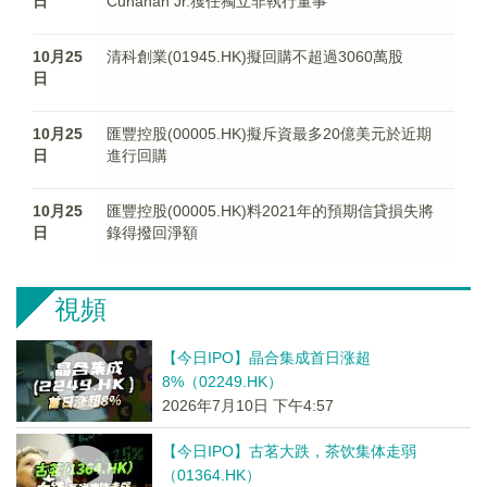
日
Cunanan Jr.獲任獨立非執行董事
10月25
清科創業(01945.HK)擬回購不超過3060萬股
日
10月25
匯豐控股(00005.HK)擬斥資最多20億美元於近期
日
進行回購
10月25
匯豐控股(00005.HK)料2021年的預期信貸損失將
日
錄得撥回淨額
視頻
【今日IPO】晶合集成首日涨超
8%（02249.HK）
2026年7月10日 下午4:57
【今日IPO】古茗大跌，茶饮集体走弱
（01364.HK）