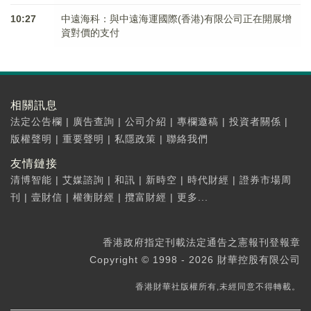
10:27
中遠海科：與中遠海運國際(香港)有限公司正在開展增
資對價的支付
相關訊息
法定公告欄
|
廣告查詢
|
公司介紹
|
專欄邀稿
|
投資者關係
|
版權聲明
|
重要聲明
|
私隱政策
|
聯絡我們
友情鏈接
清博智能
|
艾媒諮詢
|
和訊
|
新時空
|
時代財經
|
證券市場周
刊
|
壹財信
|
權衡財經
|
攬富財經
|
更多...
香港政府指定刊載法定通告之憲報刊登報章
Copyright © 1998 - 2026 財華控股有限公司
香港財華社版權所有,未經同意不得轉載。