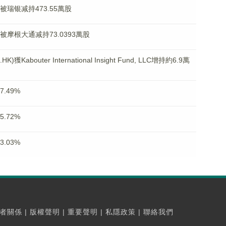
)被瑞银减持473.55萬股
)被摩根大通减持73.0393萬股
bouter International Insight Fund, LLC增持約6.9萬
.49%
.72%
.03%
者關係
|
版權聲明
|
重要聲明
|
私隱政策
|
聯絡我們