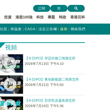
訂閱
简
遞
投資
港股100強
科技
專題
時政
香港百科
社區
商協會
CAGA
法定公告欄
服務
聯絡我們
視頻
【今日IPO】岸迈生物三闯港交所
2026年7月13日 下午4:10
【今日IPO】奥动新能源二闯港交所
2026年7月21日 下午5:50
【今日IPO】百菲乳业递表港交所
2026年7月24日 下午5:36