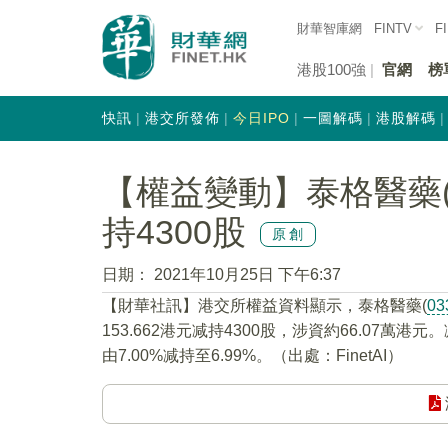
財華智庫網
FINTV
F
港股100強
官網
榜
快訊
港交所發佈
今日IPO
一圖解碼
港股解碼
【權益變動】泰格醫藥(0
持4300股
原創
日期：
2021年10月25日 下午6:37
【財華社訊】港交所權益資料顯示，泰格醫藥(
03
153.662港元减持4300股，涉資約66.07萬
由7.00%减持至6.99%。（出處：FinetAI）