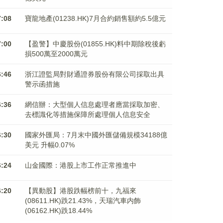
7:08
寶龍地產(01238.HK)7月合約銷售額約5.5億元
7:00
【盈警】中慶股份(01855.HK)料中期除稅後虧
損500萬至2000萬元
6:46
浙江證監局對財通證券股份有限公司採取出具
警示函措施
6:36
網信辦：大型個人信息處理者應當採取加密、
去標識化等措施保障所處理個人信息安全
6:30
國家外匯局：7月末中國外匯儲備規模34188億
美元 升幅0.07%
6:24
山金國際：港股上市工作正常推進中
6:20
【異動股】港股跌幅榜前十，九福來
(08611.HK)跌21.43%，天瑞汽車内飾
(06162.HK)跌18.44%