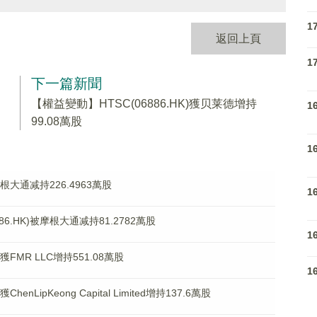
1
返回上頁
1
下一篇新聞
【權益變動】HTSC(06886.HK)獲贝莱德增持
1
99.08萬股
1
根大通减持226.4963萬股
1
.HK)被摩根大通减持81.2782萬股
1
獲FMR LLC增持551.08萬股
1
nLipKeong Capital Limited增持137.6萬股