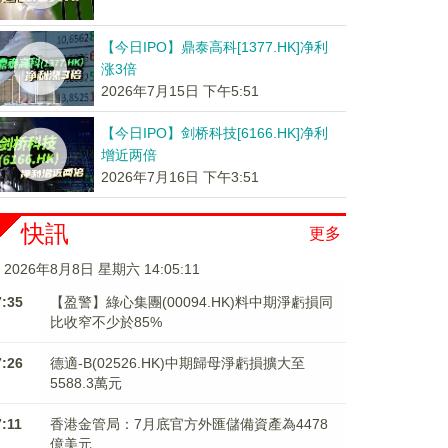
【今日IPO】鼎泰高科[1377.HK]净利
涨3倍
2026年7月15日 下午5:51
【今日IPO】剑桥科技[6166.HK]净利
增近两倍
2026年7月16日 下午3:51
快訊
更多
2026年8月8日 星期六 14:05:11
7:35
【盈警】綠心集團(00094.HK)料中期淨虧損同
比收窄不少於85%
7:26
德適-B(02526.HK)中期歸母淨虧損擴大至
5588.3萬元
7:11
香港金管局：7月底官方外匯儲備資產為4478
億美元