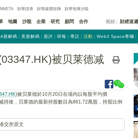
INMETA
財華證券
財華
媒體矩陣
財華
智庫沙龍
單
地圖
沙龍
企業
研究
顧問
合作
視頻
財經速
A股解碼
美股解碼
股評
研報
專訪
活動
Web3 Space專欄
3347.HK)被贝莱德减
347.HK
)被贝莱德於10月20日在場內以每股平均價
港元。减持後，贝莱德的最新持股數目為861.72萬股，持股比例
港交所原文