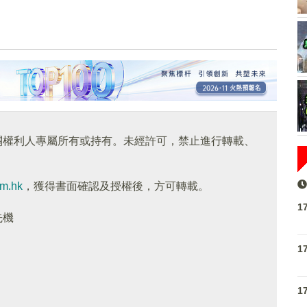
關權利人專屬所有或持有。未經許可，禁止進行轉載、
om.hk
，獲得書面確認及授權後，方可轉載。
1
先機
1
1