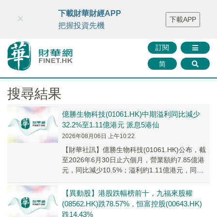
財華智庫網
FINTV
FINMETA
財華證券
媒體矩陣
下載財華財經APP
×
下載APP
智庫沙龍
聯絡我們
把握投資先機
訂閱
简
搜尋結果
億勝生物科技(01061.HK)中期溢利同比減少
32.2%至1.11億港元 派息5港仙
2026年08月06日 上午10:22
【財華社訊】億勝生物科技(01061.HK)公布，截
至2026年6月30日止六個月，營業額約7.85億港
元，同比減少10.5%；溢利約1.11億港元，同比
減少32.2%；每股盈利...
【異動股】港股跌幅榜前十，九福來股權
(08562.HK)跌78.57%，恒富控股(00643.HK)
跌14.43%