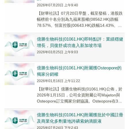
2026年07月20日 上午9:40
【財華社訊】07月20日早盤，截至發稿，港股跌
幅榜前十名分別為九福來股權(08562.HK)跌幅
78.57%、恒富控股(00643.HK)跌幅14.43%、力
高集團(01622....
億勝生物科技(01061.HK)即時點評：業績穩健
增長，貝復舒成功進入新加坡市場
2026年03月25日 上午9:03
億勝生物科技(01061.HK)附屬獲Osteopore的
獨家分銷權
2026年01月16日 上午11:22
【財華社訊】億勝生物科技(01061.HK)公佈，於
2026年1月15日，公司全資附屬公司Majeton與
Osteopore訂立獨家分銷協議。Osteopore在3D
打印仿生且可...
億勝生物科技(01061.HK)附屬獲批於中國註冊
及商業化多劑量地誇磷索鈉滴眼液
2025年07月24日 下午2:43