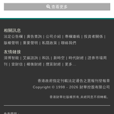
查看更多
相關訊息
法定公告欄
|
廣告查詢
|
公司介紹
|
專欄邀稿
|
投資者關係
|
版權聲明
|
重要聲明
|
私隱政策
|
聯絡我們
友情鏈接
清博智能
|
艾媒諮詢
|
和訊
|
新時空
|
時代財經
|
證券市場周
刊
|
壹財信
|
權衡財經
|
攬富財經
|
更多...
香港政府指定刊載法定通告之憲報刊登報章
Copyright © 1998 - 2026 財華控股有限公司
香港財華社版權所有,未經同意不得轉載。
免責聲明：