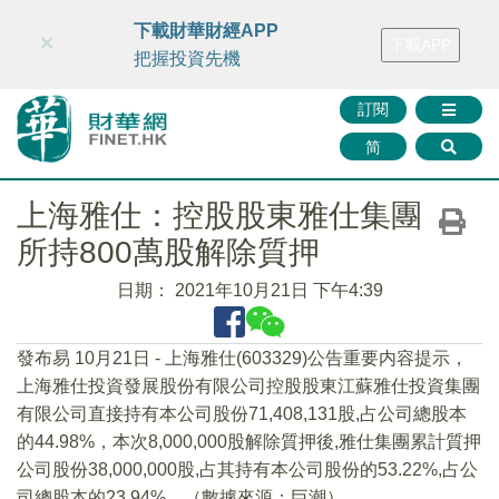
財華智庫網
FINTV
FINMETA
財華證券
媒體矩陣
下載財華財經APP
×
下載APP
智庫沙龍
聯絡我們
把握投資先機
訂閱
简
上海雅仕：控股股東雅仕集團
所持800萬股解除質押
日期：
2021年10月21日 下午4:39
發布易 10月21日 - 上海雅仕(603329)公告重要内容提示，
上海雅仕投資發展股份有限公司控股股東江蘇雅仕投資集團
有限公司直接持有本公司股份71,408,131股,占公司總股本
的44.98%，本次8,000,000股解除質押後,雅仕集團累計質押
公司股份38,000,000股,占其持有本公司股份的53.22%,占公
司總股本的23.94%。（數據來源：巨潮）