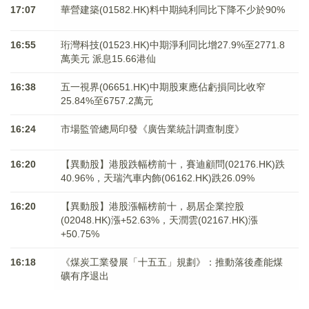
17:07
華營建築(01582.HK)料中期純利同比下降不少於90%
16:55
珩灣科技(01523.HK)中期淨利同比增27.9%至2771.8
萬美元 派息15.66港仙
16:38
五一視界(06651.HK)中期股東應佔虧損同比收窄
25.84%至6757.2萬元
16:24
市場監管總局印發《廣告業統計調查制度》
16:20
【異動股】港股跌幅榜前十，賽迪顧問(02176.HK)跌
40.96%，天瑞汽車内飾(06162.HK)跌26.09%
16:20
【異動股】港股漲幅榜前十，易居企業控股
(02048.HK)漲+52.63%，天潤雲(02167.HK)漲
+50.75%
16:18
《煤炭工業發展「十五五」規劃》：推動落後產能煤
礦有序退出