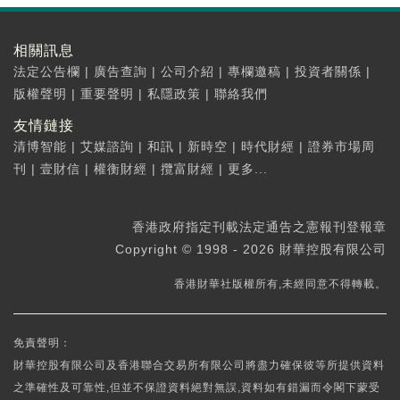
相關訊息
法定公告欄
|
廣告查詢
|
公司介紹
|
專欄邀稿
|
投資者關係
|
版權聲明
|
重要聲明
|
私隱政策
|
聯絡我們
友情鏈接
清博智能
|
艾媒諮詢
|
和訊
|
新時空
|
時代財經
|
證券市場周
刊
|
壹財信
|
權衡財經
|
攬富財經
|
更多...
香港政府指定刊載法定通告之憲報刊登報章
Copyright © 1998 - 2026 財華控股有限公司
香港財華社版權所有,未經同意不得轉載。
免責聲明：
財華控股有限公司及香港聯合交易所有限公司將盡力確保彼等所提供資料
之準確性及可靠性,但並不保證資料絕對無誤,資料如有錯漏而令閣下蒙受