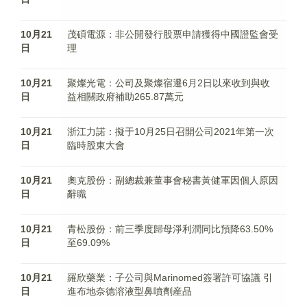
10月21
茂碩電源：非公開發行股票申請獲得中國證監會受
日
理
10月21
聚燦光電：公司及聚燦宿遷6月2日以來收到與收
日
益相關政府補助265.87萬元
10月21
浙江力諾：擬于10月25日召開公司2021年第一次
日
臨時股東大會
10月21
奧克股份：副總裁兼董事會秘書黃健軍因個人原因
日
辭職
10月21
青松股份：前三季度歸母淨利潤同比預降63.50%
日
至69.09%
10月21
羅欣藥業：子公司與Marinomed簽署許可協議 引
日
進布地奈德溶液型鼻噴劑産品