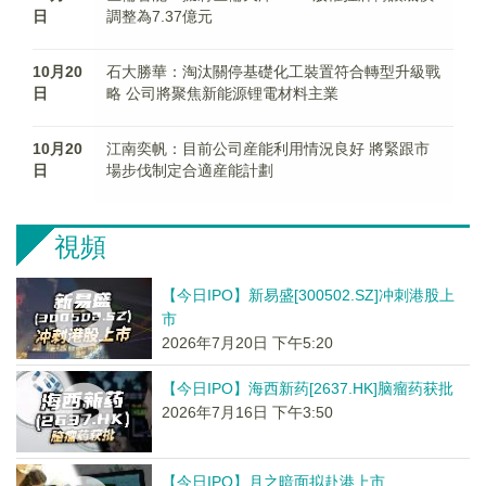
日
調整為7.37億元
10月20
石大勝華：淘汰關停基礎化工裝置符合轉型升級戰
日
略 公司將聚焦新能源锂電材料主業
10月20
江南奕帆：目前公司産能利用情況良好 將緊跟市
日
場步伐制定合適産能計劃
視頻
【今日IPO】新易盛[300502.SZ]冲刺港股上
市
2026年7月20日 下午5:20
【今日IPO】海西新药[2637.HK]脑瘤药获批
2026年7月16日 下午3:50
【今日IPO】月之暗面拟赴港上市