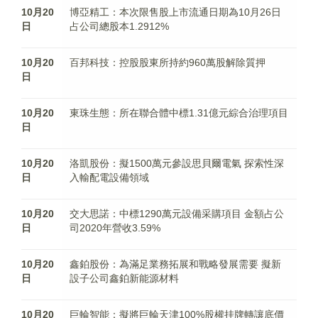
10月20
博亞精工：本次限售股上市流通日期為10月26日
日
占公司總股本1.2912%
10月20
百邦科技：控股股東所持約960萬股解除質押
日
10月20
東珠生態：所在聯合體中標1.31億元綜合治理項目
日
10月20
洛凱股份：擬1500萬元參設思貝爾電氣 探索性深
日
入輸配電設備領域
10月20
交大思諾：中標1290萬元設備采購項目 金額占公
日
司2020年營收3.59%
10月20
鑫鉑股份：為滿足業務拓展和戰略發展需要 擬新
日
設子公司鑫鉑新能源材料
10月20
巨輪智能：擬將巨輪天津100%股權挂牌轉讓底價