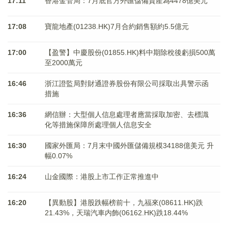
17:11
香港金管局：7月底官方外匯儲備資產為4478億美元
17:08
寶龍地產(01238.HK)7月合約銷售額約5.5億元
17:00
【盈警】中慶股份(01855.HK)料中期除稅後虧損500萬
至2000萬元
16:46
浙江證監局對財通證券股份有限公司採取出具警示函
措施
16:36
網信辦：大型個人信息處理者應當採取加密、去標識
化等措施保障所處理個人信息安全
16:30
國家外匯局：7月末中國外匯儲備規模34188億美元 升
幅0.07%
16:24
山金國際：港股上市工作正常推進中
16:20
【異動股】港股跌幅榜前十，九福來(08611.HK)跌
21.43%，天瑞汽車内飾(06162.HK)跌18.44%