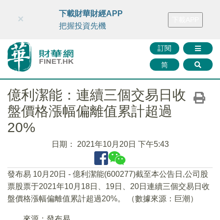
財華智庫網
FINTV
FINMETA
財華證券
媒體矩陣
下載財華財經APP
×
下載APP
智庫沙龍
聯絡我們
把握投資先機
訂閱
简
億利潔能：連續三個交易日收
盤價格漲幅偏離值累計超過
20%
日期：
2021年10月20日 下午5:43
發布易 10月20日 - 億利潔能(600277)截至本公告日,公司股
票股票于2021年10月18日、19日、20日連續三個交易日收
盤價格漲幅偏離值累計超過20%。 （數據來源：巨潮）
來源：發布易