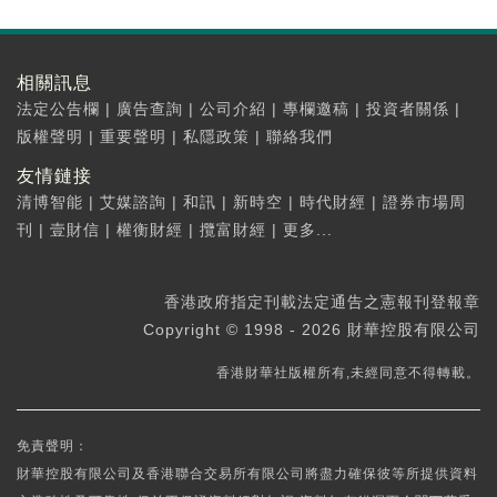
相關訊息
法定公告欄
|
廣告查詢
|
公司介紹
|
專欄邀稿
|
投資者關係
|
版權聲明
|
重要聲明
|
私隱政策
|
聯絡我們
友情鏈接
清博智能
|
艾媒諮詢
|
和訊
|
新時空
|
時代財經
|
證券市場周
刊
|
壹財信
|
權衡財經
|
攬富財經
|
更多...
香港政府指定刊載法定通告之憲報刊登報章
Copyright © 1998 - 2026 財華控股有限公司
香港財華社版權所有,未經同意不得轉載。
免責聲明：
財華控股有限公司及香港聯合交易所有限公司將盡力確保彼等所提供資料