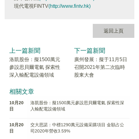
現代電視FINTV
(http://www.fintv.hk)
返回上頁
上一篇新聞
下一篇新聞
洛凱股份：擬1500萬元
廣州發展：擬于11月5日
參設思貝爾電氣 探索性
召開2021年第二次臨時
深入輸配電設備領域
股東大會
相關文章
10月20
洛凱股份：擬1500萬元參設思貝爾電氣 探索性深
日
入輸配電設備領域
10月20
交大思諾：中標1290萬元設備采購項目 金額占公
日
司2020年營收3.59%