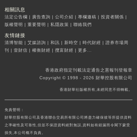
相關訊息
法定公告欄
|
廣告查詢
|
公司介紹
|
專欄邀稿
|
投資者關係
|
版權聲明
|
重要聲明
|
私隱政策
|
聯絡我們
友情鏈接
清博智能
|
艾媒諮詢
|
和訊
|
新時空
|
時代財經
|
證券市場周
刊
|
壹財信
|
權衡財經
|
攬富財經
|
更多...
香港政府指定刊載法定通告之憲報刊登報章
Copyright © 1998 - 2026 財華控股有限公司
香港財華社版權所有,未經同意不得轉載。
免責聲明：
財華控股有限公司及香港聯合交易所有限公司將盡力確保彼等所提供資料
之準確性及可靠性,但並不保證資料絕對無誤,資料如有錯漏而令閣下蒙受
損失,本公司概不負責。