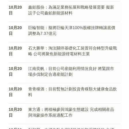
10月20
鑫鉑股份：為滿足業務拓展和戰略發展需要 擬新
日
設子公司鑫鉑新能源材料
10月20
巨輪智能：擬將巨輪天津100%股權挂牌轉讓底價
日
調整為7.37億元
10月20
石大勝華：淘汰關停基礎化工裝置符合轉型升級戰
日
略 公司將聚焦新能源锂電材料主業
10月20
江南奕帆：目前公司産能利用情況良好 將緊跟市
日
場步伐制定合適産能計劃
10月20
青青稞酒：目前暫無計劃投資青稞類大健康食品飲
日
料
10月20
東方通：將積極參與鴻蒙生態建設 完成相關産品
日
與鴻蒙操作系統適配工作