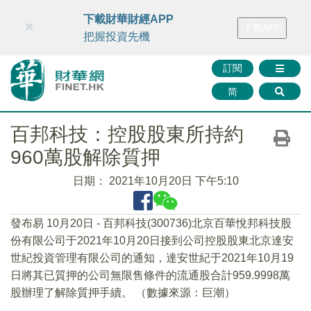
財華智庫網
FINTV
FINMETA
財華證券
媒體矩陣
下載財華財經APP
×
下載APP
智庫沙龍
聯絡我們
把握投資先機
訂閱
简
百邦科技：控股股東所持約
960萬股解除質押
日期：
2021年10月20日 下午5:10
發布易 10月20日 - 百邦科技(300736)北京百華悅邦科技股
份有限公司于2021年10月20日接到公司控股股東北京達安
世紀投資管理有限公司的通知，達安世紀于2021年10月19
日將其已質押的公司無限售條件的流通股合計959.9998萬
股辦理了解除質押手續。 （數據來源：巨潮）