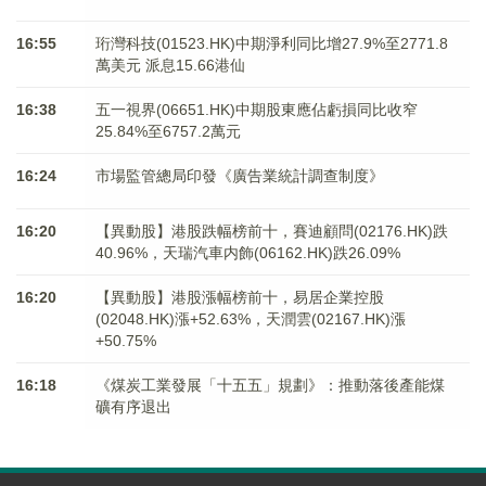
16:55
珩灣科技(01523.HK)中期淨利同比增27.9%至2771.8
萬美元 派息15.66港仙
16:38
五一視界(06651.HK)中期股東應佔虧損同比收窄
25.84%至6757.2萬元
16:24
市場監管總局印發《廣告業統計調查制度》
16:20
【異動股】港股跌幅榜前十，賽迪顧問(02176.HK)跌
40.96%，天瑞汽車内飾(06162.HK)跌26.09%
16:20
【異動股】港股漲幅榜前十，易居企業控股
(02048.HK)漲+52.63%，天潤雲(02167.HK)漲
+50.75%
16:18
《煤炭工業發展「十五五」規劃》：推動落後產能煤
礦有序退出