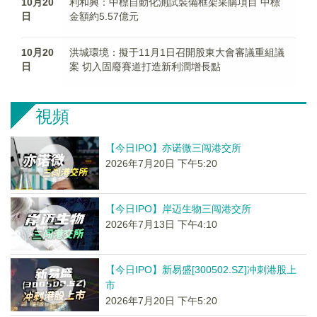
10月20
利和興：中標自動化測試裝備框架采購項目 中標
日
金額約5.57億元
10月20
洪城環境：擬于11月1日召開股東大會審議重組議
日
案 切入固廢賽道打造新利潤增長點
視頻
【今日IPO】亦诺微三闯港交所
2026年7月20日 下午5:20
【今日IPO】岸迈生物三闯港交所
2026年7月13日 下午4:10
【今日IPO】新易盛[300502.SZ]冲刺港股上
市
2026年7月20日 下午5:20