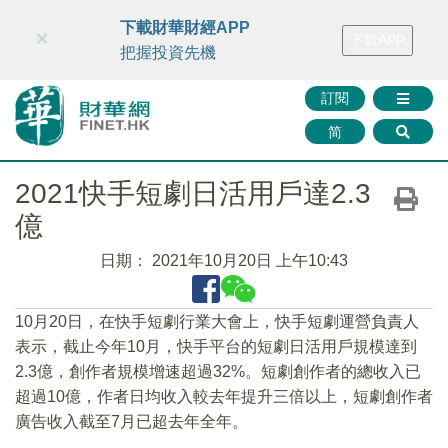
財華智庫網
FINTV
FINMETA
財華證券
媒體矩陣
下載財華財經APP
×
下載APP
智庫沙龍
聯絡我們
把握投資先機
訂閱
简
2021快手短劇日活用戶達2.3
億
日期：
2021年10月20日 上午10:43
10月20日，在快手短劇行業大會上，快手短劇運營負責人
表示，截止今年10月，快手平台的短劇日活用戶規模達到
2.3億，創作者規模增速超過32%。短劇創作者的總收入已
超過10億，作者日均收入較去年提升三倍以上，短劇創作者
廣告收入截至7月已超去年全年。