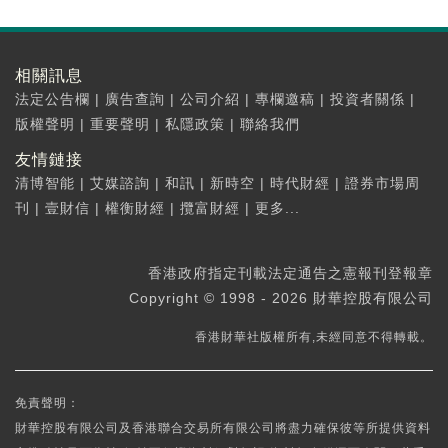
相關訊息
法定公告欄
|
廣告查詢
|
公司介紹
|
專欄邀稿
|
投資者關係
|
版權聲明
|
重要聲明
|
私隱政策
|
聯絡我們
友情鏈接
清博智能
|
艾媒諮詢
|
和訊
|
新時空
|
時代財經
|
證券市場周
刊
|
壹財信
|
權衡財經
|
攬富財經
|
更多...
香港政府指定刊載法定通告之憲報刊登報章
Copyright © 1998 - 2026 財華控股有限公司
香港財華社版權所有,未經同意不得轉載。
免責聲明：
財華控股有限公司及香港聯合交易所有限公司將盡力確保彼等所提供資料