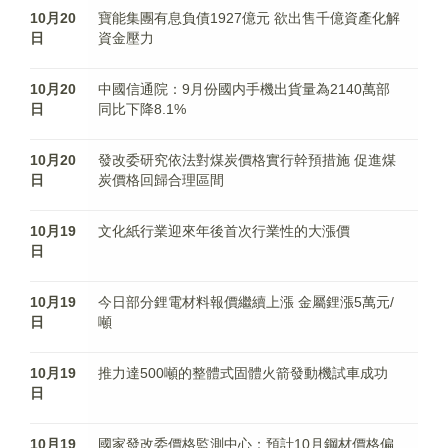
10月20
寶能集團有息負債1927億元 欲出售千億資產化解
日
資金壓力
10月20
中國信通院：9月份國内手機出貨量為2140萬部
日
同比下降8.1%
10月20
發改委研究依法對煤炭價格實行幹預措施 促進煤
日
炭價格回歸合理區間
10月19
文化紙行業迎來年後首次行業性的大漲價
日
10月19
今日部分鋰電材料報價繼續上漲 金屬鋰漲5萬元/
日
噸
10月19
推力達500噸的整體式固體火箭發動機試車成功
日
10月19
國家發改委價格監測中心：預計10月鋼材價格偏