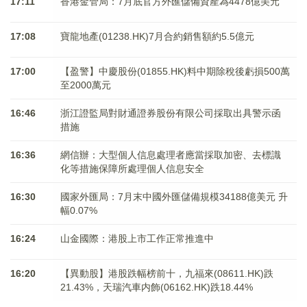
17:11
香港金管局：7月底官方外匯儲備資產為4478億美元
17:08
寶龍地產(01238.HK)7月合約銷售額約5.5億元
17:00
【盈警】中慶股份(01855.HK)料中期除稅後虧損500萬
至2000萬元
16:46
浙江證監局對財通證券股份有限公司採取出具警示函
措施
16:36
網信辦：大型個人信息處理者應當採取加密、去標識
化等措施保障所處理個人信息安全
16:30
國家外匯局：7月末中國外匯儲備規模34188億美元 升
幅0.07%
16:24
山金國際：港股上市工作正常推進中
16:20
【異動股】港股跌幅榜前十，九福來(08611.HK)跌
21.43%，天瑞汽車内飾(06162.HK)跌18.44%