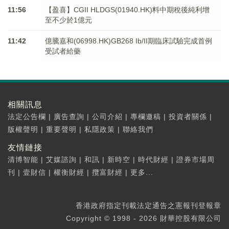
11:56
【盈喜】CGII HLDGS(01940.HK)料中期稅後純利增
至不少於1億元
11:42
億騰嘉和(06998.HK)GB268 Ib/II期臨床試驗完成首例
受試者給藥
相關訊息
法定公告欄
|
廣告查詢
|
公司介紹
|
專欄邀稿
|
投資者關係
|
版權聲明
|
重要聲明
|
私隱政策
|
聯絡我們
友情鏈接
清博智能
|
艾媒諮詢
|
和訊
|
新時空
|
時代財經
|
證券市場周
刊
|
壹財信
|
權衡財經
|
攬富財經
|
更多...
香港政府指定刊載法定通告之憲報刊登報章
Copyright © 1998 - 2026 財華控股有限公司