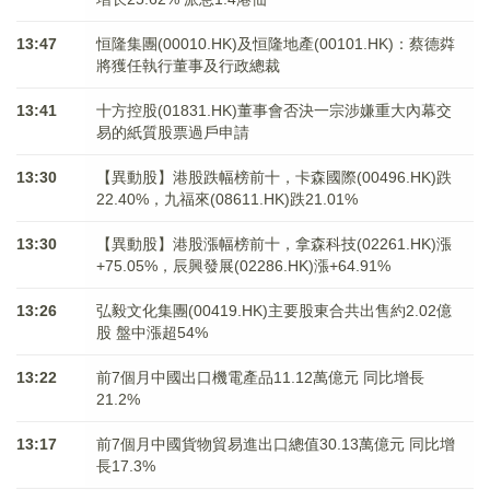
13:47
恒隆集團(00010.HK)及恒隆地產(00101.HK)：蔡德粦
將獲任執行董事及行政總裁
13:41
十方控股(01831.HK)董事會否決一宗涉嫌重大內幕交
易的紙質股票過戶申請
13:30
【異動股】港股跌幅榜前十，卡森國際(00496.HK)跌
22.40%，九福來(08611.HK)跌21.01%
13:30
【異動股】港股漲幅榜前十，拿森科技(02261.HK)漲
+75.05%，辰興發展(02286.HK)漲+64.91%
13:26
弘毅文化集團(00419.HK)主要股東合共出售約2.02億
股 盤中漲超54%
13:22
前7個月中國出口機電產品11.12萬億元 同比增長
21.2%
13:17
前7個月中國貨物貿易進出口總值30.13萬億元 同比增
長17.3%