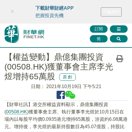
財華智庫網
FINTV
FINMETA
財華證券
媒體矩陣
下載財華財經APP
×
下載APP
智庫沙龍
聯絡我們
把握投資先機
訂閱
简
【權益變動】鼎億集團投資
(00508.HK)獲董事會主席李光
煜增持65萬股
原創
日期：
2021年10月19日 下午5:21
【財華社訊】港交所權益資料顯示，鼎億集團投資
(
00508.HK
)獲董事會主席、執行董事李光煜於10月15日在
場內以每股平均價0.0935港元增持65萬股，涉資約6.08萬港
元。增持後，李光煜的最新持股數目為45.07億股，持股比