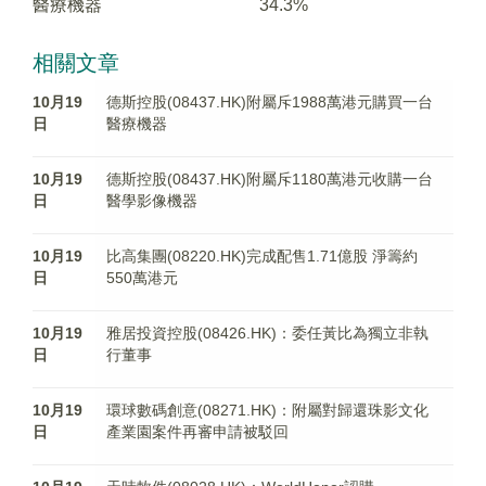
醫療機器
34.3%
相關文章
10月19
德斯控股(08437.HK)附屬斥1988萬港元購買一台
日
醫療機器
10月19
德斯控股(08437.HK)附屬斥1180萬港元收購一台
日
醫學影像機器
10月19
比高集團(08220.HK)完成配售1.71億股 淨籌約
日
550萬港元
10月19
雅居投資控股(08426.HK)：委任黃比為獨立非執
日
行董事
10月19
環球數碼創意(08271.HK)：附屬對歸還珠影文化
日
產業園案件再審申請被駁回