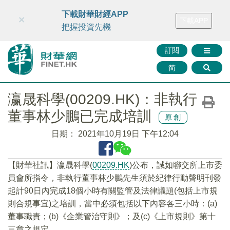
財華智庫網
FINTV
FINMETA
財華證券
媒體矩陣
下載財華財經APP
×
下載APP
智庫沙龍
聯絡我們
把握投資先機
訂閱
简
瀛晟科學(00209.HK)：非執行
董事林少鵬已完成培訓
原創
日期：
2021年10月19日 下午12:04
【財華社訊】瀛晟科學(
00209.HK
)公布，誠如聯交所上市委
員會所指令，非執行董事林少鵬先生須於紀律行動聲明刊發
起計90日內完成18個小時有關監管及法律議題(包括上市規
則合規事宜)之培訓，當中必須包括以下內容各三小時：(a)
董事職責；(b)《企業管治守則》；及(c)《上市規則》第十
三章之規定。