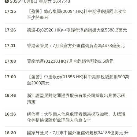
2026年8月8日 星期六 16:47:48
17:35
【盈警】綠心集團(00094.HK)料中期淨虧損同比收窄
不少於85%
17:26
德適-B(02526.HK)中期歸母淨虧損擴大至5588.3萬元
17:11
香港金管局：7月底官方外匯儲備資產為4478億美元
17:08
寶龍地產(01238.HK)7月合約銷售額約5.5億元
17:00
【盈警】中慶股份(01855.HK)料中期除稅後虧損500萬
至2000萬元
16:46
浙江證監局對財通證券股份有限公司採取出具警示函
措施
16:36
網信辦：大型個人信息處理者應當採取加密、去標識
化等措施保障所處理個人信息安全
16:30
國家外匯局：7月末中國外匯儲備規模34188億美元 升