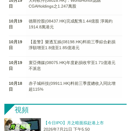
10月19
天時軟件(08028.HK)：WorldHonor認購
日
CGAHoldings之1.247萬股
10月19
德斯控股(08437.HK)完成配售1.44億股 淨籌約
日
1914.8萬港元
10月19
【盈警】樂透互娛(08198.HK)料前三季綜合虧損
日
淨額增至1.8億至1.85億港元
10月19
寰亞傳媒(08075.HK)年度虧損收窄至1.71億港元
日
不派息
10月18
赤子城科技(09911.HK)料前三季度總收入同比增
日
超115%
視頻
【今日IPO】月之暗面拟赴港上市
2026年7月21日 下午5:50