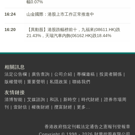
幅0.07%
16:24
山金國際：港股上市工作正常推進中
16:20
【異動股】港股跌幅榜前十，九福來(08611.HK)跌
21.43%，天瑞汽車内飾(06162.HK)跌18.44%
相關訊息
法定公告欄
|
廣告查詢
|
公司介紹
|
專欄邀稿
|
投資者關係
|
版權聲明
|
重要聲明
|
私隱政策
|
聯絡我們
友情鏈接
清博智能
|
艾媒諮詢
|
和訊
|
新時空
|
時代財經
|
證券市場周
刊
|
壹財信
|
權衡財經
|
攬富財經
|
更多...
香港政府指定刊載法定通告之憲報刊登報章
Copyright © 1998 - 2026 財華控股有限公司