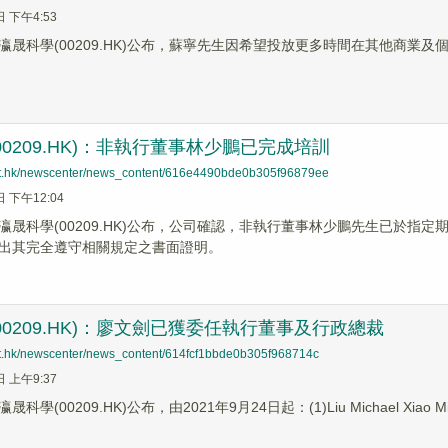
日 下午4:53
瀛晟科學(00209.HK)公布，蘇寧先生因希望投放更多時間在其他商業及
00209.HK)：非執行董事林少鵬已完成培訓
net.hk/newscenter/news_content/616e4490bde0b305f96879ee
日 下午12:04
瀛晟科學(00209.HK)公布，公司確認，非執行董事林少鵬先生已於指
出其完全遵守相關規定之書面證明。
00209.HK)：廖文劍已獲委任執行董事及行政總裁
net.hk/newscenter/news_content/614fcf1bbde0b305f968714c
日 上午9:37
科學(00209.HK)公布，由2021年9月24日起：(1)Liu Michael 