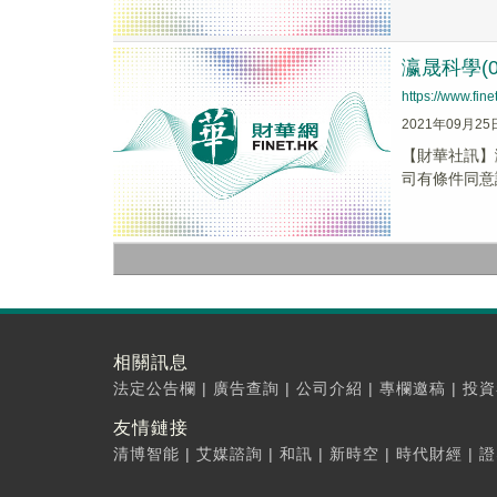
瀛晟科學(0
https://www.fi
2021年09月25
【財華社訊】
司有條件同意
相關訊息
法定公告欄
|
廣告查詢
|
公司介紹
|
專欄邀稿
|
投資
友情鏈接
清博智能
|
艾媒諮詢
|
和訊
|
新時空
|
時代財經
|
證