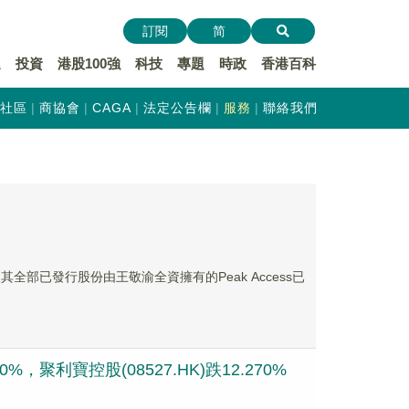
訂閱
简
遞
投資
港股100強
科技
專題
時政
香港百科
社區
商協會
CAGA
法定公告欄
服務
聯絡我們
其全部已發行股份由王敬渝全資擁有的Peak Access已
，聚利寶控股(08527.HK)跌12.270%