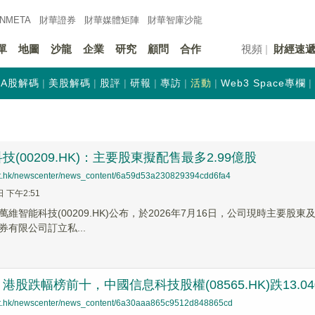
INMETA
財華證券
財華
媒體矩陣
財華
智庫沙龍
單
地圖
沙龍
企業
研究
顧問
合作
視頻
財經速
A股解碼
美股解碼
股評
研報
專訪
活動
Web3 Space專欄
(00209.HK)：主要股東擬配售最多2.99億股
net.hk/newscenter/news_content/6a59d53a230829394cdd6fa4
日 下午2:51
維智能科技(00209.HK)公布，於2026年7月16日，公司現時主要股東及
有限公司訂立私...
股跌幅榜前十，中國信息科技股權(08565.HK)跌13.040%
net.hk/newscenter/news_content/6a30aaa865c9512d848865cd