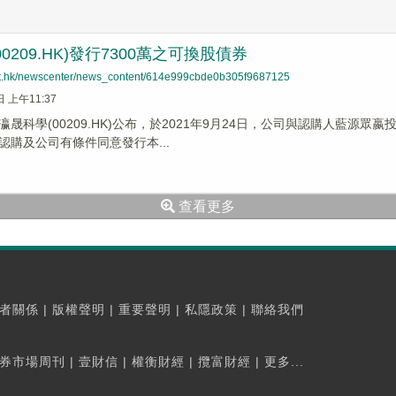
0209.HK)發行7300萬之可換股債券
net.hk/newscenter/news_content/614e999cbde0b305f9687125
日 上午11:37
瀛晟科學(00209.HK)公布，於2021年9月24日，公司與認購人藍
認購及公司有條件同意發行本...
查看更多
者關係
|
版權聲明
|
重要聲明
|
私隱政策
|
聯絡我們
券市場周刊
|
壹財信
|
權衡財經
|
攬富財經
|
更多...