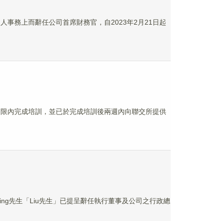
個人事務上而辭任公司首席財務官，自2023年2月21日起
定期限內完成培訓，並已於完成培訓後兩週內向聯交所提供
Xiao Ming先生「Liu先生」已提呈辭任執行董事及公司之行政總