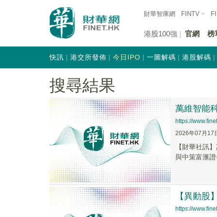
財華智庫網
FINTV
F
港股100強
官網
榜
快訊
港交所發佈
今日IPO
一圖解碼
港股解碼
搜尋結果
萬維智能科技
https://www.fi
2026年07月17
【財華社訊】萬
與中策富滙證券
【異動股】港
https://www.fi