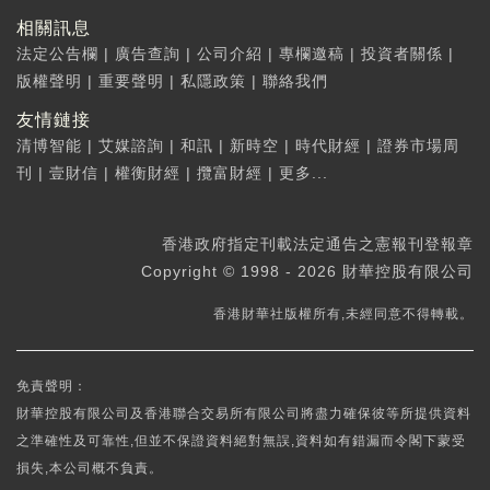
相關訊息
法定公告欄
|
廣告查詢
|
公司介紹
|
專欄邀稿
|
投資者關係
|
版權聲明
|
重要聲明
|
私隱政策
|
聯絡我們
友情鏈接
清博智能
|
艾媒諮詢
|
和訊
|
新時空
|
時代財經
|
證券市場周
刊
|
壹財信
|
權衡財經
|
攬富財經
|
更多...
香港政府指定刊載法定通告之憲報刊登報章
Copyright © 1998 - 2026 財華控股有限公司
香港財華社版權所有,未經同意不得轉載。
免責聲明：
財華控股有限公司及香港聯合交易所有限公司將盡力確保彼等所提供資料
之準確性及可靠性,但並不保證資料絕對無誤,資料如有錯漏而令閣下蒙受
損失,本公司概不負責。