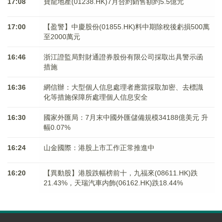
17:08
寶龍地產(01238.HK)7月合約銷售額約5.5億元
17:00
【盈警】中慶股份(01855.HK)料中期除稅後虧損500萬
至2000萬元
16:46
浙江證監局對財通證券股份有限公司採取出具警示函
措施
16:36
網信辦：大型個人信息處理者應當採取加密、去標識
化等措施保障所處理個人信息安全
16:30
國家外匯局：7月末中國外匯儲備規模34188億美元 升
幅0.07%
16:24
山金國際：港股上市工作正常推進中
16:20
【異動股】港股跌幅榜前十，九福來(08611.HK)跌
21.43%，天瑞汽車内飾(06162.HK)跌18.44%