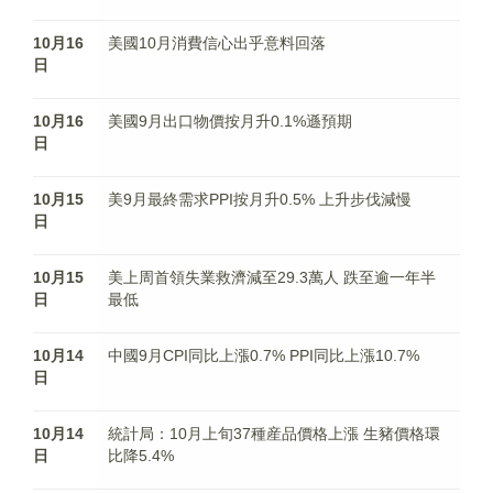
10月16
美國10月消費信心出乎意料回落
日
10月16
美國9月出口物價按月升0.1%遜預期
日
10月15
美9月最終需求PPI按月升0.5% 上升步伐減慢
日
10月15
美上周首領失業救濟減至29.3萬人 跌至逾一年半
日
最低
10月14
中國9月CPI同比上漲0.7% PPI同比上漲10.7%
日
10月14
統計局：10月上旬37種産品價格上漲 生豬價格環
日
比降5.4%