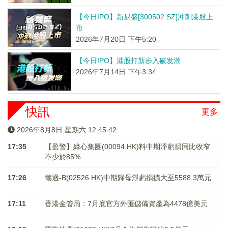
【今日IPO】新易盛[300502.SZ]冲刺港股上
市
2026年7月20日 下午5:20
【今日IPO】港股打新步入破发潮
2026年7月14日 下午3:34
快訊
更多
2026年8月8日 星期六 12:45:43
17:35
【盈警】綠心集團(00094.HK)料中期淨虧損同比收窄
不少於85%
17:26
德適-B(02526.HK)中期歸母淨虧損擴大至5588.3萬元
17:11
香港金管局：7月底官方外匯儲備資產為4478億美元