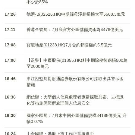
不少於85%
17:26
德適-B(02526.HK)中期歸母淨虧損擴大至5588.3萬元
17:11
香港金管局：7月底官方外匯儲備資產為4478億美元
17:08
寶龍地產(01238.HK)7月合約銷售額約5.5億元
17:00
【盈警】中慶股份(01855.HK)料中期除稅後虧損500萬
至2000萬元
16:46
浙江證監局對財通證券股份有限公司採取出具警示函
措施
16:36
網信辦：大型個人信息處理者應當採取加密、去標識
化等措施保障所處理個人信息安全
16:30
國家外匯局：7月末中國外匯儲備規模34188億美元 升
幅0.07%
16:24
山金國際：港股上市工作正常推進中