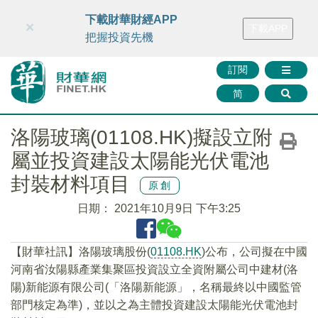
財華智庫網
FINTV
FINMETA
財華證券
媒體矩陣
下載財華財經APP
×
下載APP
智庫沙龍
聯絡我們
把握投資先機
訂閱
简
洛陽玻璃(01108.HK)擬設立附
屬並投資建設太陽能光伏電池
封裝材料項目
原創
日期：
2021年10月9日 下午3:25
【財華社訊】洛陽玻璃股份(
01108.HK
)公布，公司擬在中國
河南省汝陽縣產業集聚區投資設立全資附屬公司中建材(洛
陽)新能源有限公司(「洛陽新能源」，名稱最終以中國監管
部門核定為準)，並以之為主體投資建設太陽能光伏電池封