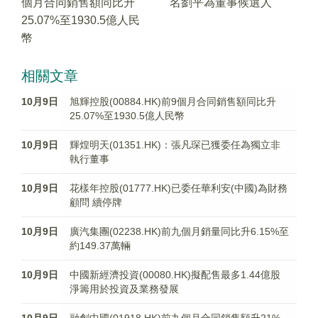
個月合同銷售額同比升
名劉平為董事候選人
25.07%至1930.5億人民
幣
相關文章
10月9日
旭輝控股(00884.HK)前9個月合同銷售額同比升
25.07%至1930.5億人民幣
10月9日
輝煌明天(01351.HK)：張凡琛已獲委任為獨立非
執行董事
10月9日
花樣年控股(01777.HK)已委任華利安(中國)為財務
顧問 續停牌
10月9日
廣汽集團(02238.HK)前九個月銷量同比升6.15%至
約149.37萬輛
10月9日
中國新經濟投資(00080.HK)擬配售最多1.44億股
淨籌用於投資及業務發展