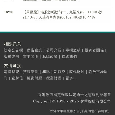
16:20
【異動股】港股跌幅榜前十，九福來(08611.HK)跌
21.43%，天瑞汽車内飾(06162.HK)跌18.44%
相關訊息
法定公告欄
|
廣告查詢
|
公司介紹
|
專欄邀稿
|
投資者關係
|
版權聲明
|
重要聲明
|
私隱政策
|
聯絡我們
友情鏈接
清博智能
|
艾媒諮詢
|
和訊
|
新時空
|
時代財經
|
證券市場周
刊
|
壹財信
|
權衡財經
|
攬富財經
|
更多...
香港政府指定刊載法定通告之憲報刊登報章
Copyright © 1998 - 2026 財華控股有限公司
香港財華社版權所有,未經同意不得轉載。