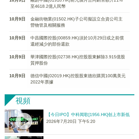
10月9日
融創中國(01918.HK)前九個月合同銷售額升21%
至4618.2億人民幣
10月9日
金融街物業(01502.HK)子公司擬設立合資公司主
營物管及相關服務
10月9日
中昌國際控股(00859.HK)須於10月29日或之前償
還經減少的部份還款
10月9日
華津國際控股(02738.HK)控股股東解除3.915億股
質押股份
10月9日
德信中國(02019.HK)控股股東德欣購買100萬美元
2022年票據
視頻
【今日IPO】中科闻歌[1956.HK]创上市新低
2026年7月20日 下午5:20