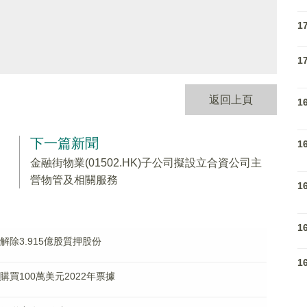
1
1
返回上頁
1
下一篇新聞
1
金融街物業(01502.HK)子公司擬設立合資公司主
營物管及相關服務
1
1
東解除3.915億股質押股份
1
欣購買100萬美元2022年票據