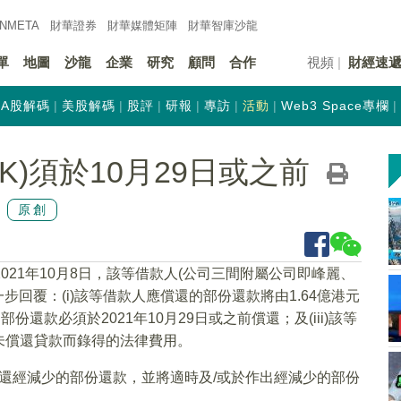
INMETA
財華證券
財華
媒體矩陣
財華
智庫沙龍
單
地圖
沙龍
企業
研究
顧問
合作
視頻
財經速
A股解碼
美股解碼
股評
研報
專訪
活動
Web3 Space專欄
HK)須於10月29日或之前
原創
2021年10月8日，該等借款人(公司三間附屬公司即峰麗、
步回覆：(i)該等借款人應償還的部份還款將由1.64億港元
份還款必須於2021年10月29日或之前償還；及(iii)該等
未償還貸款而錄得的法律費用。
前償還經減少的部份還款，並將適時及/或於作出經減少的部份