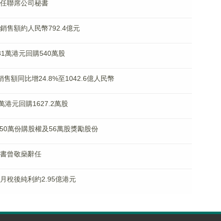
將辭任聯席公司秘書
同銷售額約人民幣792.4億元
4.31萬港元回購540萬股
銷售額同比增24.8%至1042.6億人民幣
03萬港元回購1627.2萬股
出150萬份購股權及56萬股獎勵股份
司秘書曾敬燊辭任
個月稅後純利約2.95億港元