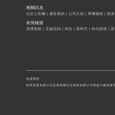
相關訊息
法定公告欄
|
廣告查詢
|
公司介紹
|
專欄邀稿
|
投資
友情鏈接
清博智能
|
艾媒諮詢
|
和訊
|
新時空
|
時代財經
|
證
免責聲明：
財華控股有限公司及香港聯合交易所有限公司將盡力確保彼等