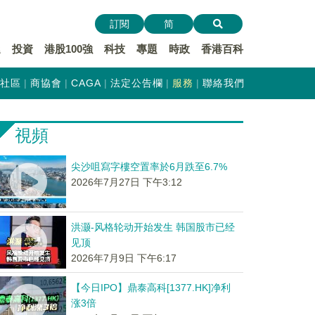
訂閱
简
遞
投資
港股100強
科技
專題
時政
香港百科
社區
商協會
CAGA
法定公告欄
服務
聯絡我們
視頻
尖沙咀寫字樓空置率於6月跌至6.7%
2026年7月27日 下午3:12
洪灏-风格轮动开始发生 韩国股市已经
见顶
2026年7月9日 下午6:17
【今日IPO】鼎泰高科[1377.HK]净利
涨3倍