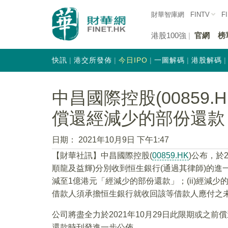
財華智庫網
FINTV
F
港股100強
官網
榜
快訊
港交所發佈
今日IPO
一圖解碼
港股解碼
中昌國際控股(00859.
償還經減少的部份還款
日期：
2021年10月9日 下午1:47
【財華社訊】中昌國際控股(
00859.HK
)公布，於
順龍及益輝)分別收到恒生銀行(通過其律師)的進一
減至1億港元「經減少的部份還款」；(ii)經減少的部
借款人須承擔恒生銀行就收回該等借款人應付之
公司將盡全力於2021年10月29日此限期或之
還款時刊發進一步公佈。