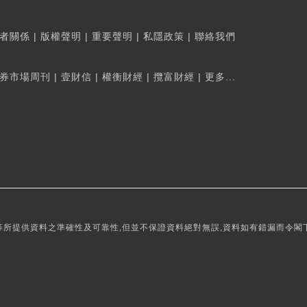
者關係
|
版權聲明
|
重要聲明
|
私隱政策
|
聯絡我們
券市場周刊
|
壹財信
|
權衡財經
|
攬富財經
|
更多...
所提供資料之準確性及可靠性,但並不保證資料絕對無誤,資料如有錯漏而令閣