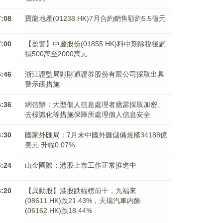
7:08
寶龍地產(01238.HK)7月合約銷售額約5.5億元
7:00
【盈警】中慶股份(01855.HK)料中期除稅後虧
損500萬至2000萬元
6:46
浙江證監局對財通證券股份有限公司採取出具
警示函措施
6:36
網信辦：大型個人信息處理者應當採取加密、
去標識化等措施保障所處理個人信息安全
6:30
國家外匯局：7月末中國外匯儲備規模34188億
美元 升幅0.07%
6:24
山金國際：港股上市工作正常推進中
6:20
【異動股】港股跌幅榜前十，九福來
(08611.HK)跌21.43%，天瑞汽車内飾
(06162.HK)跌18.44%