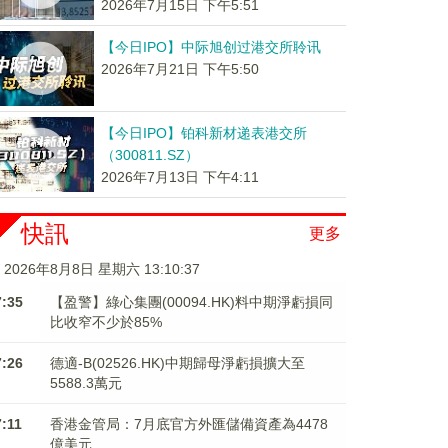
2026年7月15日 下午5:51
【今日IPO】中际旭创过港交所聆讯
2026年7月21日 下午5:50
【今日IPO】铂科新材递表港交所
（300811.SZ）
2026年7月13日 下午4:11
快訊
更多
2026年8月8日 星期六 13:10:37
7:35
【盈警】綠心集團(00094.HK)料中期淨虧損同
比收窄不少於85%
7:26
德適-B(02526.HK)中期歸母淨虧損擴大至
5588.3萬元
7:11
香港金管局：7月底官方外匯儲備資產為4478
億美元