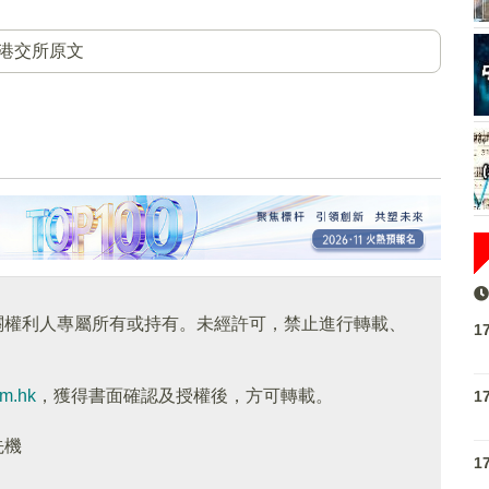
港交所原文
關權利人專屬所有或持有。未經許可，禁止進行轉載、
1
om.hk
，獲得書面確認及授權後，方可轉載。
1
先機
1