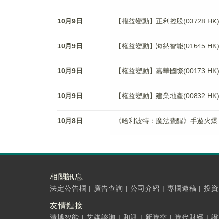
10月9日
【權益變動】正利控股(03728.H
10月9日
【權益變動】海納智能(01645.HK)獲Pres
10月9日
【權益變動】嘉華國際(00173.HK)獲Fav
10月9日
【權益變動】建業地產(00832.HK)獲Joy
10月8日
《哈利波特：魔法覺醒》手遊火爆 網易
相關訊息
法定公告欄
|
廣告查詢
|
公司介紹
|
專欄邀稿
|
投資
友情鏈接
清博智能
|
艾媒諮詢
|
和訊
|
新時空
|
時代財經
|
證