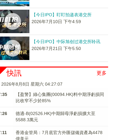
【今日IPO】盯盯拍递表港交所
2026年7月10日 下午4:59
【今日IPO】中际旭创过港交所聆讯
2026年7月21日 下午5:50
快訊
更多
2026年8月8日 星期六 04:27:07
7:35
【盈警】綠心集團(00094.HK)料中期淨虧損同
比收窄不少於85%
7:26
德適-B(02526.HK)中期歸母淨虧損擴大至
5588.3萬元
7:11
香港金管局：7月底官方外匯儲備資產為4478
億美元