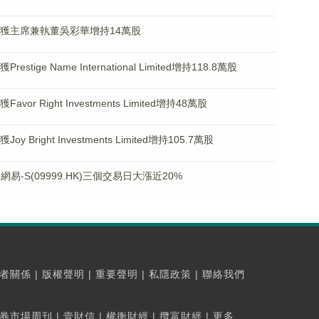
K)獲主席兼執董吳彩華增持14萬股
tige Name International Limited增持118.8萬股
or Right Investments Limited增持48萬股
 Bright Investments Limited增持105.7萬股
-S(09999.HK)三個交易日大漲近20%
者關係
|
版權聲明
|
重要聲明
|
私隱政策
|
聯絡我們
券市場周刊
|
壹財信
|
權衡財經
|
攬富財經
|
更多...