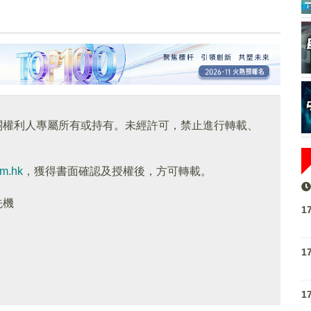
關權利人專屬所有或持有。未經許可，禁止進行轉載、
om.hk
，獲得書面確認及授權後，方可轉載。
先機
1
1
1