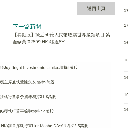
返回上頁
1
1
下一篇新聞
【異動股】擬近50億人民幣收購世界級鋰項目 紫
金礦業(02899.HK)漲近8%
1
1
 Bright Investments Limited增持5萬股
1
HK)獲主席兼執董陳永安增持5萬股
1
K)獲執行董事余麗珠增持31.8萬股
1
HK)獲執行董事徐翀增持7.4萬股
K)獲首席執行官Lior Moshe DAYAN增持2.5萬股