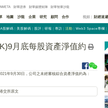
INMETA
財華證券
財華
媒體矩陣
財華
智庫沙龍
單
地圖
沙龍
企業
研究
顧問
合作
視頻
財經速
A股解碼
美股解碼
股評
研報
專訪
活動
Web3 Space專欄
.HK)9月底每股資產淨值約
2021年9月30日，公司之未經審核綜合資產淨值約為：
港交所原文