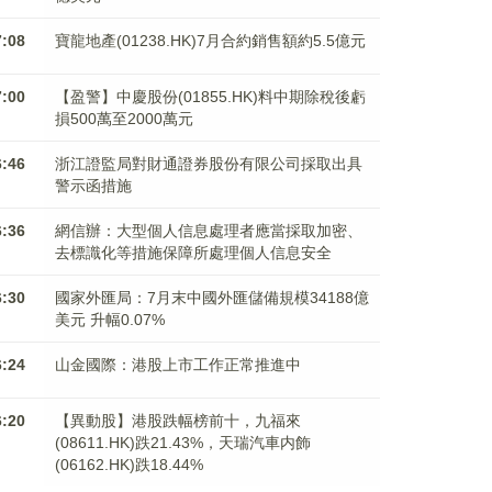
7:08
寶龍地產(01238.HK)7月合約銷售額約5.5億元
7:00
【盈警】中慶股份(01855.HK)料中期除稅後虧
損500萬至2000萬元
6:46
浙江證監局對財通證券股份有限公司採取出具
警示函措施
6:36
網信辦：大型個人信息處理者應當採取加密、
去標識化等措施保障所處理個人信息安全
6:30
國家外匯局：7月末中國外匯儲備規模34188億
美元 升幅0.07%
6:24
山金國際：港股上市工作正常推進中
6:20
【異動股】港股跌幅榜前十，九福來
(08611.HK)跌21.43%，天瑞汽車内飾
(06162.HK)跌18.44%