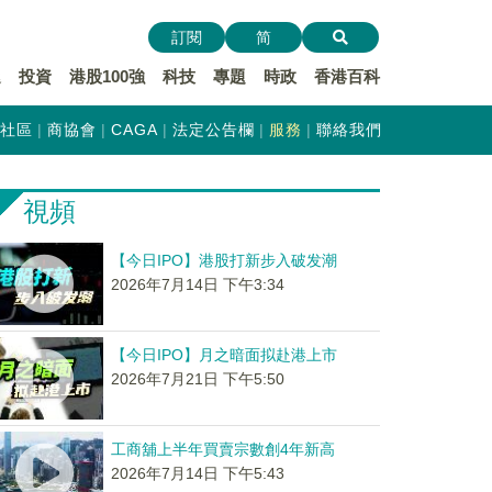
訂閱
简
遞
投資
港股100強
科技
專題
時政
香港百科
社區
商協會
CAGA
法定公告欄
服務
聯絡我們
視頻
【今日IPO】港股打新步入破发潮
2026年7月14日 下午3:34
【今日IPO】月之暗面拟赴港上市
2026年7月21日 下午5:50
工商舖上半年買賣宗數創4年新高
2026年7月14日 下午5:43