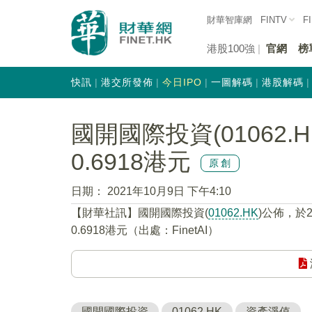
財華智庫網
FINTV
F
港股100強
官網
榜
快訊
港交所發佈
今日IPO
一圖解碼
港股解碼
國開國際投資(01062
0.6918港元
原創
日期：
2021年10月9日 下午4:10
【財華社訊】國開國際投資(
01062.HK
)公佈，於
0.6918港元（出處：FinetAI）
國開國際投資
01062.HK
資產淨值