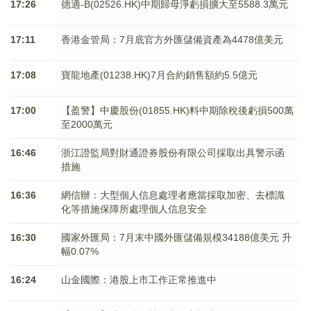
17:26
德適-B(02526.HK)中期歸母淨虧損擴大至5588.3萬元
17:11
香港金管局：7月底官方外匯儲備資產為4478億美元
17:08
寶龍地產(01238.HK)7月合約銷售額約5.5億元
17:00
【盈警】中慶股份(01855.HK)料中期除稅後虧損500萬
至2000萬元
16:46
浙江證監局對財通證券股份有限公司採取出具警示函
措施
16:36
網信辦：大型個人信息處理者應當採取加密、去標識
化等措施保障所處理個人信息安全
16:30
國家外匯局：7月末中國外匯儲備規模34188億美元 升
幅0.07%
16:24
山金國際：港股上市工作正常推進中