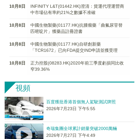
10月8日
INFINITY L&T(01442.HK)澄清：貨運代理運營商
中市場佔有率約21%之數據不准確
10月8日
中國生物製藥(01177.HK)抗腫瘤藥「曲氟尿苷替
匹嘧啶片」獲藥品註冊證書
10月8日
中國生物製藥(01177.HK)自研創新藥
「TCR1672」已向FDA提交IND申請並獲受理
10月8日
正力控股(08283.HK)2020年前三季度虧損同比收
窄39.36%
視頻
百度獲批香港首個無人駕駛測試牌照
2026年7月23日 下午5:55
奇瑞集團全球累計銷量突破2000萬輛
2026年7月27日 下午4:49