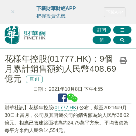
財華智庫網
FINTV
FINMETA
財華證券
媒體矩陣
下載財華財經APP
×
下載APP
智庫沙龍
聯絡我們
把握投資先機
訂閱
简
花樣年控股(01777.HK)：9個
月累計銷售額約人民幣408.69
億元
原創
日期：
2021年10月8日 下午4:55
財華社訊】花樣年控股(
01777.HK
) 公布，截至2021年9月
30日止當月，公司及其附屬公司的銷售額為約人民幣36.02
億元。相應已售建築面積為約24.75萬平方米。平均售價為
每平方米約人民幣14,554元。