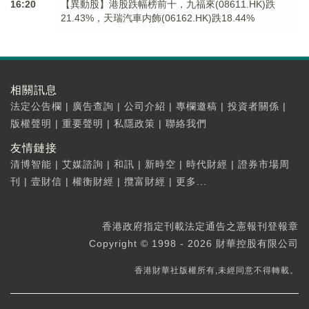
16:20
【異動股】港股跌幅榜前十，九福來(08611.HK)跌
21.43%，天瑞汽車内飾(06162.HK)跌18.44%
相關訊息
法定公告欄
|
廣告查詢
|
公司介紹
|
專欄邀稿
|
投資者關係
|
版權聲明
|
重要聲明
|
私隱政策
|
聯絡我們
友情鏈接
清博智能
|
艾媒諮詢
|
和訊
|
新時空
|
時代財經
|
證券市場周
刊
|
壹財信
|
權衡財經
|
攬富財經
|
更多...
香港政府指定刊載法定通告之憲報刊登報章
Copyright © 1998 - 2026 財華控股有限公司
香港財華社版權所有,未經同意不得轉載。