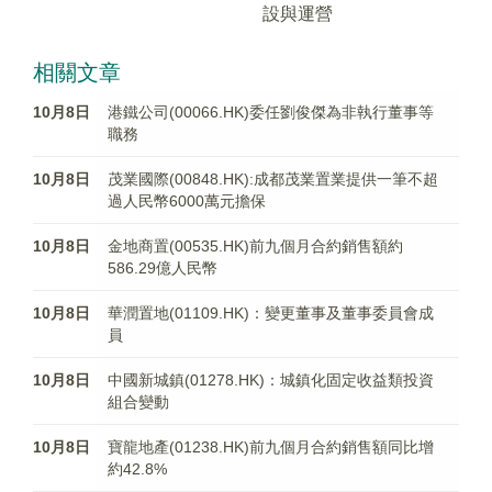
設與運營
相關文章
10月8日
港鐵公司(00066.HK)委任劉俊傑為非執行董事等
職務
10月8日
茂業國際(00848.HK):成都茂業置業提供一筆不超
過人民幣6000萬元擔保
10月8日
金地商置(00535.HK)前九個月合約銷售額約
586.29億人民幣
10月8日
華潤置地(01109.HK)：變更董事及董事委員會成
員
10月8日
中國新城鎮(01278.HK)：城鎮化固定收益類投資
組合變動
10月8日
寶龍地產(01238.HK)前九個月合約銷售額同比增
約42.8%