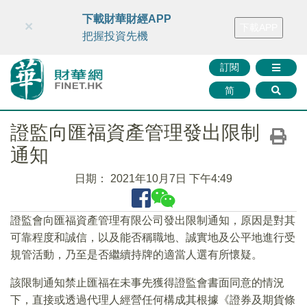
財華智庫網
FINTV
FINMETA
財華證券
媒體矩陣
下載財華財經APP
×
下載APP
智庫沙龍
聯絡我們
把握投資先機
訂閱
简
證監向匯福資產管理發出限制
通知
日期：
2021年10月7日 下午4:49
證監會向匯福資產管理有限公司發出限制通知，原因是對其
可靠程度和誠信，以及能否稱職地、誠實地及公平地進行受
規管活動，乃至是否繼續持牌的適當人選有所懷疑。
該限制通知禁止匯福在未事先獲得證監會書面同意的情況
下，直接或透過代理人經營任何構成其根據《證券及期貨條