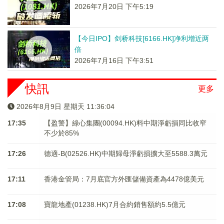
2026年7月20日 下午5:19
【今日IPO】剑桥科技[6166.HK]净利增近两
倍
2026年7月16日 下午3:51
快訊
更多
2026年8月9日 星期天 11:36:04
17:35
【盈警】綠心集團(00094.HK)料中期淨虧損同比收窄
不少於85%
17:26
德適-B(02526.HK)中期歸母淨虧損擴大至5588.3萬元
17:11
香港金管局：7月底官方外匯儲備資產為4478億美元
17:08
寶龍地產(01238.HK)7月合約銷售額約5.5億元