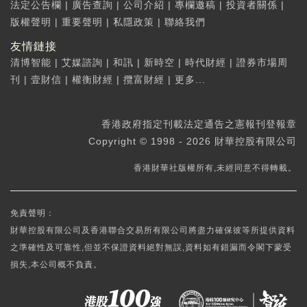
法定公告欄
|
廣告查詢
|
公司介紹
|
專欄邀稿
|
投資者關係
|
版權聲明
|
重要聲明
|
私隱政策
|
聯絡我們
友情鏈接
清博智能
|
艾媒諮詢
|
和訊
|
新時空
|
時代財經
|
證券市場周
刊
|
壹財信
|
權衡財經
|
攬富財經
|
更多...
香港政府指定刊載法定通告之憲報刊登報章
Copyright © 1998 - 2026 財華控股有限公司
香港財華社版權所有,未經同意不得轉載。
免責聲明：
財華控股有限公司及香港聯合交易所有限公司將盡力確保彼等所提供資料
之準確性及可靠性,但並不保證資料絕對無誤,資料如有錯漏而令閣下蒙受
損失,本公司概不負責。