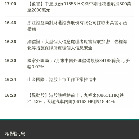
17:00
【盈警】中慶股份(01855.HK)料中期除稅後虧損500萬
至2000萬元
16:46
浙江證監局對財通證券股份有限公司採取出具警示函
措施
16:36
網信辦：大型個人信息處理者應當採取加密、去標識
化等措施保障所處理個人信息安全
16:30
國家外匯局：7月末中國外匯儲備規模34188億美元 升
幅0.07%
16:24
山金國際：港股上市工作正常推進中
16:20
【異動股】港股跌幅榜前十，九福來(08611.HK)跌
21.43%，天瑞汽車内飾(06162.HK)跌18.44%
相關訊息