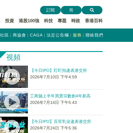
訂閱
简
遞
投資
港股100強
科技
專題
時政
香港百科
社區
商協會
CAGA
法定公告欄
服務
聯絡我們
視頻
【今日IPO】盯盯拍递表港交所
2026年7月10日 下午4:59
工商舖上半年買賣宗數創4年新高
2026年7月14日 下午5:43
【今日IPO】百菲乳业递表港交所
2026年7月24日 下午5:36