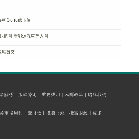
蒸發840億市值
點範圍 新能源汽車等入圍
股無衝突
者關係
|
版權聲明
|
重要聲明
|
私隱政策
|
聯絡我們
券市場周刊
|
壹財信
|
權衡財經
|
攬富財經
|
更多...