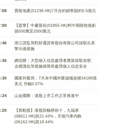
7:08
寶龍地產(01238.HK)7月合約銷售額約5.5億元
7:00
【盈警】中慶股份(01855.HK)料中期除稅後虧
損500萬至2000萬元
6:46
浙江證監局對財通證券股份有限公司採取出具
警示函措施
6:36
網信辦：大型個人信息處理者應當採取加密、
去標識化等措施保障所處理個人信息安全
6:30
國家外匯局：7月末中國外匯儲備規模34188億
美元 升幅0.07%
6:24
山金國際：港股上市工作正常推進中
6:20
【異動股】港股跌幅榜前十，九福來
(08611.HK)跌21.43%，天瑞汽車内飾
(06162.HK)跌18.44%