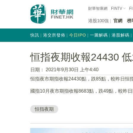
財華智庫網
FINTV
F
港股100強
官網
榜
快訊
港交所發佈
今日IPO
一圖解碼
港股解碼
恒指夜期收報24430 低
日期：
2021年9月30日 上午4:40
恒指夜市期指收報24430點，跌85點，較昨日恒指收
國指10月夜市期指收報8683點，跌49點，較昨日
恒指夜期