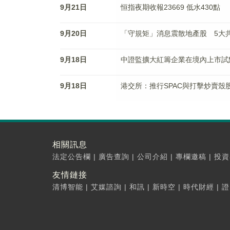
9月21日
恒指夜期收報23669 低水430點
9月20日
「守規矩」消息震散地產股 5大共
9月18日
中證監擴大紅籌企業在境內上市試
9月18日
港交所：推行SPAC與打擊炒賣殼
相關訊息
法定公告欄
|
廣告查詢
|
公司介紹
|
專欄邀稿
|
投資
友情鏈接
清博智能
|
艾媒諮詢
|
和訊
|
新時空
|
時代財經
|
證