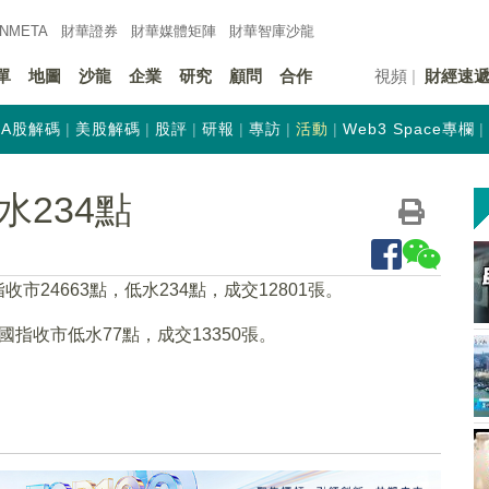
INMETA
財華證券
財華
媒體矩陣
財華
智庫沙龍
單
地圖
沙龍
企業
研究
顧問
合作
視頻
財經速
A股解碼
美股解碼
股評
研報
專訪
活動
Web3 Space專欄
水234點
市24663點，低水234點，成交12801張。
國指收市低水77點，成交13350張。