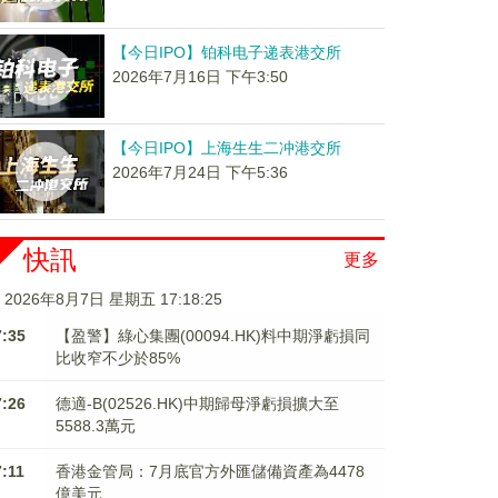
【今日IPO】铂科电子递表港交所
2026年7月16日 下午3:50
【今日IPO】上海生生二冲港交所
2026年7月24日 下午5:36
快訊
更多
2026年8月7日 星期五 17:18:26
7:35
【盈警】綠心集團(00094.HK)料中期淨虧損同
比收窄不少於85%
7:26
德適-B(02526.HK)中期歸母淨虧損擴大至
5588.3萬元
7:11
香港金管局：7月底官方外匯儲備資產為4478
億美元