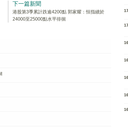
下一篇新聞
1
港股第3季累計跌逾4200點 郭家耀：恒指續於
24000至25000點水平徘徊
1
1
1
關
1
1
1