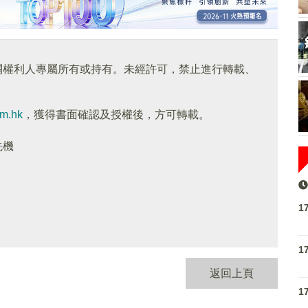
關權利人專屬所有或持有。未經許可，禁止進行轉載、
om.hk
，獲得書面確認及授權後，方可轉載。
先機
1
1
返回上頁
1