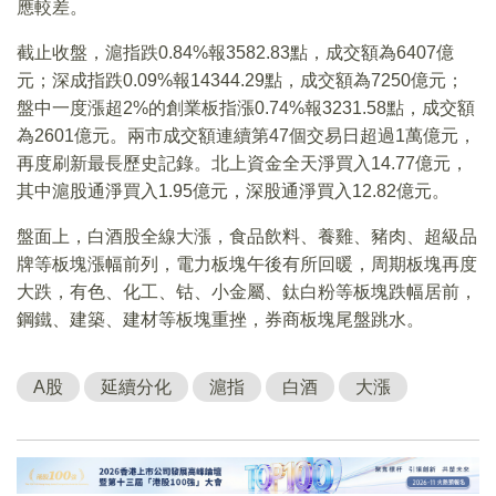
應較差。
截止收盤，滬指跌0.84%報3582.83點，成交額為6407億
元；深成指跌0.09%報14344.29點，成交額為7250億元；
盤中一度漲超2%的創業板指漲0.74%報3231.58點，成交額
為2601億元。兩市成交額連續第47個交易日超過1萬億元，
再度刷新最長歷史記錄。北上資金全天淨買入14.77億元，
其中滬股通淨買入1.95億元，深股通淨買入12.82億元。
盤面上，白酒股全線大漲，食品飲料、養雞、豬肉、超級品
牌等板塊漲幅前列，電力板塊午後有所回暖，周期板塊再度
大跌，有色、化工、钴、小金屬、鈦白粉等板塊跌幅居前，
鋼鐵、建築、建材等板塊重挫，券商板塊尾盤跳水。
A股
延續分化
滬指
白酒
大漲