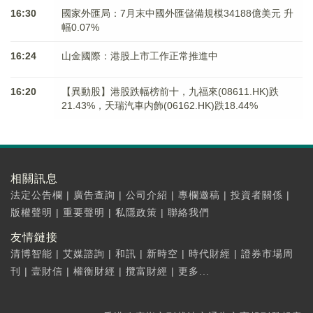
16:30
國家外匯局：7月末中國外匯儲備規模34188億美元 升
幅0.07%
16:24
山金國際：港股上市工作正常推進中
16:20
【異動股】港股跌幅榜前十，九福來(08611.HK)跌
21.43%，天瑞汽車内飾(06162.HK)跌18.44%
相關訊息
法定公告欄
|
廣告查詢
|
公司介紹
|
專欄邀稿
|
投資者關係
|
版權聲明
|
重要聲明
|
私隱政策
|
聯絡我們
友情鏈接
清博智能
|
艾媒諮詢
|
和訊
|
新時空
|
時代財經
|
證券市場周
刊
|
壹財信
|
權衡財經
|
攬富財經
|
更多...