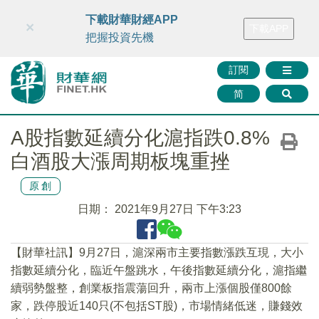
財華智庫網
FINTV
FINMETA
財華證券
媒體矩陣
下載財華財經APP
×
下載APP
智庫沙龍
聯絡我們
把握投資先機
訂閱
简
A股指數延續分化滬指跌0.8%
白酒股大漲周期板塊重挫
原創
日期：
2021年9月27日 下午3:23
【財華社訊】9月27日，滬深兩市主要指數漲跌互現，大小
指數延續分化，臨近午盤跳水，午後指數延續分化，滬指繼
續弱勢盤整，創業板指震蕩回升，兩市上漲個股僅800餘
家，跌停股近140只(不包括ST股)，市場情緒低迷，賺錢效