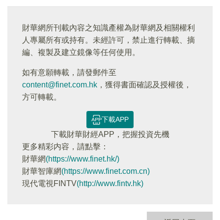
財華網所刊載內容之知識產權為財華網及相關權利
人專屬所有或持有。未經許可，禁止進行轉載、摘
編、複製及建立鏡像等任何使用。
如有意願轉載，請發郵件至
content@finet.com.hk
，獲得書面確認及授權後，
方可轉載。
下載APP
下載財華財經APP，把握投資先機
更多精彩内容，請點擊：
財華網
(https://www.finet.hk/)
財華智庫網
(https://www.finet.com.cn)
現代電視FINTV
(http://www.fintv.hk)