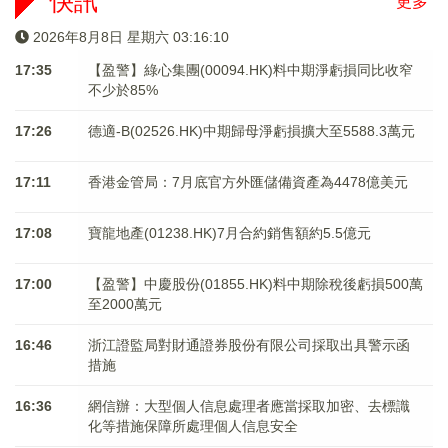
快訊
更多
2026年8月8日 星期六 03:16:10
17:35
【盈警】綠心集團(00094.HK)料中期淨虧損同比收窄
不少於85%
17:26
德適-B(02526.HK)中期歸母淨虧損擴大至5588.3萬元
17:11
香港金管局：7月底官方外匯儲備資產為4478億美元
17:08
寶龍地產(01238.HK)7月合約銷售額約5.5億元
17:00
【盈警】中慶股份(01855.HK)料中期除稅後虧損500萬
至2000萬元
16:46
浙江證監局對財通證券股份有限公司採取出具警示函
措施
16:36
網信辦：大型個人信息處理者應當採取加密、去標識
化等措施保障所處理個人信息安全