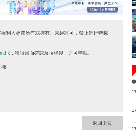
關權利人專屬所有或持有。未經許可，禁止進行轉載、
om.hk
，獲得書面確認及授權後，方可轉載。
先機
1
1
返回上頁
1