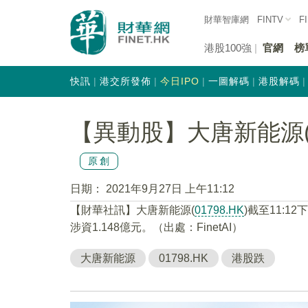
財華智庫網
FINTV
F
港股100強
官網
榜
快訊
港交所發佈
今日IPO
一圖解碼
港股解碼
【異動股】大唐新能源(01
原創
日期：
2021年9月27日 上午11:12
【財華社訊】大唐新能源(
01798.HK
)截至11:1
涉資1.148億元。（出處：FinetAI）
大唐新能源
01798.HK
港股跌