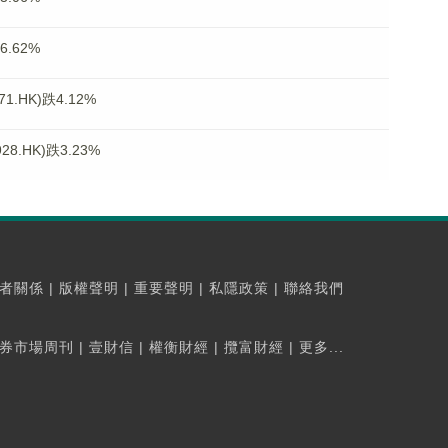
.62%
.HK)跌4.12%
.HK)跌3.23%
者關係
|
版權聲明
|
重要聲明
|
私隱政策
|
聯絡我們
券市場周刊
|
壹財信
|
權衡財經
|
攬富財經
|
更多...