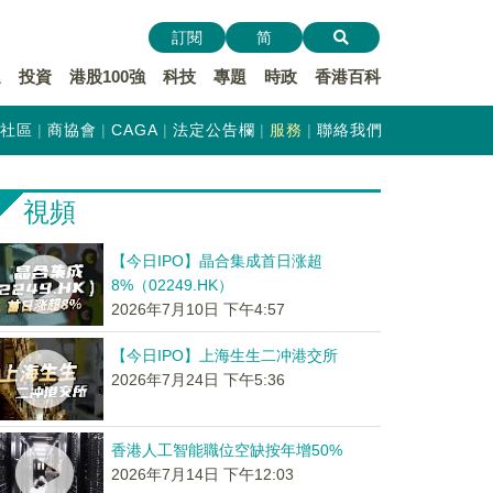
訂閱
简
遞
投資
港股100強
科技
專題
時政
香港百科
社區
商協會
CAGA
法定公告欄
服務
聯絡我們
視頻
【今日IPO】晶合集成首日涨超
8%（02249.HK）
2026年7月10日 下午4:57
【今日IPO】上海生生二冲港交所
2026年7月24日 下午5:36
香港人工智能職位空缺按年增50%
2026年7月14日 下午12:03