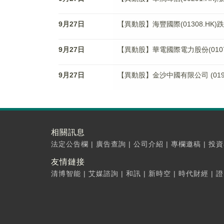
9月27日
【異動股】海豐國際(01308.HK)跌6
9月27日
【異動股】華電國際電力股份(01071
9月27日
【異動股】金沙中國有限公司 (01928
相關訊息
法定公告欄
|
廣告查詢
|
公司介紹
|
專欄邀稿
|
投資
友情鏈接
清博智能
|
艾媒諮詢
|
和訊
|
新時空
|
時代財經
|
證