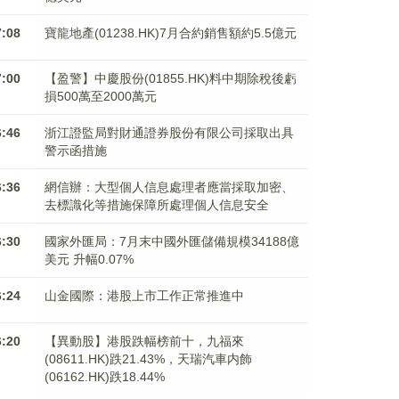
7:08
寶龍地產(01238.HK)7月合約銷售額約5.5億元
7:00
【盈警】中慶股份(01855.HK)料中期除稅後虧
損500萬至2000萬元
6:46
浙江證監局對財通證券股份有限公司採取出具
警示函措施
6:36
網信辦：大型個人信息處理者應當採取加密、
去標識化等措施保障所處理個人信息安全
6:30
國家外匯局：7月末中國外匯儲備規模34188億
美元 升幅0.07%
6:24
山金國際：港股上市工作正常推進中
6:20
【異動股】港股跌幅榜前十，九福來
(08611.HK)跌21.43%，天瑞汽車内飾
(06162.HK)跌18.44%