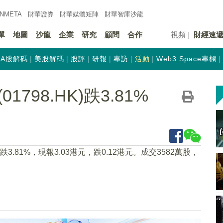
INMETA
財華證券
財華
媒體矩陣
財華
智庫沙龍
單
地圖
沙龍
企業
研究
顧問
合作
視頻
財經速
A股解碼
美股解碼
股評
研報
專訪
活動
Web3 Space專欄
798.HK)跌3.81%
2下跌3.81%，現報3.03港元，跌0.12港元。成交3582萬股，