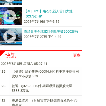
【今日IPO】珞石机器人首日大涨
（03752.HK）
2026年7月9日 下午3:59
奇瑞集團全球累計銷量突破2000萬輛
2026年7月27日 下午4:49
快訊
更多
2026年8月8日 星期六 05:27:42
7:35
【盈警】綠心集團(00094.HK)料中期淨虧損同
比收窄不少於85%
7:26
德適-B(02526.HK)中期歸母淨虧損擴大至
5588.3萬元
7:11
香港金管局：7月底官方外匯儲備資產為4478
億美元