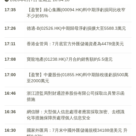
17:35
【盈警】綠心集團(00094.HK)料中期淨虧損同比收窄
不少於85%
17:26
德適-B(02526.HK)中期歸母淨虧損擴大至5588.3萬元
17:11
香港金管局：7月底官方外匯儲備資產為4478億美元
17:08
寶龍地產(01238.HK)7月合約銷售額約5.5億元
17:00
【盈警】中慶股份(01855.HK)料中期除稅後虧損500萬
至2000萬元
16:46
浙江證監局對財通證券股份有限公司採取出具警示函
措施
16:36
網信辦：大型個人信息處理者應當採取加密、去標識
化等措施保障所處理個人信息安全
16:30
國家外匯局：7月末中國外匯儲備規模34188億美元 升