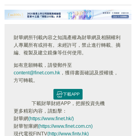
財華網所刊載內容之知識產權為財華網及相關權利
人專屬所有或持有。未經許可，禁止進行轉載、摘
編、複製及建立鏡像等任何使用。
如有意願轉載，請發郵件至
content@finet.com.hk
，獲得書面確認及授權後，
方可轉載。
下載APP
下載財華財經APP，把握投資先機
更多精彩内容，請點擊：
財華網
(https://www.finet.hk/)
財華智庫網
(https://www.finet.com.cn)
現代電視FINTV
(http://www.fintv.hk)