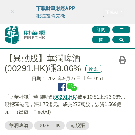
財華智庫網
FINTV
FINMETA
財華證券
媒體矩陣
下載財華財經APP
×
下載APP
智庫沙龍
聯絡我們
把握投資先機
訂閱
简
【異動股】華潤啤酒
(00291.HK)漲3.06%
原創
日期：
2021年9月27日 上午10:51
【財華社訊】華潤啤酒(
00291.HK
)截至10:51上漲3.06%，
現報59港元，漲1.75港元。成交273萬股，涉資1.569億
元。（出處：FinetAI）
華潤啤酒
00291.HK
港股漲