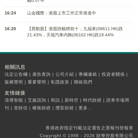
幅0.07%
16:24
山金國際：港股上市工作正常推進中
16:20
【異動股】港股跌幅榜前十，九福來(08611.HK)跌
21.43%，天瑞汽車内飾(06162.HK)跌18.44%
相關訊息
法定公告欄
|
廣告查詢
|
公司介紹
|
專欄邀稿
|
投資者關係
|
版權聲明
|
重要聲明
|
私隱政策
|
聯絡我們
友情鏈接
清博智能
|
艾媒諮詢
|
和訊
|
新時空
|
時代財經
|
證券市場周
刊
|
壹財信
|
權衡財經
|
攬富財經
|
更多...
香港政府指定刊載法定通告之憲報刊登報章
Copyright © 1998 - 2026 財華控股有限公司