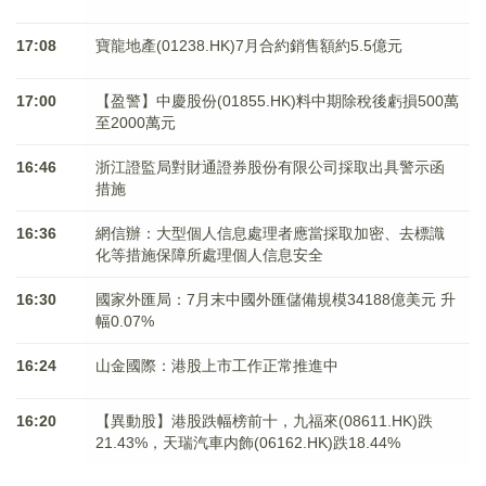
17:08
寶龍地產(01238.HK)7月合約銷售額約5.5億元
17:00
【盈警】中慶股份(01855.HK)料中期除稅後虧損500萬
至2000萬元
16:46
浙江證監局對財通證券股份有限公司採取出具警示函
措施
16:36
網信辦：大型個人信息處理者應當採取加密、去標識
化等措施保障所處理個人信息安全
16:30
國家外匯局：7月末中國外匯儲備規模34188億美元 升
幅0.07%
16:24
山金國際：港股上市工作正常推進中
16:20
【異動股】港股跌幅榜前十，九福來(08611.HK)跌
21.43%，天瑞汽車内飾(06162.HK)跌18.44%