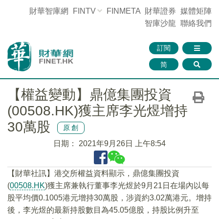
財華智庫網
FINTV
FINMETA
財華證券
媒體矩陣
智庫沙龍
聯絡我們
訂閱
简
【權益變動】鼎億集團投資
(00508.HK)獲主席李光煜增持
30萬股
原創
日期：
2021年9月26日 上午8:54
【財華社訊】港交所權益資料顯示，鼎億集團投資
(
00508.HK
)獲主席兼執行董事李光煜於9月21日在場內以每
股平均價0.1005港元增持30萬股，涉資約3.02萬港元。增持
後，李光煜的最新持股數目為45.05億股，持股比例升至