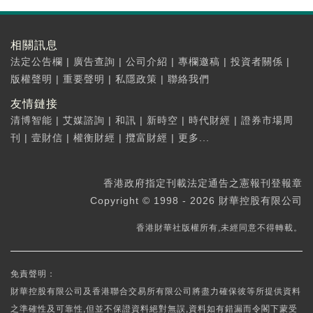
相關訊息
法定公告欄
|
廣告查詢
|
公司介紹
|
專欄邀稿
|
投資者關係
|
版權聲明
|
重要聲明
|
私隱政策
|
聯絡我們
友情鏈接
清博智能
|
艾媒諮詢
|
和訊
|
新時空
|
時代財經
|
證券市場周
刊
|
壹財信
|
權衡財經
|
攬富財經
|
更多...
香港政府指定刊載法定通告之憲報刊登報章
Copyright © 1998 - 2026 財華控股有限公司
香港財華社版權所有,未經同意不得轉載。
免責聲明：
財華控股有限公司及香港聯合交易所有限公司將盡力確保彼等所提供資料
之準確性及可靠性,但並不保證資料絕對無誤,資料如有錯漏而令閣下蒙受