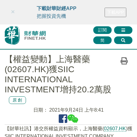
財華智庫網
FINTV
FINMETA
財華證券
媒體矩陣
下載財華財經APP
×
下載APP
智庫沙龍
聯絡我們
把握投資先機
訂閱
简
【權益變動】上海醫藥
(02607.HK)獲SIIC
INTERNATIONAL
INVESTMENT增持20.2萬股
原創
日期：
2021年9月24日 上午8:41
【財華社訊】港交所權益資料顯示，上海醫藥(
02607.HK
)獲
SIIC INTERNATIONAL INVESTMENT COMPANY