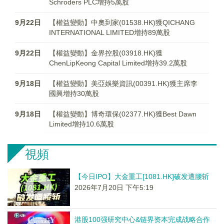
Schroders PLC增持5萬股
9月22日
【權益變動】中奧到家(01538.HK)獲QICHANG
INTERNATIONAL LIMITED增持89萬股
9月22日
【權益變動】金界控股(03918.HK)獲
ChenLipKeong Capital Limited增持39.2萬股
9月18日
【權益變動】美亞娛樂資訊(00391.HK)獲主席李
國興增持30萬股
9月18日
【權益變動】博奇環保(02377.HK)獲Best Dawn
Limited增持10.6萬股
視頻
【今日IPO】大金重工[1081.HK]破发遭腰斩
2026年7月20日 下午5:19
港股100强研究中心&链界资本完成战略合作