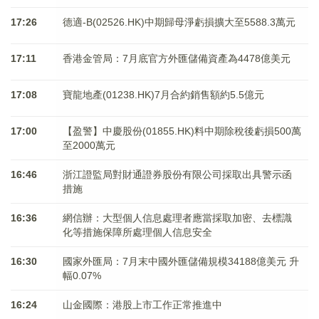
17:26
德適-B(02526.HK)中期歸母淨虧損擴大至5588.3萬元
17:11
香港金管局：7月底官方外匯儲備資產為4478億美元
17:08
寶龍地產(01238.HK)7月合約銷售額約5.5億元
17:00
【盈警】中慶股份(01855.HK)料中期除稅後虧損500萬
至2000萬元
16:46
浙江證監局對財通證券股份有限公司採取出具警示函
措施
16:36
網信辦：大型個人信息處理者應當採取加密、去標識
化等措施保障所處理個人信息安全
16:30
國家外匯局：7月末中國外匯儲備規模34188億美元 升
幅0.07%
16:24
山金國際：港股上市工作正常推進中