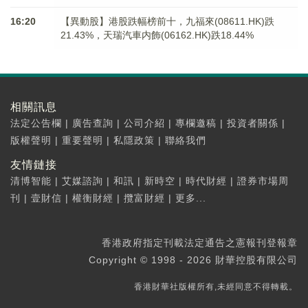
16:20
【異動股】港股跌幅榜前十，九福來(08611.HK)跌
21.43%，天瑞汽車内飾(06162.HK)跌18.44%
相關訊息
法定公告欄
|
廣告查詢
|
公司介紹
|
專欄邀稿
|
投資者關係
|
版權聲明
|
重要聲明
|
私隱政策
|
聯絡我們
友情鏈接
清博智能
|
艾媒諮詢
|
和訊
|
新時空
|
時代財經
|
證券市場周
刊
|
壹財信
|
權衡財經
|
攬富財經
|
更多...
香港政府指定刊載法定通告之憲報刊登報章
Copyright © 1998 - 2026 財華控股有限公司
香港財華社版權所有,未經同意不得轉載。