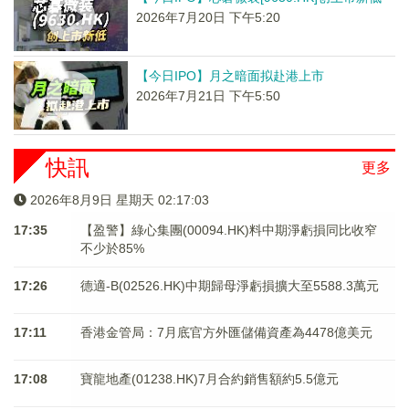
2026年7月20日 下午5:20
【今日IPO】月之暗面拟赴港上市
2026年7月21日 下午5:50
快訊
更多
2026年8月9日 星期天 02:17:04
17:35
【盈警】綠心集團(00094.HK)料中期淨虧損同比收窄
不少於85%
17:26
德適-B(02526.HK)中期歸母淨虧損擴大至5588.3萬元
17:11
香港金管局：7月底官方外匯儲備資產為4478億美元
17:08
寶龍地產(01238.HK)7月合約銷售額約5.5億元