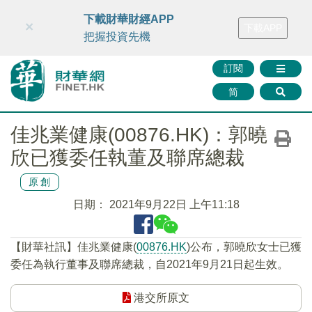
財華智庫網
FINTV
FINMETA
財華證券
媒體矩陣
下載財華財經APP
×
下載APP
智庫沙龍
聯絡我們
把握投資先機
訂閱
简
佳兆業健康(00876.HK)：郭曉
欣已獲委任執董及聯席總裁
原創
日期：
2021年9月22日 上午11:18
【財華社訊】佳兆業健康(
00876.HK
)公布，郭曉欣女士已獲
委任為執行董事及聯席總裁，自2021年9月21日起生效。
港交所原文