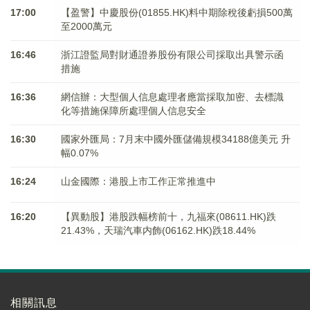
17:00
【盈警】中慶股份(01855.HK)料中期除稅後虧損500萬
至2000萬元
16:46
浙江證監局對財通證券股份有限公司採取出具警示函
措施
16:36
網信辦：大型個人信息處理者應當採取加密、去標識
化等措施保障所處理個人信息安全
16:30
國家外匯局：7月末中國外匯儲備規模34188億美元 升
幅0.07%
16:24
山金國際：港股上市工作正常推進中
16:20
【異動股】港股跌幅榜前十，九福來(08611.HK)跌
21.43%，天瑞汽車内飾(06162.HK)跌18.44%
相關訊息