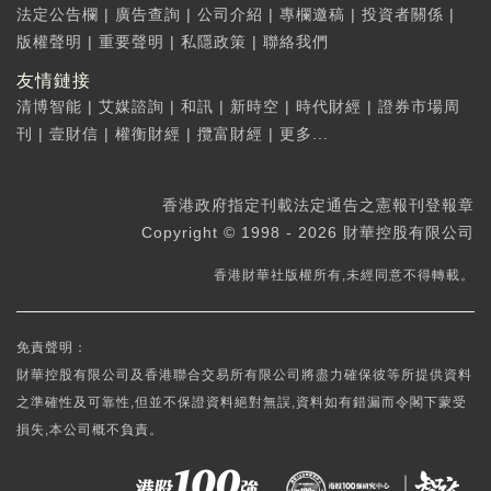
法定公告欄
|
廣告查詢
|
公司介紹
|
專欄邀稿
|
投資者關係
|
版權聲明
|
重要聲明
|
私隱政策
|
聯絡我們
友情鏈接
清博智能
|
艾媒諮詢
|
和訊
|
新時空
|
時代財經
|
證券市場周
刊
|
壹財信
|
權衡財經
|
攬富財經
|
更多...
香港政府指定刊載法定通告之憲報刊登報章
Copyright © 1998 - 2026 財華控股有限公司
香港財華社版權所有,未經同意不得轉載。
免責聲明：
財華控股有限公司及香港聯合交易所有限公司將盡力確保彼等所提供資料
之準確性及可靠性,但並不保證資料絕對無誤,資料如有錯漏而令閣下蒙受
損失,本公司概不負責。