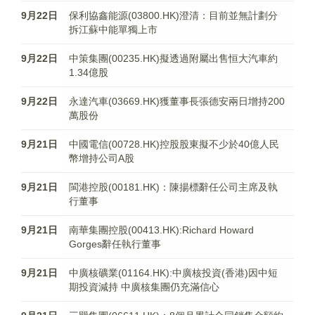
9月22日
保利協鑫能源(03800.HK)澄清：目前並無計劃分
拆江蘇中能單獨上市
9月22日
中策集團(00235.HK)擬透過附屬出售恒大汽車約
1.34億股
9月22日
永達汽車(03669.HK)獲董事長張德安兩日增持200
萬股份
9月21日
中國電信(00728.HK)控股股東擬不少於40億人民
幣增持公司A股
9月21日
閩港控股(00181.HK)：陳揚標辭任公司主席及執
行董事
9月21日
南華集團控股(00413.HK):Richard Howard
Gorges辭任執行董事
9月21日
中廣核礦業(01164.HK):中廣核投資(香港)因中短
期投資減持 中廣核集團仍充滿信心