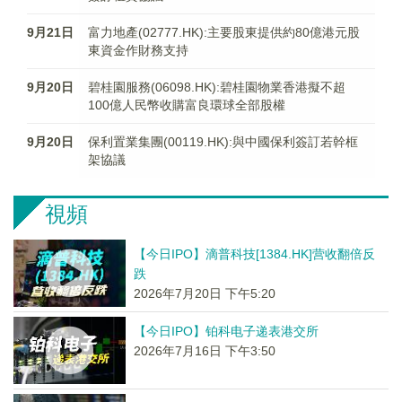
9月21日
富力地產(02777.HK):主要股東提供約80億港元股
東資金作財務支持
9月20日
碧桂園服務(06098.HK):碧桂園物業香港擬不超
100億人民幣收購富良環球全部股權
9月20日
保利置業集團(00119.HK):與中國保利簽訂若幹框
架協議
視頻
【今日IPO】滴普科技[1384.HK]营收翻倍反
跌
2026年7月20日 下午5:20
【今日IPO】铂科电子递表港交所
2026年7月16日 下午3:50