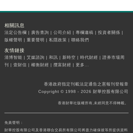
相關訊息
法定公告欄
|
廣告查詢
|
公司介紹
|
專欄邀稿
|
投資者關係
|
版權聲明
|
重要聲明
|
私隱政策
|
聯絡我們
友情鏈接
清博智能
|
艾媒諮詢
|
和訊
|
新時空
|
時代財經
|
證券市場周
刊
|
壹財信
|
權衡財經
|
攬富財經
|
更多...
香港政府指定刊載法定通告之憲報刊登報章
Copyright © 1998 - 2026 財華控股有限公司
香港財華社版權所有,未經同意不得轉載。
免責聲明：
財華控股有限公司及香港聯合交易所有限公司將盡力確保彼等所提供資料