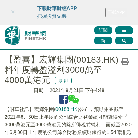
財華智庫網
FINTV
FINMETA
財華證券
媒體矩陣
下載財華財經APP
×
下載APP
智庫沙龍
聯絡我們
把握投資先機
訂閱
简
【盈喜】宏輝集團(00183.HK)
料年度轉盈溢利3000萬至
4000萬港元
原創
日期：
2021年9月21日 下午4:48
【財華社訊】宏輝集團(
00183.HK
)公布，預期集團截至
2021年6月30日止年度的公司綜合財務業績可能錄得介乎
3000萬港元至4000萬港元的除所得稅前純利，而截至2020
年6月30日止年度的公司綜合財務業績則錄得約1.54億港元