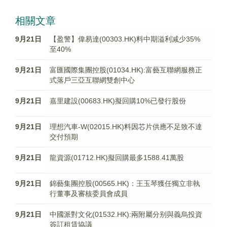
相關文章
9月21日
【盈警】偉易達(00303.HK)料中期溢利减少35%
至40%
9月21日
富匯國際集團控股(01034.HK):富藝互聯網服務正
式落戶三亞互聯網雙創中心
9月21日
嘉里建設(00683.HK)擬回購10%已發行股份
9月21日
理想汽車-W(02015.HK)料因芯片供應不足致不達
交付預期
9月21日
龍資源(01712.HK)擬回購最多1588.41萬股
9月21日
錦藝集團控股(00565.HK)：王玉琴獲任獨立非執
行董事及審核委員會成員
9月21日
中國派對文化(01532.HK):兩附屬分别與義烏投資
簽訂租賃協議