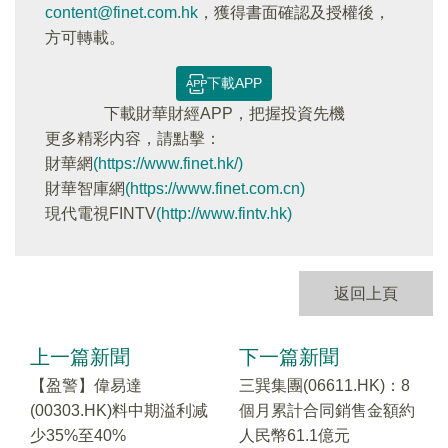
content@finet.com.hk
，獲得書面確認及授權後，
方可轉載。
下載APP
下載財華財經APP，把握投資先機
更多精彩内容，請點擊：
財華網
(https://www.finet.hk/)
財華智庫網
(https://www.finet.com.cn)
現代電視FINTV
(http://www.fintv.hk)
返回上頁
上一篇新聞
下一篇新聞
【盈警】偉易達
三巽集團(06611.HK)：8
(00303.HK)料中期溢利减
個月累計合同銷售金額約
少35%至40%
人民幣61.1億元