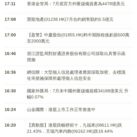
17:11
香港金管局：7月底官方外匯儲備資產為4478億美元
17:08
寶龍地產(01238.HK)7月合約銷售額約5.5億元
17:00
【盈警】中慶股份(01855.HK)料中期除稅後虧損500萬
至2000萬元
16:46
浙江證監局對財通證券股份有限公司採取出具警示函
措施
16:36
網信辦：大型個人信息處理者應當採取加密、去標識
化等措施保障所處理個人信息安全
16:30
國家外匯局：7月末中國外匯儲備規模34188億美元 升
幅0.07%
16:24
山金國際：港股上市工作正常推進中
16:20
【異動股】港股跌幅榜前十，九福來(08611.HK)跌
21.43%，天瑞汽車内飾(06162.HK)跌18.44%