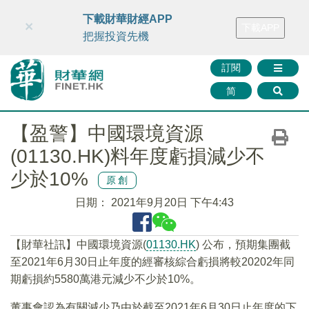
財華智庫網
FINTV
FINMETA
財華證券
媒體矩陣
下載財華財經APP
×
下載APP
智庫沙龍
聯絡我們
把握投資先機
訂閱
简
【盈警】中國環境資源
(01130.HK)料年度虧損減少不
少於10%
原創
日期：
2021年9月20日 下午4:43
【財華社訊】中國環境資源(
01130.HK
) 公布，預期集團截
至2021年6月30日止年度的經審核綜合虧損將較20202年同
期虧損約5580萬港元減少不少於10%。
董事會認為有關減少乃由於截至2021年6月30日止年度的下