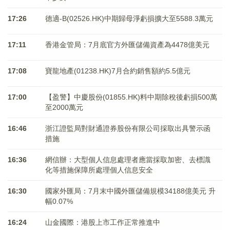
17:26
德適-B(02526.HK)中期歸母淨虧損擴大至5588.3萬元
17:11
香港金管局：7月底官方外匯儲備資產為4478億美元
17:08
寶龍地產(01238.HK)7月合約銷售額約5.5億元
17:00
【盈警】中慶股份(01855.HK)料中期除稅後虧損500萬
至2000萬元
16:46
浙江證監局對財通證券股份有限公司採取出具警示函
措施
16:36
網信辦：大型個人信息處理者應當採取加密、去標識
化等措施保障所處理個人信息安全
16:30
國家外匯局：7月末中國外匯儲備規模34188億美元 升
幅0.07%
16:24
山金國際：港股上市工作正常推進中