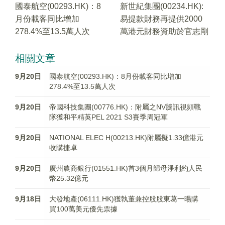
國泰航空(00293.HK)：8
新世紀集團(00234.HK):
月份載客同比增加
易提款財務再提供2000
278.4%至13.5萬人次
萬港元財務資助於官志剛
相關文章
9月20日
國泰航空(00293.HK)：8月份載客同比增加
278.4%至13.5萬人次
9月20日
帝國科技集團(00776.HK)：附屬之NV騰訊視頻戰
隊獲和平精英PEL 2021 S3賽季周冠軍
9月20日
NATIONAL ELEC H(00213.HK)附屬擬1.33億港元
收購捷卓
9月20日
廣州農商銀行(01551.HK)首3個月歸母淨利約人民
幣25.32億元
9月18日
大發地產(06111.HK)獲執董兼控股股東葛一暘購
買100萬美元優先票據