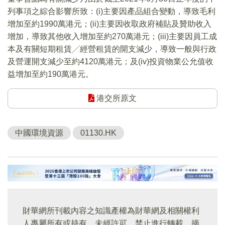
列事項之綜合影響所致：(i)主要因產品組合變動，導致毛利
增加至約1990萬港元；(ii)主要因收取政府補貼及贊助收入
增加，導致其他收入增加至約270萬港元；(iii)主要因員工成
本及有關短期租賃╱經營租賃的開支減少，導致一般與行政
及營運開支減少至約4120萬港元；及(iv)投資物業公允值收
益增加至約190萬港元。
港交所原文
中國環境資源
01130.HK
財華網所刊載內容之知識產權為財華網及相關權利
人專屬所有或持有。未經許可，禁止進行轉載、摘