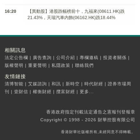
16:20
【異動股】港股跌幅榜前十，九福來(08611.HK)跌
21.43%，天瑞汽車内飾(06162.HK)跌18.44%
相關訊息
法定公告欄
|
廣告查詢
|
公司介紹
|
專欄邀稿
|
投資者關係
|
版權聲明
|
重要聲明
|
私隱政策
|
聯絡我們
友情鏈接
清博智能
|
艾媒諮詢
|
和訊
|
新時空
|
時代財經
|
證券市場周
刊
|
壹財信
|
權衡財經
|
攬富財經
|
更多...
香港政府指定刊載法定通告之憲報刊登報章
Copyright © 1998 - 2026 財華控股有限公司
香港財華社版權所有,未經同意不得轉載。