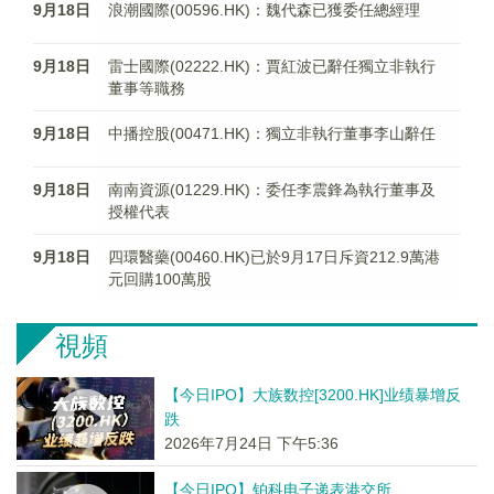
9月18日
浪潮國際(00596.HK)：魏代森已獲委任總經理
9月18日
雷士國際(02222.HK)：賈紅波已辭任獨立非執行
董事等職務
9月18日
中播控股(00471.HK)：獨立非執行董事李山辭任
9月18日
南南資源(01229.HK)：委任李震鋒為執行董事及
授權代表
9月18日
四環醫藥(00460.HK)已於9月17日斥資212.9萬港
元回購100萬股
視頻
【今日IPO】大族数控[3200.HK]业绩暴增反
跌
2026年7月24日 下午5:36
【今日IPO】铂科电子递表港交所