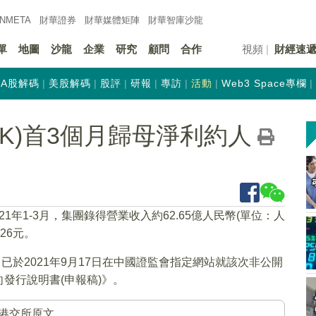
INMETA
財華證券
財華
媒體矩陣
財華
智庫沙龍
單
地圖
沙龍
企業
研究
顧問
合作
視頻
財經速
A股解碼
美股解碼
股評
研報
專訪
活動
Web3 Space專欄
.HK)首3個月歸母淨利約人
021年1-3月，集團錄得營業收入約62.65億人民幣(單位：人
26元。
於2021年9月17日在中國證監會指定網站就該次非公開
發行說明書(申報稿)》。
港交所原文