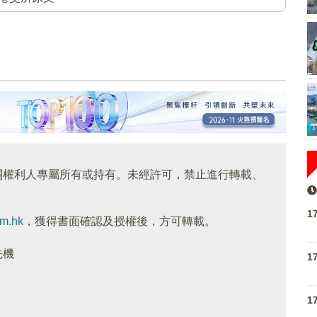
關權利人專屬所有或持有。未經許可，禁止進行轉載、
1
om.hk
，獲得書面確認及授權後，方可轉載。
先機
1
1