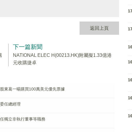
1
返回上頁
1
下一篇新聞
1
購
NATIONAL ELEC H(00213.HK)附屬擬1.33億港
1
元收購捷卓
1
控股股東葛一暘購買100萬美元優先票據
1
已獲委任總經理
1
波已辭任獨立非執行董事等職務