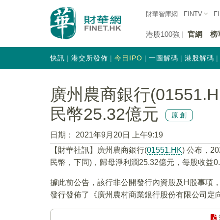
財華智庫網
FINTV
F
港股100強
官網
榜
快訊
港交所發佈
今日IPO
一圖解碼
港股解碼
廣州農商銀行(01551
民幣25.32億元
原創
日期：
2021年9月20日 上午9:19
【財華社訊】廣州農商銀行(
01551.HK
) 公布，2
民幣，下同)，歸母淨利潤25.32億元，每股收益0.
據此前公告，該行非公開發行內資股及H股事項，已
發行發佈了《廣州農村商業銀行股份有限公司定向