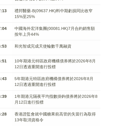
7:13
禮邦醫藥-B(09637.HK)料中期虧損同比收窄
15%至25%
7:04
中國海外宏洋集團(00081.HK)7月合約銷售額
按年上升44%
6:53
和光智成完成天使輪數千萬融資
6:51
10年期港元特區政府機構債券將於2026年8月
12日透過重開進行投標
6:43
5年期港元特區政府機構債券將於2026年8月
12日透過重開進行投標
6:39
1年期港元隔夜平均指數掛鉤債券將於2026年8
月12日進行投標
6:28
香港證監會就中國糖果前高管的失當行為取得
13年取消資格令