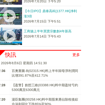
2026年7月20日 下午5:20
【今日IPO】鼎泰高科[1377.HK]净利
涨3倍
2026年7月15日 下午5:51
工商舖上半年買賣宗數創4年新高
2026年7月14日 下午5:43
快訊
更多
2026年8月6日 星期四 14:51:31
7:36
百奧賽圖-B(02315.HK)料上半年歸母淨利潤同
比增391.87%至412.71%
7:28
【盈警】創想三維(03388.HK)料中期盈转亏約
5300萬至6300萬元
7:20
湯臣集團(00258.HK)料中期股東應佔除稅後綜
合溢利同比下跌85%至90%