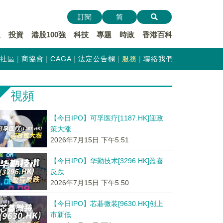
訂閱
简
遞
投資
港股100強
科技
專題
時政
香港百科
社區
商協會
CAGA
法定公告欄
服務
聯絡我們
視頻
【今日IPO】可孚医疗[1187.HK]迎政
策大涨
2026年7月15日 下午5:51
【今日IPO】华勤技术[3296.HK]盈喜
反跌
2026年7月15日 下午5:50
【今日IPO】芯碁微装[9630.HK]创上
市新低