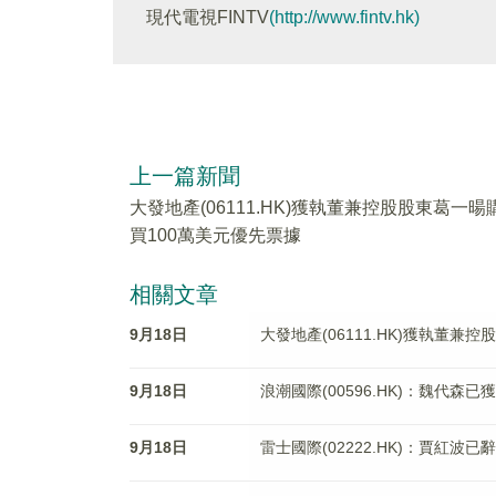
現代電視FINTV
(http://www.fintv.hk)
上一篇新聞
大發地產(06111.HK)獲執董兼控股股東葛一暘
買100萬美元優先票據
相關文章
9月18日
大發地產(06111.HK)獲執董兼
9月18日
浪潮國際(00596.HK)：魏代森
9月18日
雷士國際(02222.HK)：賈紅