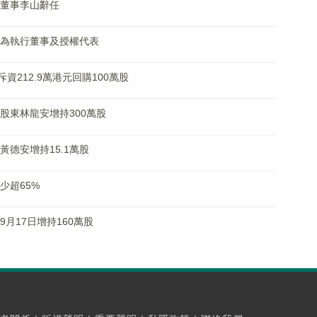
執行董事李山辭任
震鋒為執行董事及授權代表
日斥資212.9萬港元回購100萬股
控股股東林龍安增持300萬股
事黃德安增持15.1萬股
減少超65%
於9月17日增持160萬股