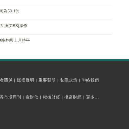
為50.1%
互換(CBS)操作
種利率均與上月持平
者關係
|
版權聲明
|
重要聲明
|
私隱政策
|
聯絡我們
券市場周刊
|
壹財信
|
權衡財經
|
攬富財經
|
更多...