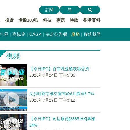
訂閱
简
遞
投資
港股100強
科技
專題
時政
香港百科
社區
商協會
CAGA
法定公告欄
服務
聯絡我們
視頻
【今日IPO】百菲乳业递表港交所
2026年7月24日 下午5:36
尖沙咀寫字樓空置率於6月跌至6.7%
2026年7月27日 下午3:12
【今日IPO】钧达股份[2865.HK]暴涨
24%