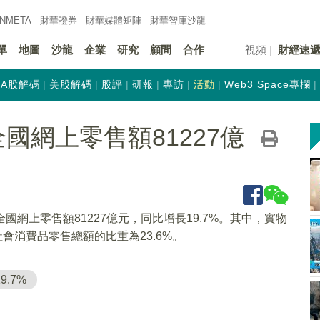
INMETA
財華證券
財華
媒體矩陣
財華
智庫沙龍
單
地圖
沙龍
企業
研究
顧問
合作
視頻
財經速
A股解碼
美股解碼
股評
研報
專訪
活動
Web3 Space專欄
國網上零售額81227億
全國網上零售額81227億元，同比增長19.7%。其中，實物
佔社會消費品零售總額的比重為23.6%。
19.7%