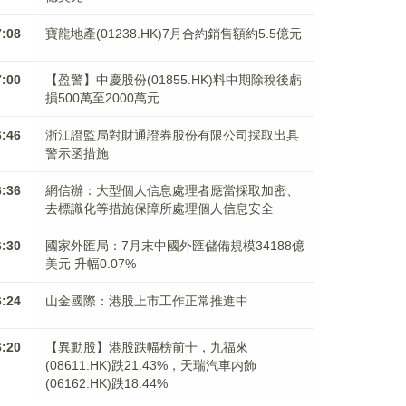
7:08
寶龍地產(01238.HK)7月合約銷售額約5.5億元
7:00
【盈警】中慶股份(01855.HK)料中期除稅後虧
損500萬至2000萬元
6:46
浙江證監局對財通證券股份有限公司採取出具
警示函措施
6:36
網信辦：大型個人信息處理者應當採取加密、
去標識化等措施保障所處理個人信息安全
6:30
國家外匯局：7月末中國外匯儲備規模34188億
美元 升幅0.07%
6:24
山金國際：港股上市工作正常推進中
6:20
【異動股】港股跌幅榜前十，九福來
(08611.HK)跌21.43%，天瑞汽車内飾
(06162.HK)跌18.44%