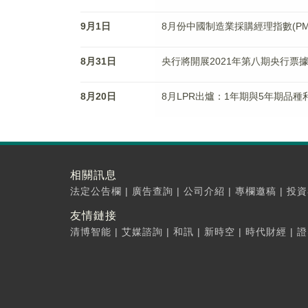
9月1日
8月份中國制造業採購經理指數(PMI)
8月31日
央行將開展2021年第八期央行票據
8月20日
8月LPR出爐：1年期與5年期品
相關訊息
法定公告欄
|
廣告查詢
|
公司介紹
|
專欄邀稿
|
投資
友情鏈接
清博智能
|
艾媒諮詢
|
和訊
|
新時空
|
時代財經
|
證