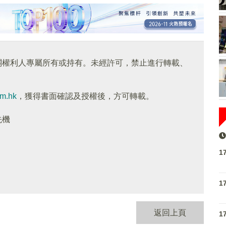
關權利人專屬所有或持有。未經許可，禁止進行轉載、
om.hk
，獲得書面確認及授權後，方可轉載。
先機
1
1
返回上頁
1