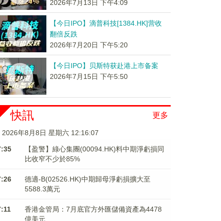
2026年7月13日 下午4:09
【今日IPO】滴普科技[1384.HK]营收
翻倍反跌
2026年7月20日 下午5:20
【今日IPO】贝斯特获赴港上市备案
2026年7月15日 下午5:50
快訊
更多
2026年8月8日 星期六 12:16:07
7:35
【盈警】綠心集團(00094.HK)料中期淨虧損同
比收窄不少於85%
7:26
德適-B(02526.HK)中期歸母淨虧損擴大至
5588.3萬元
7:11
香港金管局：7月底官方外匯儲備資產為4478
億美元