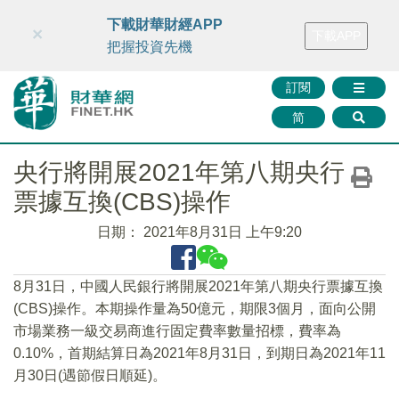
財華智庫網
FINTV
FINMETA
財華證券
媒體矩陣
下載財華財經APP
×
下載APP
智庫沙龍
聯絡我們
把握投資先機
訂閱
简
央行將開展2021年第八期央行
票據互換(CBS)操作
日期：
2021年8月31日 上午9:20
8月31日，中國人民銀行將開展2021年第八期央行票據互換
(CBS)操作。本期操作量為50億元，期限3個月，面向公開
市場業務一級交易商進行固定費率數量招標，費率為
0.10%，首期結算日為2021年8月31日，到期日為2021年11
月30日(遇節假日順延)。