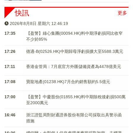
快訊
更多
2026年8月8日 星期六 12:46:20
17:35
【盈警】綠心集團(00094.HK)料中期淨虧損同比收窄
不少於85%
17:26
德適-B(02526.HK)中期歸母淨虧損擴大至5588.3萬元
17:11
香港金管局：7月底官方外匯儲備資產為4478億美元
17:08
寶龍地產(01238.HK)7月合約銷售額約5.5億元
17:00
【盈警】中慶股份(01855.HK)料中期除稅後虧損500萬
至2000萬元
16:46
浙江證監局對財通證券股份有限公司採取出具警示函
措施