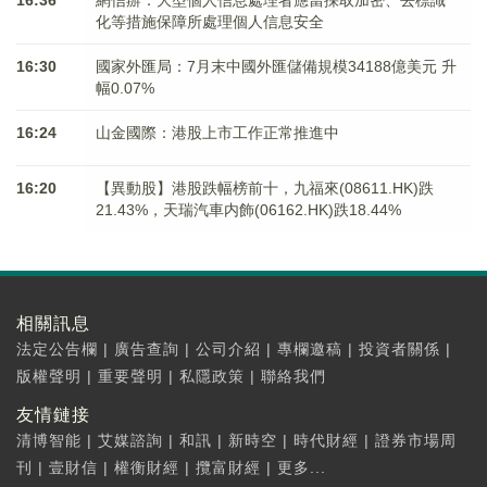
16:36
網信辦：大型個人信息處理者應當採取加密、去標識
化等措施保障所處理個人信息安全
16:30
國家外匯局：7月末中國外匯儲備規模34188億美元 升
幅0.07%
16:24
山金國際：港股上市工作正常推進中
16:20
【異動股】港股跌幅榜前十，九福來(08611.HK)跌
21.43%，天瑞汽車内飾(06162.HK)跌18.44%
相關訊息
法定公告欄
|
廣告查詢
|
公司介紹
|
專欄邀稿
|
投資者關係
|
版權聲明
|
重要聲明
|
私隱政策
|
聯絡我們
友情鏈接
清博智能
|
艾媒諮詢
|
和訊
|
新時空
|
時代財經
|
證券市場周
刊
|
壹財信
|
權衡財經
|
攬富財經
|
更多...