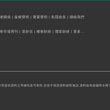
者關係
|
版權聲明
|
重要聲明
|
私隱政策
|
聯絡我們
券市場周刊
|
壹財信
|
權衡財經
|
攬富財經
|
更多...
所提供資料之準確性及可靠性,但並不保證資料絕對無誤,資料如有錯漏而令閣