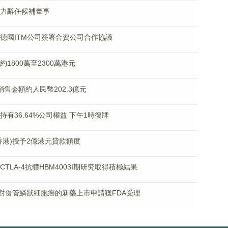
諸立力辭任候補董事
通與德國ITM公司簽署合資公司合作協議
約1800萬至2300萬港元
同銷售金額約人民幣202.3億元
現持有36.64%公司權益 下午1時復牌
行(香港)授予2億港元貸款額度
抗CTLA-4抗體HBM4003I期研究取得積極結果
安®針對食管鱗狀細胞癌的新藥上市申請獲FDA受理