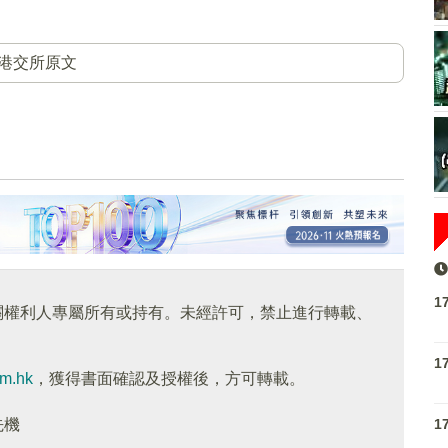
。
港交所原文
1
關權利人專屬所有或持有。未經許可，禁止進行轉載、
1
om.hk
，獲得書面確認及授權後，方可轉載。
1
先機