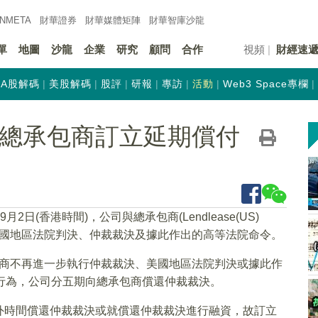
INMETA
財華證券
財華
媒體矩陣
財華
智庫沙龍
單
地圖
沙龍
企業
研究
顧問
合作
視頻
財經速
A股解碼
美股解碼
股評
研報
專訪
活動
Web3 Space專欄
K)與總承包商訂立延期償付
年9月2日(香港時間)，公司與總承包商(Lendlease(US)
內容關於美國地區法院判決、仲裁裁決及據此作出的高等法院命令。
承包商不再進一步執行仲裁裁決、美國地區法院判決或據此作
制行為，公司分五期向總承包商償還仲裁裁決。
外時間償還仲裁裁決或就償還仲裁裁決進行融資，故訂立