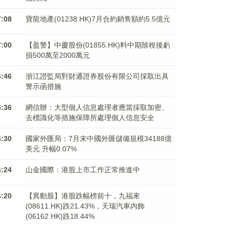
7:08
寶龍地產(01238.HK)7月合約銷售額約5.5億元
7:00
【盈警】中慶股份(01855.HK)料中期除稅後虧
損500萬至2000萬元
6:46
浙江證監局對財通證券股份有限公司採取出具
警示函措施
6:36
網信辦：大型個人信息處理者應當採取加密、
去標識化等措施保障所處理個人信息安全
6:30
國家外匯局：7月末中國外匯儲備規模34188億
美元 升幅0.07%
6:24
山金國際：港股上市工作正常推進中
6:20
【異動股】港股跌幅榜前十，九福來
(08611.HK)跌21.43%，天瑞汽車内飾
(06162.HK)跌18.44%