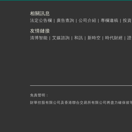
相關訊息
法定公告欄
|
廣告查詢
|
公司介紹
|
專欄邀稿
|
投資
友情鏈接
清博智能
|
艾媒諮詢
|
和訊
|
新時空
|
時代財經
|
證
免責聲明：
財華控股有限公司及香港聯合交易所有限公司將盡力確保彼等