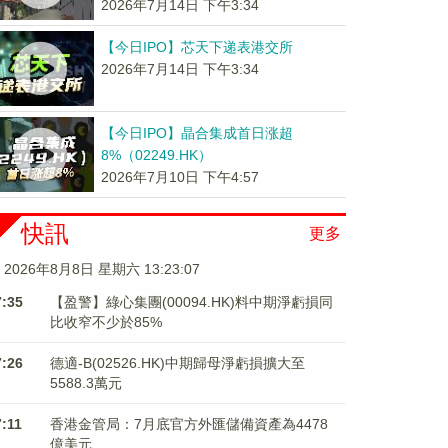
2026年7月14日 下午3:34
【今日IPO】芯天下递表港交所
2026年7月14日 下午3:34
【今日IPO】晶合集成首日涨超
8%（02249.HK）
2026年7月10日 下午4:57
快訊
更多
2026年8月8日 星期六 13:23:08
7:35
【盈警】綠心集團(00094.HK)料中期淨虧損同
比收窄不少於85%
7:26
德適-B(02526.HK)中期歸母淨虧損擴大至
5588.3萬元
7:11
香港金管局：7月底官方外匯儲備資產為4478
億美元