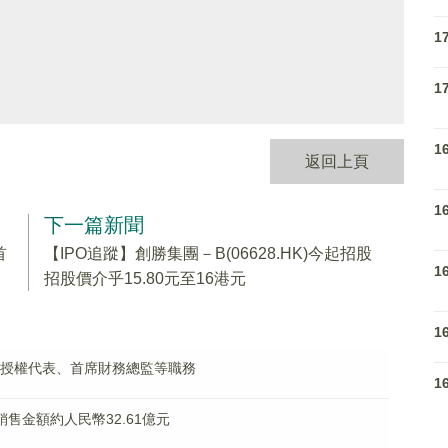
1
1
1
返回上頁
1
下一篇新聞
首
【IPO追蹤】創勝集團－B(06628.HK)今起招股
1
招股價介乎15.80元至16港元
1
峰獲任授權代表、首席財務總監等職務
1
約銷售金額約人民幣32.61億元