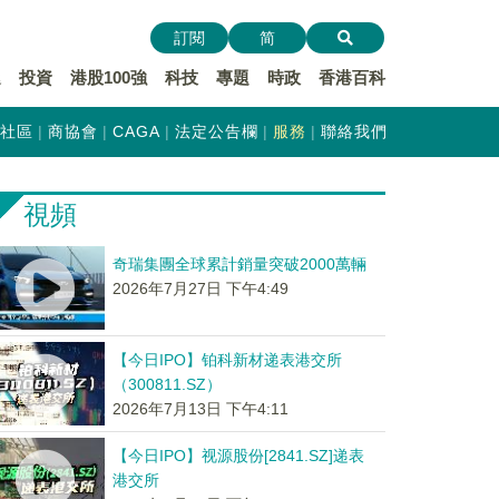
訂閱
简
遞
投資
港股100強
科技
專題
時政
香港百科
社區
商協會
CAGA
法定公告欄
服務
聯絡我們
視頻
奇瑞集團全球累計銷量突破2000萬輛
2026年7月27日 下午4:49
【今日IPO】铂科新材递表港交所
（300811.SZ）
2026年7月13日 下午4:11
【今日IPO】视源股份[2841.SZ]递表
港交所