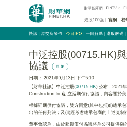
財華智庫網
FINTV
F
港股100強
官網
榜
快訊
港交所發佈
今日IPO
一圖解碼
港股解碼
中泛控股(00715.H
協議
原創
日期：
2021年9月13日 下午5:10
【財華社訊】中泛控股(
00715.HK
) 公布，2021
Construction Inc)訂立延期償付協議，
根據延期償付協議，雙方同意(其中包括)(i)總
出的任何判決；及(ii)經考慮總承包商的上述克
董事會認為，由於延期償付協議將為公司提供額