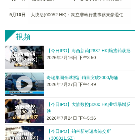
9月10日
大快活(00052.HK)：獨立非執行董事蔡東豪退任
視頻
【今日IPO】海西新药[2637.HK]脑瘤药获批
2026年7月16日 下午3:50
奇瑞集團全球累計銷量突破2000萬輛
2026年7月27日 下午4:49
【今日IPO】大族数控[3200.HK]业绩暴增反
跌
2026年7月24日 下午5:36
【今日IPO】铂科新材递表港交所
（300811.SZ）