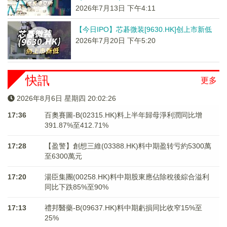
2026年7月13日 下午4:11
【今日IPO】芯碁微装[9630.HK]创上市新低
2026年7月20日 下午5:20
快訊
更多
2026年8月6日 星期四 20:02:26
17:36
百奧賽圖-B(02315.HK)料上半年歸母淨利潤同比增
391.87%至412.71%
17:28
【盈警】創想三維(03388.HK)料中期盈转亏約5300萬
至6300萬元
17:20
湯臣集團(00258.HK)料中期股東應佔除稅後綜合溢利
同比下跌85%至90%
17:13
禮邦醫藥-B(09637.HK)料中期虧損同比收窄15%至
25%