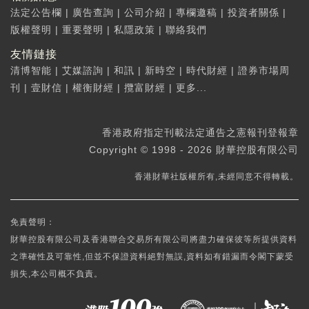
法定公告欄
|
廣告查詢
|
公司介紹
|
專欄邀稿
|
投資者關係
|
版權聲明
|
重要聲明
|
私隱政策
|
聯絡我們
友情鏈接
清博智能
|
艾媒諮詢
|
和訊
|
新時空
|
時代財經
|
證券市場周
刊
|
壹財信
|
權衡財經
|
攬富財經
|
更多...
香港政府指定刊載法定通告之憲報刊登報章
Copyright © 1998 - 2026 財華控股有限公司
香港財華社版權所有,未經同意不得轉載。
免責聲明：
財華控股有限公司及香港聯合交易所有限公司將盡力確保彼等所提供資料
之準確性及可靠性,但並不保證資料絕對無誤,資料如有錯漏而令閣下蒙受
損失,本公司概不負責。