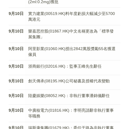
(2ml:0.2mg)獲批
9月10日
實力建業(00519.HK)料年度虧損大幅減少至5700
萬港元
9月10日
樂嘉思控股(01867.HK)中文名稱更改為「標準發
展集團」
9月10日
阿里影業(01060.HK)授出2842萬股獎勵55名獲選
僱員
9月10日
浙商銀行(02016.HK)：監事王峰先生辭任
9月10日
創天傳承(08195.HK)公司秘書及授權代表變動
9月10日
陸慶娛樂(08052.HK)：非執行董事潘錦儀辭任
9月10日
中廣核電力(01816.HK)：李明亮請辭非執行董事
等職務
9月10日
瑞斯康集團(01679.HK)：委任于路為非執行董事