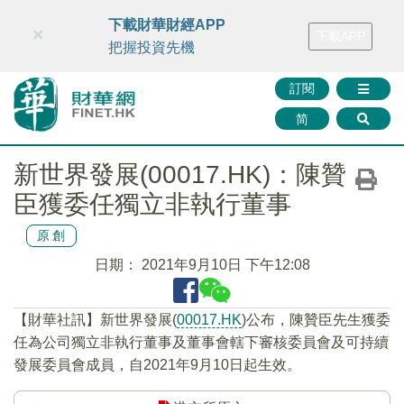
財華智庫網
FINTV
FINMETA
財華證券
媒體矩陣
下載財華財經APP
×
下載APP
智庫沙龍
聯絡我們
把握投資先機
訂閱
简
新世界發展(00017.HK)：陳贊
臣獲委任獨立非執行董事
原創
日期：
2021年9月10日 下午12:08
【財華社訊】新世界發展(
00017.HK
)公布，陳贊臣先生獲委
任為公司獨立非執行董事及董事會轄下審核委員會及可持續
發展委員會成員，自2021年9月10日起生效。