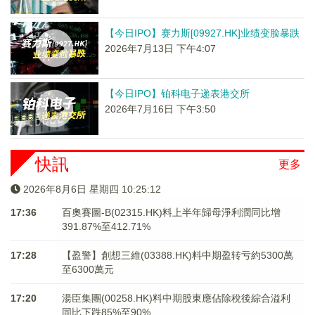
【今日IPO】赛力斯[09927.HK]业绩变脸暴跌
2026年7月13日 下午4:07
【今日IPO】铂科电子递表港交所
2026年7月16日 下午3:50
快訊
更多
2026年8月6日 星期四 10:25:12
17:36
百奧賽圖-B(02315.HK)料上半年歸母淨利潤同比增
391.87%至412.71%
17:28
【盈警】創想三維(03388.HK)料中期盈转亏約5300萬
至6300萬元
17:20
湯臣集團(00258.HK)料中期股東應佔除稅後綜合溢利
同比下跌85%至90%