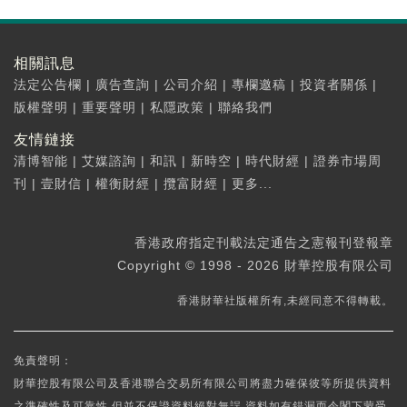
相關訊息
法定公告欄
|
廣告查詢
|
公司介紹
|
專欄邀稿
|
投資者關係
|
版權聲明
|
重要聲明
|
私隱政策
|
聯絡我們
友情鏈接
清博智能
|
艾媒諮詢
|
和訊
|
新時空
|
時代財經
|
證券市場周
刊
|
壹財信
|
權衡財經
|
攬富財經
|
更多...
香港政府指定刊載法定通告之憲報刊登報章
Copyright © 1998 - 2026 財華控股有限公司
香港財華社版權所有,未經同意不得轉載。
免責聲明：
財華控股有限公司及香港聯合交易所有限公司將盡力確保彼等所提供資料
之準確性及可靠性,但並不保證資料絕對無誤,資料如有錯漏而令閣下蒙受