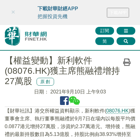
財華智庫網
FINTV
FINMETA
財華證券
媒體矩陣
下載財華財經APP
×
下載APP
智庫沙龍
聯絡我們
把握投資先機
訂閱
简
【權益變動】新利軟件
(08076.HK)獲主席熊融禮增持
27萬股
原創
日期：
2021年9月10日 上午9:03
【財華社訊】港交所權益資料顯示，新利軟件(
08076.HK
)獲
董事會主席、執行董事熊融禮於9月7日在場內以每股平均價
0.0877港元增持27萬股，涉資約2.37萬港元。增持後，熊融
禮的最新持股數目為5.13億股，持股比例由38.93%增持至