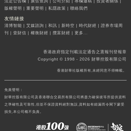
法定公告欄
|
廣告查詢
|
公司介紹
|
專欄邀稿
|
投資者關係
|
版權聲明
|
重要聲明
|
私隱政策
|
聯絡我們
友情鏈接
清博智能
|
艾媒諮詢
|
和訊
|
新時空
|
時代財經
|
證券市場周
刊
|
壹財信
|
權衡財經
|
攬富財經
|
更多...
香港政府指定刊載法定通告之憲報刊登報章
Copyright © 1998 - 2026 財華控股有限公司
香港財華社版權所有,未經同意不得轉載。
免責聲明：
財華控股有限公司及香港聯合交易所有限公司將盡力確保彼等所提供資料
之準確性及可靠性,但並不保證資料絕對無誤,資料如有錯漏而令閣下蒙受
損失,本公司概不負責。