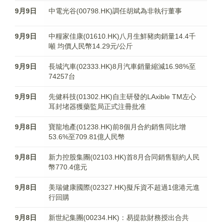
9月9日
中電光谷(00798.HK)調任胡斌為非執行董事
9月9日
中糧家佳康(01610.HK)八月生鮮豬肉銷量14.4千
噸 均價人民幣14.29元/公斤
9月9日
長城汽車(02333.HK)8月汽車銷量縮減16.98%至
74257台
9月9日
先健科技(01302.HK)自主研發的LAxible TM左心
耳封堵器獲藥監局正式注冊批准
9月8日
寶龍地產(01238.HK)前8個月合約銷售同比增
53.6%至709.81億人民幣
9月8日
新力控股集團(02103.HK)首8月合同銷售額約人民
幣770.4億元
9月8日
美瑞健康國際(02327.HK)擬斥資不超過1億港元進
行回購
9月8日
新世紀集團(00234.HK)：易提款財務授出合共