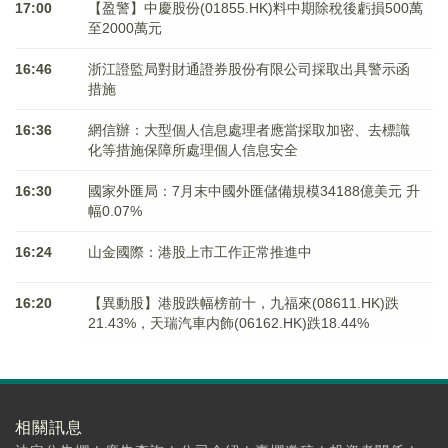
17:00
【盈警】中慶股份(01855.HK)料中期除稅後虧損500萬
至2000萬元
16:46
浙江證監局對財通證券股份有限公司採取出具警示函
措施
16:36
網信辦：大型個人信息處理者應當採取加密、去標識
化等措施保障所處理個人信息安全
16:30
國家外匯局：7月末中國外匯儲備規模34188億美元 升
幅0.07%
16:24
山金國際：港股上市工作正常推進中
16:20
【異動股】港股跌幅榜前十，九福來(08611.HK)跌
21.43%，天瑞汽車内飾(06162.HK)跌18.44%
相關訊息