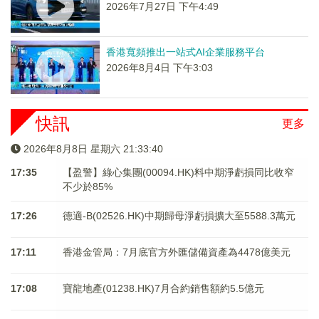
2026年7月27日 下午4:49
香港寬頻推出一站式AI企業服務平台
2026年8月4日 下午3:03
快訊
更多
2026年8月8日 星期六 21:33:40
17:35
【盈警】綠心集團(00094.HK)料中期淨虧損同比收窄
不少於85%
17:26
德適-B(02526.HK)中期歸母淨虧損擴大至5588.3萬元
17:11
香港金管局：7月底官方外匯儲備資產為4478億美元
17:08
寶龍地產(01238.HK)7月合約銷售額約5.5億元