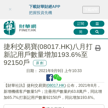
財華智庫網
FINTV
FINMETA
財華證券
媒體矩陣
下載財華財經APP
×
下載APP
智庫沙龍
聯絡我們
把握投資先機
訂閱
简
捷利交易寶(08017.HK)八月打
新記用戶數量增加193.6%至
92150戶
原創
日期：
2021年9月9日 上午10:33
【財華社訊】捷利交易寶(
08017.HK
) 公布，2021年8月，
新增機構客戶數量5戶；注冊用戶數量約63.8萬戶，同比增
加65.7%;打新記用戶數量92150戶，同比增加193.6%。