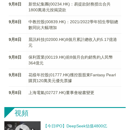
9月8日
新世紀集團(00234.HK)：易提款財務授出合共
1800萬港元按揭貸款
9月8日
中教控股(00839.HK)：2021/2022學年招生學額總
數同比大幅增加
9月8日
晨訊科技(02000.HK)8個月累計總收入約5.17億港
元
9月8日
保利置業(00119.HK)前8個月合約銷售約人民幣
364億元
9月8日
花樣年控股(01777.HK)獲控股股東Fantasy Pearl
購買120萬美元優先票據
9月8日
上海電氣(02727.HK)董事會秘書變更
視頻
【今日IPO】DeepSeek估值4800亿