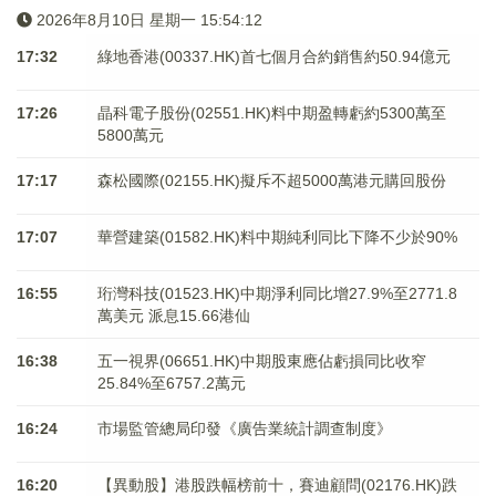
2026年8月10日 星期一 15:54:12
17:32
綠地香港(00337.HK)首七個月合約銷售約50.94億元
17:26
晶科電子股份(02551.HK)料中期盈轉虧約5300萬至
5800萬元
17:17
森松國際(02155.HK)擬斥不超5000萬港元購回股份
17:07
華營建築(01582.HK)料中期純利同比下降不少於90%
16:55
珩灣科技(01523.HK)中期淨利同比增27.9%至2771.8
萬美元 派息15.66港仙
16:38
五一視界(06651.HK)中期股東應佔虧損同比收窄
25.84%至6757.2萬元
16:24
市場監管總局印發《廣告業統計調查制度》
16:20
【異動股】港股跌幅榜前十，賽迪顧問(02176.HK)跌