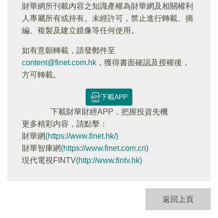
財華網所刊載內容之知識產權為財華網及相關權利
人專屬所有或持有。未經許可，禁止進行轉載、摘
編、複製及建立鏡像等任何使用。
如有意願轉載，請發郵件至
content@finet.com.hk
，獲得書面確認及授權後，
方可轉載。
下載APP
下載財華財經APP，把握投資先機
更多精彩内容，請點擊：
財華網
(https://www.finet.hk/)
財華智庫網
(https://www.finet.com.cn)
現代電視FINTV
(http://www.fintv.hk)
返回上頁