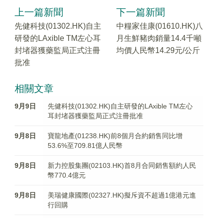
上一篇新聞
下一篇新聞
先健科技(01302.HK)自主
中糧家佳康(01610.HK)八
研發的LAxible TM左心耳
月生鮮豬肉銷量14.4千噸
封堵器獲藥監局正式注冊
均價人民幣14.29元/公斤
批准
相關文章
9月9日
先健科技(01302.HK)自主研發的LAxible TM左心
耳封堵器獲藥監局正式注冊批准
9月8日
寶龍地產(01238.HK)前8個月合約銷售同比增
53.6%至709.81億人民幣
9月8日
新力控股集團(02103.HK)首8月合同銷售額約人民
幣770.4億元
9月8日
美瑞健康國際(02327.HK)擬斥資不超過1億港元進
行回購