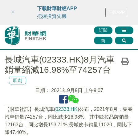
財華智庫網
FINTV
FINMETA
財華證券
媒體矩陣
下載財華財經APP
×
下載APP
智庫沙龍
聯絡我們
把握投資先機
訂閱
简
長城汽車(02333.HK)8月汽車
銷量縮減16.98%至74257台
原創
日期：
2021年9月9日 上午9:07
【財華社訊】長城汽車(
02333.HK
)公布，2021年8月，集團
汽車銷量74257台，同比減少16.98%。其中歐拉品牌銷量
12163台，同比增長153.71%;長城皮卡銷量11020，同比下
降47.40%。