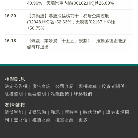
40.96%，天瑞汽車内飾(06162.HK)跌26.09%
16:20
【異動股】港股漲幅榜前十，易居企業控股
(02048.HK)漲+52.63%，天潤雲(02167.HK)漲
+50.75%
16:18
《煤炭工業發展「十五五」規劃》：推動落後產能煤
礦有序退出
相關訊息
法定公告欄
|
廣告查詢
|
公司介紹
|
專欄邀稿
|
投資者關係
|
版權聲明
|
重要聲明
|
私隱政策
|
聯絡我們
友情鏈接
清博智能
|
艾媒諮詢
|
和訊
|
新時空
|
時代財經
|
證券市場周
刊
|
壹財信
|
權衡財經
|
攬富財經
|
更多...