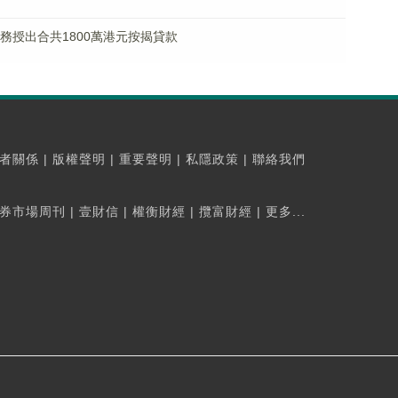
款財務授出合共1800萬港元按揭貸款
者關係
|
版權聲明
|
重要聲明
|
私隱政策
|
聯絡我們
券市場周刊
|
壹財信
|
權衡財經
|
攬富財經
|
更多...