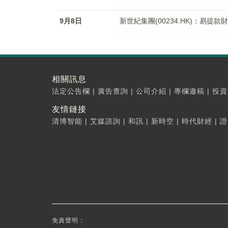
9月8日
新世紀集團(00234.HK)：易提
相關訊息
法定公告欄
|
廣告查詢
|
公司介紹
|
專欄邀稿
|
投資
友情鏈接
清博智能
|
艾媒諮詢
|
和訊
|
新時空
|
時代財經
|
證
免責聲明：