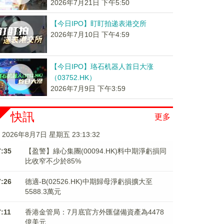
2026年7月21日 下午5:50
【今日IPO】盯盯拍递表港交所
2026年7月10日 下午4:59
【今日IPO】珞石机器人首日大涨
（03752.HK）
2026年7月9日 下午3:59
快訊
更多
2026年8月7日 星期五 23:13:33
7:35
【盈警】綠心集團(00094.HK)料中期淨虧損同
比收窄不少於85%
7:26
德適-B(02526.HK)中期歸母淨虧損擴大至
5588.3萬元
7:11
香港金管局：7月底官方外匯儲備資產為4478
億美元