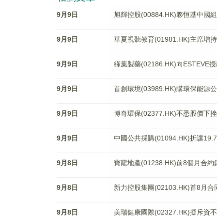
9月9日
旭輝控股(00884.HK)夥恒基中
9月9日
華夏視聽教育(01981.HK)主席增持
9月9日
綠葉製藥(02186.HK)向ESTE
9月9日
首創環境(03989.HK)購環保能源
9月9日
博奇環保(02377.HK)不悉股價下
9月9日
中國公共採購(01094.HK)折讓19
9月8日
寶龍地產(01238.HK)前8個月合約
9月8日
新力控股集團(02103.HK)首8月
9月8日
美瑞健康國際(02327.HK)擬斥