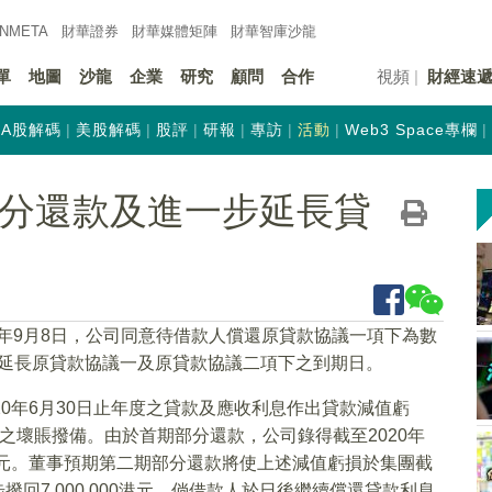
INMETA
財華證券
財華
媒體矩陣
財華
智庫沙龍
單
地圖
沙龍
企業
研究
顧問
合作
視頻
財經速
A股解碼
美股解碼
股評
研報
專訪
活動
Web3 Space專欄
K)部分還款及進一步延長貸
21年9月8日，公司同意待借款人償還原貸款協議一項下為數
進一步延長原貸款協議一及原貸款協議二項下之到期日。
0年6月30日止年度之貸款及應收利息作出貸款減值虧
之壞賬撥備。由於首期部分還款，公司錄得截至2020年
000港元。董事預期第二期部分還款將使上述減值虧損於集團截
撥回7,000,000港元。倘借款人於日後繼續償還貸款利息