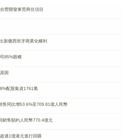
國組合營開發東莞商住項目
VE授出新藥西班牙商業化權利
公司85%股權
挫原因
.78%配股集資1761萬
銷售同比增53.6%至709.81億人民幣
合同銷售額約人民幣770.4億元
資不超過1億港元進行回購