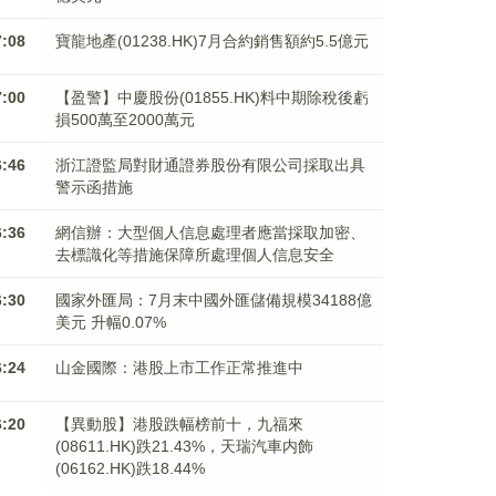
7:08
寶龍地產(01238.HK)7月合約銷售額約5.5億元
7:00
【盈警】中慶股份(01855.HK)料中期除稅後虧
損500萬至2000萬元
6:46
浙江證監局對財通證券股份有限公司採取出具
警示函措施
6:36
網信辦：大型個人信息處理者應當採取加密、
去標識化等措施保障所處理個人信息安全
6:30
國家外匯局：7月末中國外匯儲備規模34188億
美元 升幅0.07%
6:24
山金國際：港股上市工作正常推進中
6:20
【異動股】港股跌幅榜前十，九福來
(08611.HK)跌21.43%，天瑞汽車内飾
(06162.HK)跌18.44%