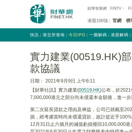
財華智庫網
FINTV
F
港股100強
官網
榜
快訊
港交所發佈
今日IPO
一圖解碼
港股解碼
實力建業(00519.H
款協議
日期：
2021年9月9日 上午6:11
【財華社訊】實力建業(
00519.HK
)公布，於20
7,000,000港元之部分尚未償還本金額後，
第二次延長貸款之理由及裨益，公司已就截至202
損，經考慮當時尚未償還貸款，故計提近乎100%
12月31日止六個月的減值虧損撥回10,000,
至2021年6月30日止年度之財務報表內錄得進一步