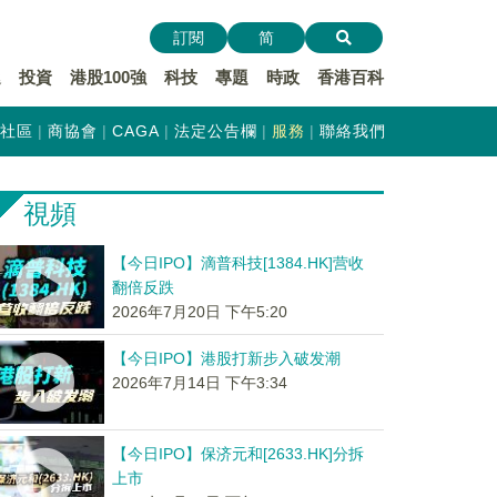
訂閱
简
遞
投資
港股100強
科技
專題
時政
香港百科
社區
商協會
CAGA
法定公告欄
服務
聯絡我們
視頻
【今日IPO】滴普科技[1384.HK]营收
翻倍反跌
2026年7月20日 下午5:20
【今日IPO】港股打新步入破发潮
2026年7月14日 下午3:34
【今日IPO】保济元和[2633.HK]分拆
上市