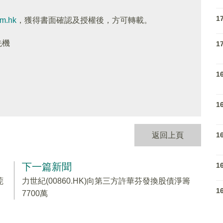
1
om.hk
，獲得書面確認及授權後，方可轉載。
先機
1
1
1
1
返回上頁
1
下一篇新聞
莞
力世紀(00860.HK)向第三方許華芬發換股債淨籌
1
7700萬