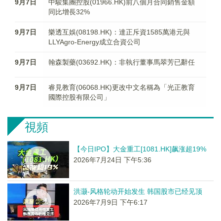
9月7日
中駿集團控股(01966.HK)前八個月合同銷售金額
同比增長32%
9月7日
樂透互娛(08198.HK)：達正斥資1585萬港元與
LLYAgro-Energy成立合資公司
9月7日
翰森製藥(03692.HK)：非執行董事馬翠芳已辭任
9月7日
睿見教育(06068.HK)更改中文名稱為「光正教育
國際控股有限公司」
視頻
【今日IPO】大金重工[1081.HK]飙涨超19%
2026年7月24日 下午5:36
洪灏-风格轮动开始发生 韩国股市已经见顶
2026年7月9日 下午6:17