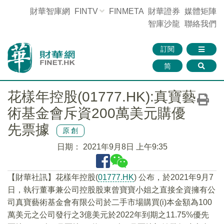
財華智庫網
FINTV
FINMETA
財華證券
媒體矩陣
智庫沙龍
聯絡我們
訂閱
简
花樣年控股(01777.HK):真寶藝
術基金會斥資200萬美元購優
先票據
原創
日期：
2021年9月8日 上午9:35
【財華社訊】花樣年控股(
01777.HK
) 公布，於2021年9月7
日，執行董事兼公司控股股東曾寶寶小姐之直接全資擁有公
司真寶藝術基金會有限公司於二手市場購買(i)本金額為100
萬美元之公司發行之3億美元於2022年到期之11.75%優先