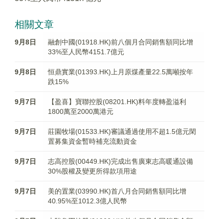
相關文章
9月8日
融創中國(01918.HK)前八個月合同銷售額同比增
33%至人民幣4151.7億元
9月8日
恒鼎實業(01393.HK)上月原煤產量22.5萬噸按年
跌15%
9月7日
【盈喜】寶聯控股(08201.HK)料年度轉盈溢利
1800萬至2000萬港元
9月7日
莊園牧場(01533.HK)審議通過使用不超1.5億元閑
置募集資金暫時補充流動資金
9月7日
志高控股(00449.HK)完成出售廣東志高暖通設備
30%股權及變更所得款項用途
9月7日
美的置業(03990.HK)首八月合同銷售額同比增
40.95%至1012.3億人民幣