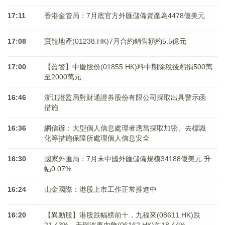
17:11
香港金管局：7月底官方外匯儲備資產為4478億美元
17:08
寶龍地產(01238.HK)7月合約銷售額約5.5億元
17:00
【盈警】中慶股份(01855.HK)料中期除稅後虧損500萬
至2000萬元
16:46
浙江證監局對財通證券股份有限公司採取出具警示函
措施
16:36
網信辦：大型個人信息處理者應當採取加密、去標識
化等措施保障所處理個人信息安全
16:30
國家外匯局：7月末中國外匯儲備規模34188億美元 升
幅0.07%
16:24
山金國際：港股上市工作正常推進中
16:20
【異動股】港股跌幅榜前十，九福來(08611.HK)跌