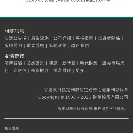
21.43%，天瑞汽車内飾(06162.HK)跌18.44%
相關訊息
法定公告欄
|
廣告查詢
|
公司介紹
|
專欄邀稿
|
投資者關係
|
版權聲明
|
重要聲明
|
私隱政策
|
聯絡我們
友情鏈接
清博智能
|
艾媒諮詢
|
和訊
|
新時空
|
時代財經
|
證券市場周
刊
|
壹財信
|
權衡財經
|
攬富財經
|
更多...
香港政府指定刊載法定通告之憲報刊登報章
Copyright © 1998 - 2026 財華控股有限公司
香港財華社版權所有,未經同意不得轉載。
免責聲明：