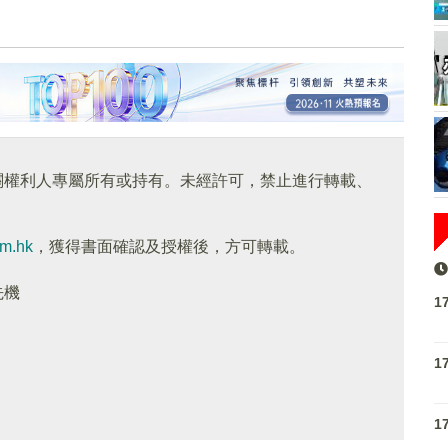
關權利人專屬所有或持有。未經許可，禁止進行轉載、
om.hk
，獲得書面確認及授權後，方可轉載。
先機
1
1
1