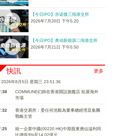
【今日IPO】亦诺微三闯港交所
2026年7月20日 下午5:20
【今日IPO】奥动新能源二闯港交所
2026年7月21日 下午5:50
快訊
更多
2026年8月5日 星期三 23:51:37
7:38
COMMUNE幻師在香港開設旗艦店 拓展海外
市場
7:32
香港交易所：委任何洸毅為董事總經理及集團
戰略主管
7:25
統一企業中國(00220.HK)中期股東應佔溢利同
比增長9%至14.02億元