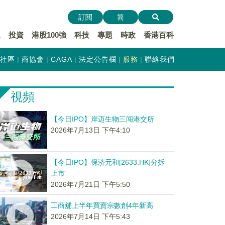
訂閱
简
遞
投資
港股100強
科技
專題
時政
香港百科
社區
商協會
CAGA
法定公告欄
服務
聯絡我們
視頻
【今日IPO】岸迈生物三闯港交所
2026年7月13日 下午4:10
【今日IPO】保济元和[2633.HK]分拆
上市
2026年7月21日 下午5:50
工商舖上半年買賣宗數創4年新高
2026年7月14日 下午5:43