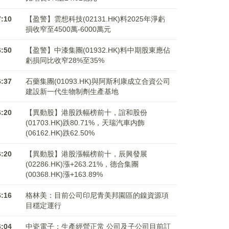
7:10
【盈警】雲想科技(02131.HK)料2025年淨虧
損收窄至4500萬-6000萬元
6:50
【盈警】中漆集團(01932.HK)料中期股東應佔
虧損同比收窄28%至35%
6:37
石藥集團(01093.HK)與阿斯利康成立合資公司
建設新一代生物制劑生產基地
6:20
【異動股】港股跌幅榜前十，誼和股份
(01703.HK)跌80.71%，天瑞汽車内飾
(06162.HK)跌62.50%
6:20
【異動股】港股漲幅榜前十，辰興發展
(02286.HK)漲+263.21%，德合集團
(00368.HK)漲+163.89%
6:16
格林美：目前公司印尼青美邦園區的鎳資源項
目穩定運行
6:04
中瓷電子：生產經營正常 公司及子公司目前訂