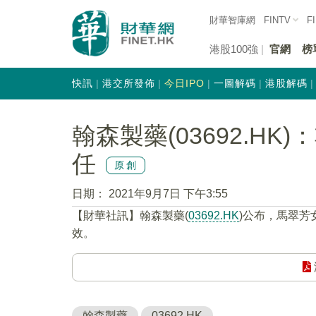
財華智庫網
FINTV
F
港股100強
官網
榜
快訊
港交所發佈
今日IPO
一圖解碼
港股解碼
翰森製藥(03692.H
任
原創
日期：
2021年9月7日 下午3:55
【財華社訊】翰森製藥(
03692.HK
)公布，馬翠芳
效。
翰森製藥
03692.HK