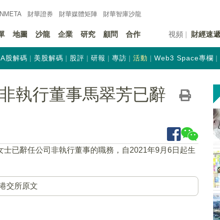
INMETA
財華證券
財華
媒體矩陣
財華
智庫沙龍
單
地圖
沙龍
企業
研究
顧問
合作
視頻
財經速
A股解碼
美股解碼
股評
研報
專訪
活動
Web3 Space專欄
K)：非執行董事馬翠芳已辭
女士已辭任公司非執行董事的職務，自2021年9月6日起生
港交所原文