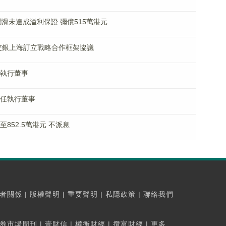
球)潤滑未達成溢利保證 彌償515萬港元
通與交銀上海訂立戰略合作框架協議
為執行董事
已辭任執行董事
至852.5萬港元 不派息
者關係
|
版權聲明
|
重要聲明
|
私隱政策
|
聯絡我們
券市場周刊
|
壹財信
|
權衡財經
|
攬富財經
|
更多...