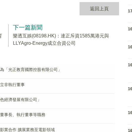
返回上頁
1
下一篇新聞
1
育
樂透互娛(08198.HK)：達正斥資1585萬港元與
LLYAgro-Energy成立合資公司
1
1
文名稱為「光正教育國際控股有限公司」
為獨立非執行董事
1
「綠色經濟發展有限公司」
1
坤辭任董事長、執行董事等職務
真相影業合作 擴展業務至電影領域
1