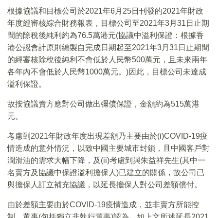
根據協議和目標公司於2021年6月25日刊發的2021年財政
年度經審核綜合財務報表，目標公司至2021年3月31日止期
間的除稅後純利約為76.5萬港元(協議中溢利保證：根據香
港公認會計原則編製自完成日期起至2021年3月31日止期間
的經審核除稅後純利不會低於人民幣500萬元，且未來兩年
各年內不會低於人民幣1000萬元。)因此，目標公司未達成
溢利保證。
故按協議賣方應對公司做出彌償保證，金額約為515萬港
元。
考慮到2021年財政年度出現差額乃主要由於(i)COVID-19疫
情造成的意外情況，以致中國主要城市封鎖，且中國客戶對
潤滑油的需求大幅下降，及(ii)考慮到與朱益祥先生(其中一
名賣方及協議中保證溢利擔保人)已建立的關係，故公司已
與擔保人訂立補充協議，以延長擔保人對公司差額償付。
由於差額主要由於COVID-19疫情造成，並非賣方所能控
制，董事(包括獨立非執行董事)認為，如上文所述延長2021