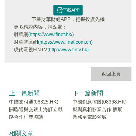
下載APP
下載財華財經APP，把握投資先機
更多精彩内容，請點擊：
財華網
(https://www.finet.hk/)
財華智庫網
(https://www.finet.com.cn)
現代電視FINTV
(http://www.fintv.hk)
返回上頁
上一篇新聞
下一篇新聞
中國支付通(08325.HK):
中國創意控股(08368.HK)
開聯通與交銀上海訂立戰
擬與真相影業合作 擴展
略合作框架協議
業務至電影領域
相關文章