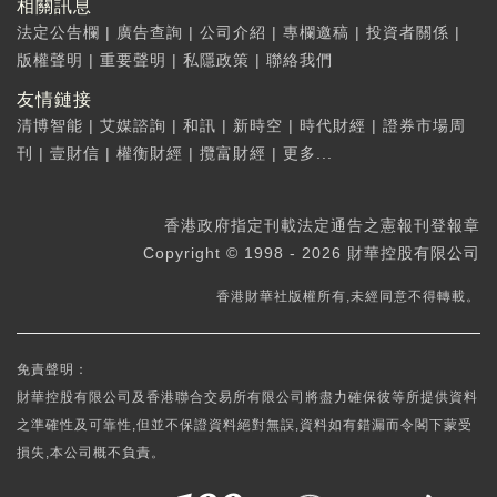
相關訊息
法定公告欄
|
廣告查詢
|
公司介紹
|
專欄邀稿
|
投資者關係
|
版權聲明
|
重要聲明
|
私隱政策
|
聯絡我們
友情鏈接
清博智能
|
艾媒諮詢
|
和訊
|
新時空
|
時代財經
|
證券市場周
刊
|
壹財信
|
權衡財經
|
攬富財經
|
更多...
香港政府指定刊載法定通告之憲報刊登報章
Copyright © 1998 - 2026 財華控股有限公司
香港財華社版權所有,未經同意不得轉載。
免責聲明：
財華控股有限公司及香港聯合交易所有限公司將盡力確保彼等所提供資料
之準確性及可靠性,但並不保證資料絕對無誤,資料如有錯漏而令閣下蒙受
損失,本公司概不負責。