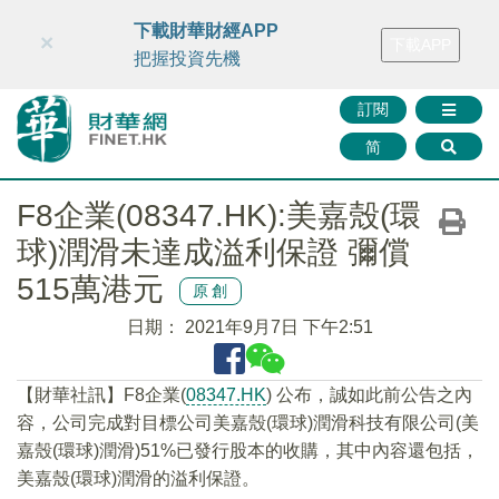
財華智庫網
FINTV
FINMETA
財華證券
媒體矩陣
下載財華財經APP
×
下載APP
智庫沙龍
聯絡我們
把握投資先機
訂閱
简
F8企業(08347.HK):美嘉殼(環
球)潤滑未達成溢利保證 彌償
515萬港元
原創
日期：
2021年9月7日 下午2:51
【財華社訊】F8企業(
08347.HK
) 公布，誠如此前公告之內
容，公司完成對目標公司美嘉殼(環球)潤滑科技有限公司(美
嘉殼(環球)潤滑)51%已發行股本的收購，其中內容還包括，
美嘉殼(環球)潤滑的溢利保證。