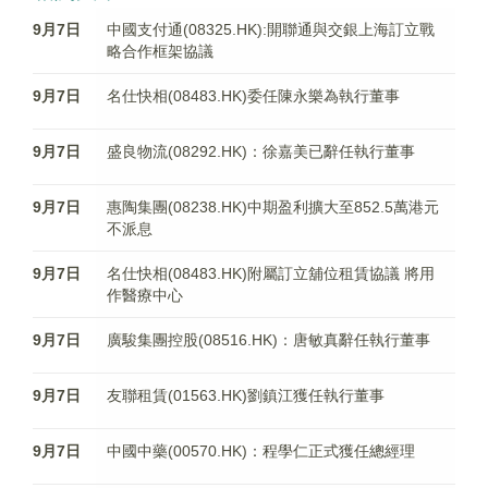
9月7日
中國支付通(08325.HK):開聯通與交銀上海訂立戰
略合作框架協議
9月7日
名仕快相(08483.HK)委任陳永樂為執行董事
9月7日
盛良物流(08292.HK)：徐嘉美已辭任執行董事
9月7日
惠陶集團(08238.HK)中期盈利擴大至852.5萬港元
不派息
9月7日
名仕快相(08483.HK)附屬訂立舖位租賃協議 將用
作醫療中心
9月7日
廣駿集團控股(08516.HK)：唐敏真辭任執行董事
9月7日
友聯租賃(01563.HK)劉鎮江獲任執行董事
9月7日
中國中藥(00570.HK)：程學仁正式獲任總經理