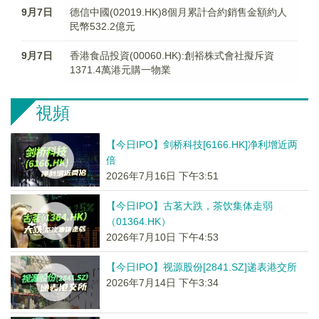
9月7日
德信中國(02019.HK)8個月累計合約銷售金額約人
民幣532.2億元
9月7日
香港食品投資(00060.HK):創裕株式會社擬斥資
1371.4萬港元購一物業
視頻
【今日IPO】剑桥科技[6166.HK]净利增近两
倍
2026年7月16日 下午3:51
【今日IPO】古茗大跌，茶饮集体走弱
（01364.HK）
2026年7月10日 下午4:53
【今日IPO】视源股份[2841.SZ]递表港交所
2026年7月14日 下午3:34