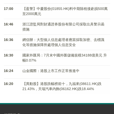
17:00
【盈警】中慶股份(01855.HK)料中期除稅後虧損500萬
至2000萬元
16:46
浙江證監局對財通證券股份有限公司採取出具警示函
措施
16:36
網信辦：大型個人信息處理者應當採取加密、去標識
化等措施保障所處理個人信息安全
16:30
國家外匯局：7月末中國外匯儲備規模34188億美元 升
幅0.07%
16:24
山金國際：港股上市工作正常推進中
16:20
【異動股】港股跌幅榜前十，九福來(08611.HK)跌
21.43%，天瑞汽車内飾(06162.HK)跌18.44%