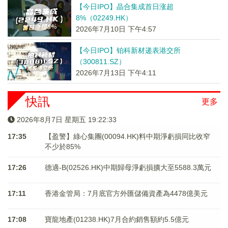
【今日IPO】晶合集成首日涨超
8%（02249.HK）
2026年7月10日 下午4:57
【今日IPO】铂科新材递表港交所
（300811.SZ）
2026年7月13日 下午4:11
快訊
更多
2026年8月7日 星期五 19:22:33
17:35
【盈警】綠心集團(00094.HK)料中期淨虧損同比收窄
不少於85%
17:26
德適-B(02526.HK)中期歸母淨虧損擴大至5588.3萬元
17:11
香港金管局：7月底官方外匯儲備資產為4478億美元
17:08
寶龍地產(01238.HK)7月合約銷售額約5.5億元