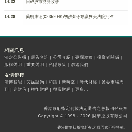
14:32
日韓股市雙雙收漲
14:28
藥明康德(02359.HK)初步禁令動議獲美法院批准
相關訊息
法定公告欄
|
廣告查詢
|
公司介紹
|
專欄邀稿
|
投資者關係
|
版權聲明
|
重要聲明
|
私隱政策
|
聯絡我們
友情鏈接
清博智能
|
艾媒諮詢
|
和訊
|
新時空
|
時代財經
|
證券市場周
刊
|
壹財信
|
權衡財經
|
攬富財經
|
更多...
香港政府指定刊載法定通告之憲報刊登報章
Copyright © 1998 - 2026 財華控股有限公司
香港財華社版權所有,未經同意不得轉載。