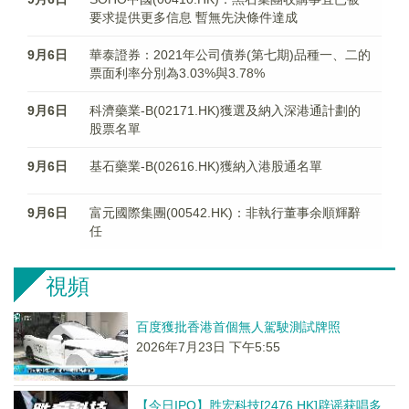
要求提供更多信息 暫無先決條件達成
9月6日
華泰證券：2021年公司債券(第七期)品種一、二的
票面利率分別為3.03%與3.78%
9月6日
科濟藥業-B(02171.HK)獲選及納入深港通計劃的
股票名單
9月6日
基石藥業-B(02616.HK)獲納入港股通名單
9月6日
富元國際集團(00542.HK)：非執行董事余順輝辭
任
視頻
百度獲批香港首個無人駕駛測試牌照
2026年7月23日 下午5:55
【今日IPO】胜宏科技[2476.HK]辟谣获唱多