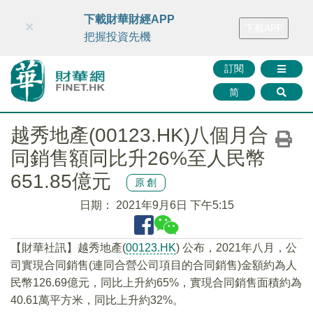
財華智庫網
FINTV
FINMETA
財華證券
媒體矩陣
下載財華財經APP
×
下載APP
智庫沙龍
聯絡我們
把握投資先機
訂閱
简
越秀地產(00123.HK)八個月合
同銷售額同比升26%至人民幣
651.85億元
原創
日期：
2021年9月6日 下午5:15
【財華社訊】越秀地產(
00123.HK
) 公布，2021年八月，公
司實現合同銷售(連同合營公司項目的合同銷售)金額約為人
民幣126.69億元，同比上升約65%，實現合同銷售面積約為
40.61萬平方米，同比上升約32%。