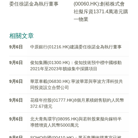
委任徐諾金為執行董事
(00060.HK):創裕株式會
社擬斥資1371.4萬港元購
一物業
相關文章
9月6日
中原銀行(01216.HK)建議委任徐諾金為執行董事
9月6日
俊知集團(01300.HK)：俊知技術預中標中國移動
2021年至2023年饋線集中採購項目
9月6日
華眾車載(06830.HK):寧波華眾與寧波方澤科技共
同投資設立合營公司
9月6日
花樣年控股(01777.HK)8個月累積銷售額約人民幣
372.67億元
9月6日
北大青鳥環宇(08095.HK)與若幹股東擬向鎵特半
導體增資人民幣5000萬元
9月6日
SOHO中國(00410.HK)：黑石集團收購事宜已被