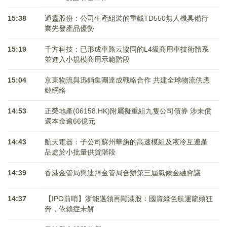
15:38
通靈股份：公司生產組裝的重載TD550無人機具備行
業先發產品優勢
15:19
千方科技：已形成車路云協同的L4級商用車技術體系
並進入小規模商用示範階段
15:04
京東物流與迅銷集團達成戰略合作 共建全球物流供應
鏈網絡
14:53
正榮地產(06158.HK)附屬擬重組九隻公司債券 涉未償
還本金逾66億元
14:43
航天電器：子公司蘇州華旃的高速模組及液冷互連產
品處於小批量供貨階段
14:39
香港金管局與迪拜金管局合辦第三屆氣候金融會議
14:37
【IPO前哨】浙能邁領再闖港股：國資綠色航運龍頭狂
奔，依賴症未解