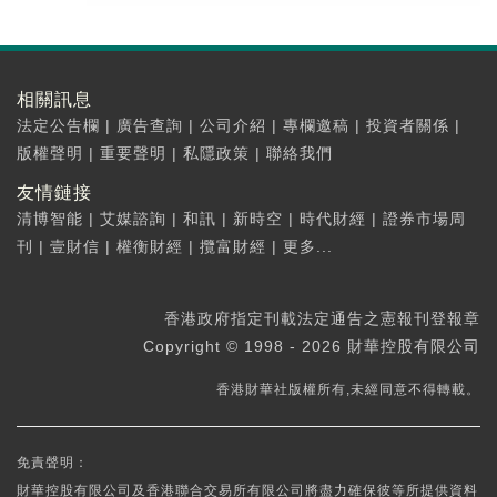
相關訊息
法定公告欄
|
廣告查詢
|
公司介紹
|
專欄邀稿
|
投資者關係
|
版權聲明
|
重要聲明
|
私隱政策
|
聯絡我們
友情鏈接
清博智能
|
艾媒諮詢
|
和訊
|
新時空
|
時代財經
|
證券市場周
刊
|
壹財信
|
權衡財經
|
攬富財經
|
更多...
香港政府指定刊載法定通告之憲報刊登報章
Copyright © 1998 - 2026 財華控股有限公司
香港財華社版權所有,未經同意不得轉載。
免責聲明：
財華控股有限公司及香港聯合交易所有限公司將盡力確保彼等所提供資料