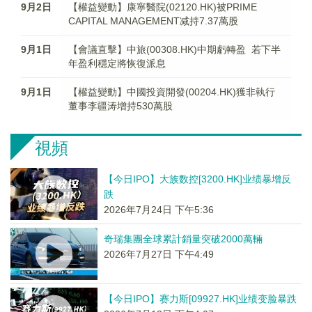
9月2日
【權益變動】康寧醫院(02120.HK)被PRIME
CAPITAL MANAGEMENT减持7.37萬股
9月1日
【會議直擊】中旅(00308.HK)中期虧轉盈 若下半
年盈利穩定將恢復派息
9月1日
【權益變動】中國投資開發(00204.HK)獲非執行
董事李疆涛增持530萬股
視頻
【今日IPO】大族数控[3200.HK]业绩暴增反
跌
2026年7月24日 下午5:36
奇瑞集團全球累計銷量突破2000萬輛
2026年7月27日 下午4:49
【今日IPO】赛力斯[09927.HK]业绩变脸暴跌