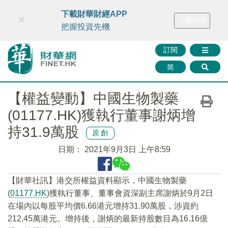
財華智庫網
FINTV
FINMETA
財華證券
媒體矩陣
下載財華財經APP
×
下載APP
智庫沙龍
聯絡我們
把握投資先機
訂閱
简
【權益變動】中國生物製藥
(01177.HK)獲執行董事謝炳增
持31.9萬股
原創
日期：
2021年9月3日 上午8:59
【財華社訊】港交所權益資料顯示，中國生物製藥
(
01177.HK
)獲執行董事、董事會資深副主席謝炳於9月2日
在場內以每股平均價6.66港元增持31.90萬股，涉資約
212.45萬港元。增持後，謝炳的最新持股數目為16.16億