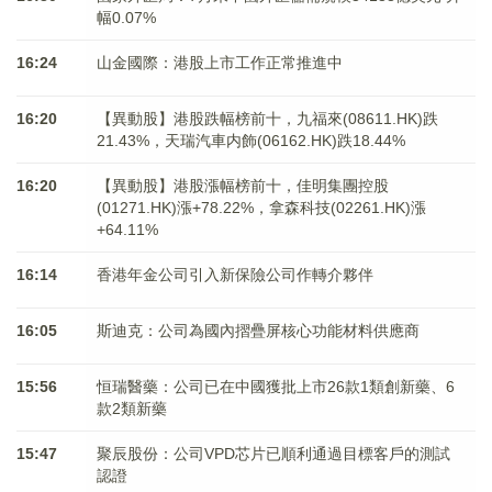
幅0.07%
16:24
山金國際：港股上市工作正常推進中
16:20
【異動股】港股跌幅榜前十，九福來(08611.HK)跌
21.43%，天瑞汽車内飾(06162.HK)跌18.44%
16:20
【異動股】港股漲幅榜前十，佳明集團控股
(01271.HK)漲+78.22%，拿森科技(02261.HK)漲
+64.11%
16:14
香港年金公司引入新保險公司作轉介夥伴
16:05
斯迪克：公司為國內摺疊屏核心功能材料供應商
15:56
恒瑞醫藥：公司已在中國獲批上市26款1類創新藥、6
款2類新藥
15:47
聚辰股份：公司VPD芯片已順利通過目標客戶的測試
認證