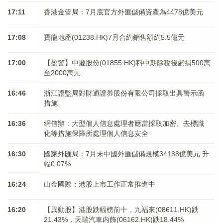
17:11
香港金管局：7月底官方外匯儲備資產為4478億美元
17:08
寶龍地產(01238.HK)7月合約銷售額約5.5億元
17:00
【盈警】中慶股份(01855.HK)料中期除稅後虧損500萬
至2000萬元
16:46
浙江證監局對財通證券股份有限公司採取出具警示函
措施
16:36
網信辦：大型個人信息處理者應當採取加密、去標識
化等措施保障所處理個人信息安全
16:30
國家外匯局：7月末中國外匯儲備規模34188億美元 升
幅0.07%
16:24
山金國際：港股上市工作正常推進中
16:20
【異動股】港股跌幅榜前十，九福來(08611.HK)跌
21.43%，天瑞汽車内飾(06162.HK)跌18.44%