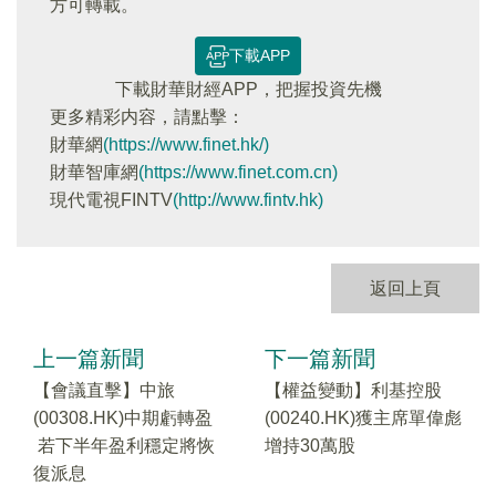
方可轉載。
下載APP
下載財華財經APP，把握投資先機
更多精彩内容，請點擊：
財華網
(https://www.finet.hk/)
財華智庫網
(https://www.finet.com.cn)
現代電視FINTV
(http://www.fintv.hk)
返回上頁
上一篇新聞
下一篇新聞
【會議直擊】中旅
【權益變動】利基控股
(00308.HK)中期虧轉盈
(00240.HK)獲主席單偉彪
若下半年盈利穩定將恢
增持30萬股
復派息