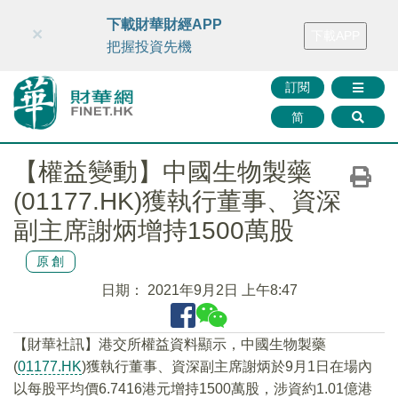
財華智庫網
FINTV
FINMETA
財華證券
媒體矩陣
下載財華財經APP
×
下載APP
智庫沙龍
聯絡我們
把握投資先機
訂閱
简
【權益變動】中國生物製藥
(01177.HK)獲執行董事、資深
副主席謝炳增持1500萬股
原創
日期：
2021年9月2日 上午8:47
【財華社訊】港交所權益資料顯示，中國生物製藥
(
01177.HK
)獲執行董事、資深副主席謝炳於9月1日在場內
以每股平均價6.7416港元增持1500萬股，涉資約1.01億港