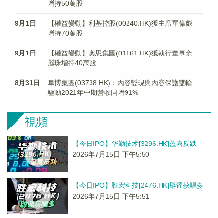
增持50萬股
9月1日
【權益變動】利基控股(00240.HK)獲主席單偉彪
增持70萬股
9月1日
【權益變動】奧思集團(01161.HK)獲執行董事余
麗珠增持40萬股
8月31日
阜博集團(03738.HK)：內容變現與內容保護雙輪
驅動2021年中期營收同增91%
視頻
【今日IPO】华勤技术[3296.HK]盈喜反跌
2026年7月15日 下午5:50
【今日IPO】胜宏科技[2476.HK]辟谣获唱多
2026年7月15日 下午5:51