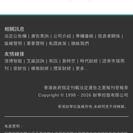
相關訊息
法定公告欄
|
廣告查詢
|
公司介紹
|
專欄邀稿
|
投資者關係
|
版權聲明
|
重要聲明
|
私隱政策
|
聯絡我們
友情鏈接
清博智能
|
艾媒諮詢
|
和訊
|
新時空
|
時代財經
|
證券市場周
刊
|
壹財信
|
權衡財經
|
攬富財經
|
更多...
香港政府指定刊載法定通告之憲報刊登報章
Copyright © 1998 - 2026 財華控股有限公司
香港財華社版權所有,未經同意不得轉載。
免責聲明：