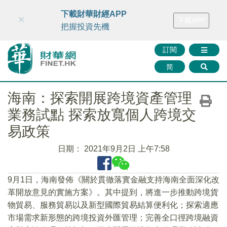
財華智庫網
FINTV
FINMETA
財華證券
媒體矩陣
下載財華財經APP
×
下載APP
智庫沙龍
聯絡我們
把握投資先機
訂閱
简
海南：探索開展跨境資產管理
業務試點 探索放寬個人跨境交
易政策
日期：
2021年9月2日 上午7:58
9月1日，海南發佈《關於貫徹落實金融支持海南全面深化改
革開放意見的實施方案》。其中提到，將進一步推動跨境貨
物貿易、服務貿易以及新型國際貿易結算便利化；探索適應
市場需求新形態的跨境投資外匯管理；完善全口徑跨境融資