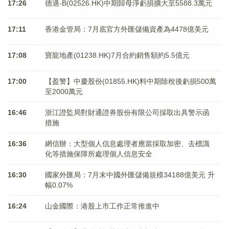
17:26
德適-B(02526.HK)中期歸母淨虧損擴大至5588.3萬元
17:11
香港金管局：7月底官方外匯儲備資產為4478億美元
17:08
寶龍地產(01238.HK)7月合約銷售額約5.5億元
17:00
【盈警】中慶股份(01855.HK)料中期除稅後虧損500萬
至2000萬元
16:46
浙江證監局對財通證券股份有限公司採取出具警示函
措施
16:36
網信辦：大型個人信息處理者應當採取加密、去標識
化等措施保障所處理個人信息安全
16:30
國家外匯局：7月末中國外匯儲備規模34188億美元 升
幅0.07%
16:24
山金國際：港股上市工作正常推進中