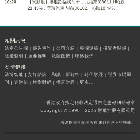
16:20
【異動股】港股跌幅榜前十，九福來(08611.HK)跌
21.43%，天瑞汽車内飾(06162.HK)跌18.44%
相關訊息
法定公告欄
|
廣告查詢
|
公司介紹
|
專欄邀稿
|
投資者關係
|
版權聲明
|
重要聲明
|
私隱政策
|
聯絡我們
友情鏈接
清博智能
|
艾媒諮詢
|
和訊
|
新時空
|
時代財經
|
證券市場周
刊
|
壹財信
|
權衡財經
|
攬富財經
|
更多...
香港政府指定刊載法定通告之憲報刊登報章
Copyright © 1998 - 2026 財華控股有限公司
香港財華社版權所有,未經同意不得轉載。