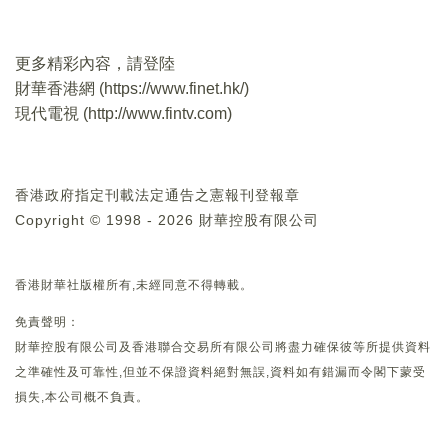
更多精彩內容，請登陸
財華香港網 (
https://www.finet.hk/
)
現代電視 (
http://www.fintv.com
)
香港政府指定刊載法定通告之憲報刊登報章
Copyright © 1998 - 2026 財華控股有限公司
香港財華社版權所有,未經同意不得轉載。
免責聲明：
財華控股有限公司及香港聯合交易所有限公司將盡力確保彼等所提供資料
之準確性及可靠性,但並不保證資料絕對無誤,資料如有錯漏而令閣下蒙受
損失,本公司概不負責。